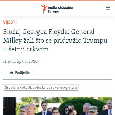
Dostupni
linkovi
Pređite
VIJESTI
na
VIJESTI
Slučaj Georgea Floyda: General
glavni
BOSNA I HERCEGOVINA
sadržaj
Milley žali što se pridružio Trumpu
SRBIJA
Pređite
u šetnji crkvom
na
KOSOVO
glavnu
11. juni/lipanj, 2020.
CRNA GORA
navigaciju
Pređite
Podijelite
VIZUELNO
na
PODCASTI
VIDEO
pretragu
Dodajte Radio Slobodna Evropa u vaš Google izvor
RAT U UKRAJINI
FOTOGALERIJE
KINA NA BALKANU
INFOGRAFIKE
RSE PRIČE IZ SVIJETA