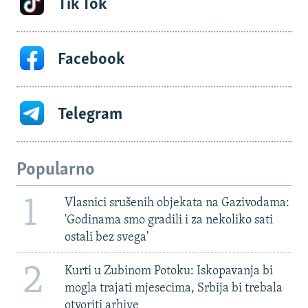
Tik Tok
Facebook
Telegram
Popularno
1
Vlasnici srušenih objekata na Gazivodama:
'Godinama smo gradili i za nekoliko sati
ostali bez svega'
2
Kurti u Zubinom Potoku: Iskopavanja bi
mogla trajati mjesecima, Srbija bi trebala
otvoriti arhive