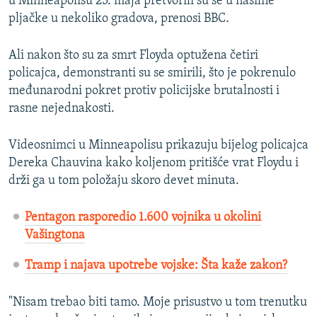
u Minneapolisu 25. maja pretvorili su se u nasilne
pljačke u nekoliko gradova, prenosi BBC.
Ali nakon što su za smrt Floyda optužena četiri
policajca, demonstranti su se smirili, što je pokrenulo
međunarodni pokret protiv policijske brutalnosti i
rasne nejednakosti.
Videosnimci u Minneapolisu prikazuju bijelog policajca
Dereka Chauvina kako koljenom pritišće vrat Floydu i
drži ga u tom položaju skoro devet minuta.
Pentagon rasporedio 1.600 vojnika u okolini
Vašingtona
Tramp i najava upotrebe vojske: Šta kaže zakon?
"Nisam trebao biti tamo. Moje prisustvo u tom trenutku