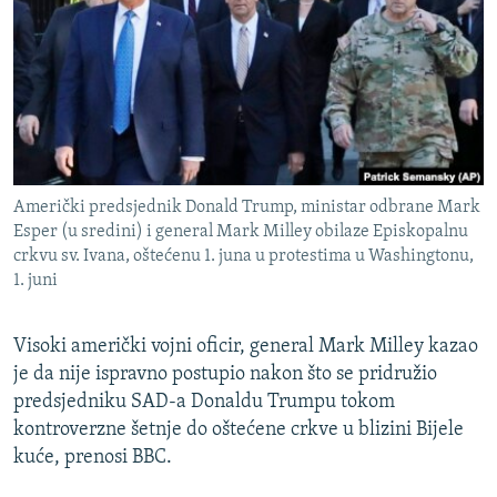
ISPRIČAJ MI
DNEVNO@RSE
SPECIJALI RSE
VIŠE OD NASLOVA
PRATITE NAS
GENOCID U SREBRENICI
Američki predsjednik Donald Trump, ministar odbrane Mark
POPLAVE I KLIZIŠTA U BIH 2024.
Esper (u sredini) i general Mark Milley obilaze Episkopalnu
crkvu sv. Ivana, oštećenu 1. juna u protestima u Washingtonu,
TV LIBERTY
Sve RFE/RL stranice
1. juni
POST SCRIPTUM
MOJA EVROPA
Visoki američki vojni oficir, general Mark Milley kazao
je da nije ispravno postupio nakon što se pridružio
TRI DECENIJE OD RATA U BIH
predsjedniku SAD-a Donaldu Trumpu tokom
SVE KARTE DEJTONA
kontroverzne šetnje do oštećene crkve u blizini Bijele
kuće, prenosi BBC.
NASTANAK I RASPAD JUGOSLAVIJE