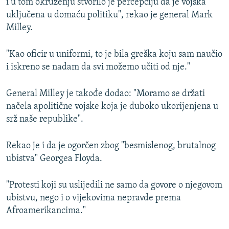
i u tom okruženju stvorilo je percepciju da je vojska
uključena u domaću politiku", rekao je general Mark
Milley.
"Kao oficir u uniformi, to je bila greška koju sam naučio
i iskreno se nadam da svi možemo učiti od nje."
General Milley je takođe dodao: "Moramo se držati
načela apolitične vojske koja je duboko ukorijenjena u
srž naše republike".
Rekao je i da je ogorčen zbog "besmislenog, brutalnog
ubistva" Georgea Floyda.
"Protesti koji su uslijedili ne samo da govore o njegovom
ubistvu, nego i o vijekovima nepravde prema
Afroamerikancima."