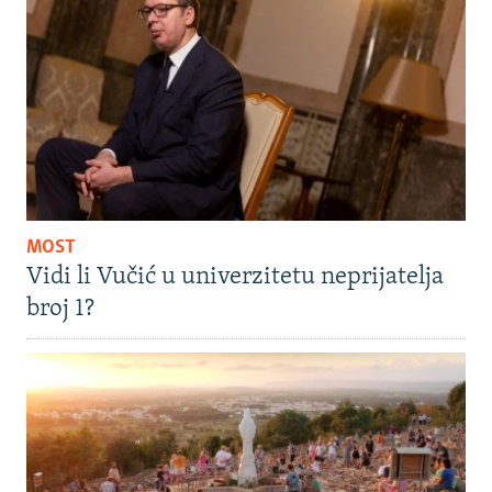
MOST
Vidi li Vučić u univerzitetu neprijatelja
broj 1?