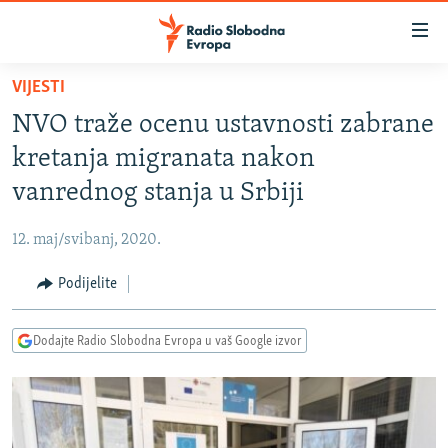
Dostupni
linkovi
Pređite
VIJESTI
na
VIJESTI
NVO traže ocenu ustavnosti zabrane
glavni
BOSNA I HERCEGOVINA
sadržaj
kretanja migranata nakon
SRBIJA
Pređite
vanrednog stanja u Srbiji
na
KOSOVO
glavnu
12. maj/svibanj, 2020.
CRNA GORA
navigaciju
Pređite
Podijelite
VIZUELNO
na
PODCASTI
VIDEO
pretragu
Dodajte Radio Slobodna Evropa u vaš Google izvor
RAT U UKRAJINI
FOTOGALERIJE
KINA NA BALKANU
INFOGRAFIKE
RSE PRIČE IZ SVIJETA