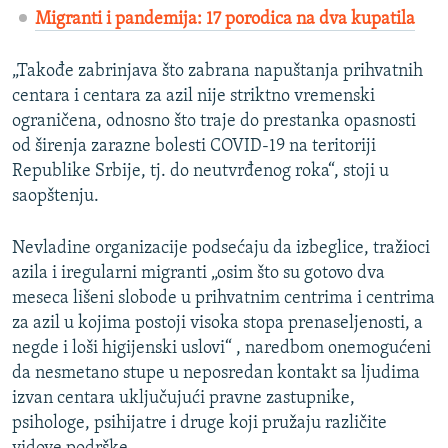
Migranti i pandemija: 17 porodica na dva kupatila
„Takođe zabrinjava što zabrana napuštanja prihvatnih
centara i centara za azil nije striktno vremenski
ograničena, odnosno što traje do prestanka opasnosti
od širenja zarazne bolesti COVID-19 na teritoriji
Republike Srbije, tj. do neutvrđenog roka“, stoji u
saopštenju.
Nevladine organizacije podsećaju da izbeglice, tražioci
azila i iregularni migranti „osim što su gotovo dva
meseca lišeni slobode u prihvatnim centrima i centrima
za azil u kojima postoji visoka stopa prenaseljenosti, a
negde i loši higijenski uslovi“ , naredbom onemogućeni
da nesmetano stupe u neposredan kontakt sa ljudima
izvan centara uključujući pravne zastupnike,
psihologe, psihijatre i druge koji pružaju različite