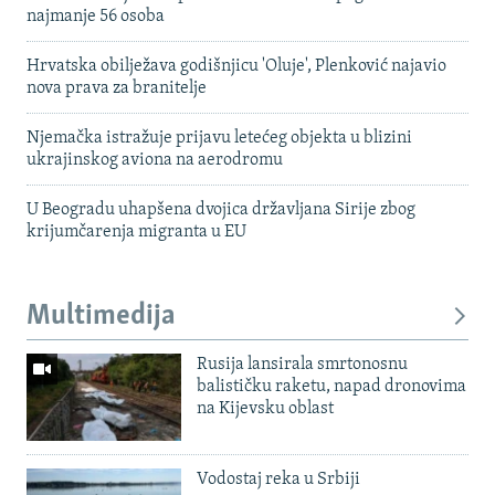
najmanje 56 osoba
Hrvatska obilježava godišnjicu 'Oluje', Plenković najavio
nova prava za branitelje
Njemačka istražuje prijavu letećeg objekta u blizini
ukrajinskog aviona na aerodromu
U Beogradu uhapšena dvojica državljana Sirije zbog
krijumčarenja migranta u EU
Multimedija
Rusija lansirala smrtonosnu
balističku raketu, napad dronovima
na Kijevsku oblast
Vodostaj reka u Srbiji