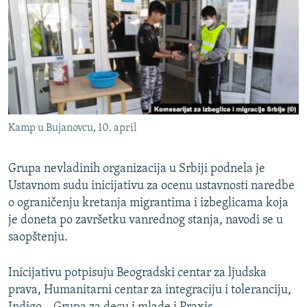
ISPRIČAJ MI
DNEVNO@RSE
SPECIJALI RSE
VIŠE OD NASLOVA
PRATITE NAS
GENOCID U SREBRENICI
Kamp u Bujanovcu, 10. april
POPLAVE I KLIZIŠTA U BIH 2024.
TV LIBERTY
Sve RFE/RL stranice
Grupa nevladinih organizacija u Srbiji podnela je
Ustavnom sudu inicijativu za ocenu ustavnosti naredbe
POST SCRIPTUM
o ograničenju kretanja migrantima i izbeglicama koja
MOJA EVROPA
je doneta po završetku vanrednog stanja, navodi se u
TRI DECENIJE OD RATA U BIH
saopštenju.
SVE KARTE DEJTONA
Inicijativu potpisuju Beogradski centar za ljudska
NASTANAK I RASPAD JUGOSLAVIJE
prava, Humanitarni centar za integraciju i toleranciju,