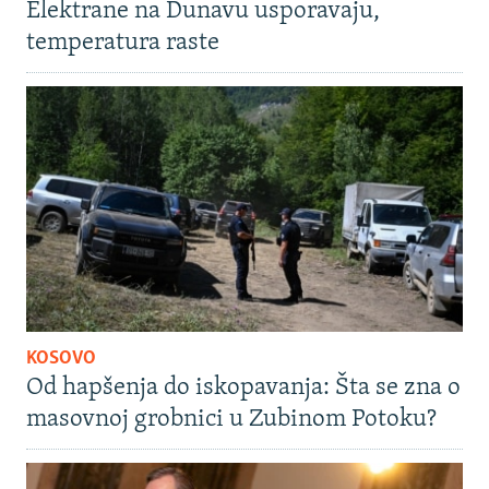
Elektrane na Dunavu usporavaju,
temperatura raste
KOSOVO
Od hapšenja do iskopavanja: Šta se zna o
masovnoj grobnici u Zubinom Potoku?