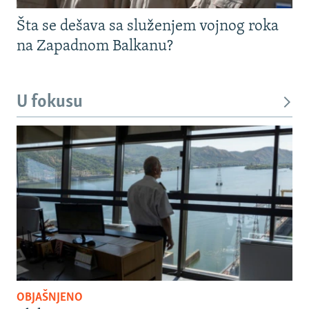
Šta se dešava sa služenjem vojnog roka
na Zapadnom Balkanu?
U fokusu
OBJAŠNJENO