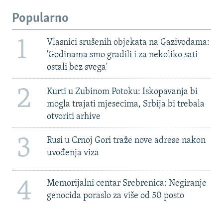
Popularno
1
Vlasnici srušenih objekata na Gazivodama:
'Godinama smo gradili i za nekoliko sati
ostali bez svega'
2
Kurti u Zubinom Potoku: Iskopavanja bi
mogla trajati mjesecima, Srbija bi trebala
otvoriti arhive
3
Rusi u Crnoj Gori traže nove adrese nakon
uvođenja viza
4
Memorijalni centar Srebrenica: Negiranje
genocida poraslo za više od 50 posto