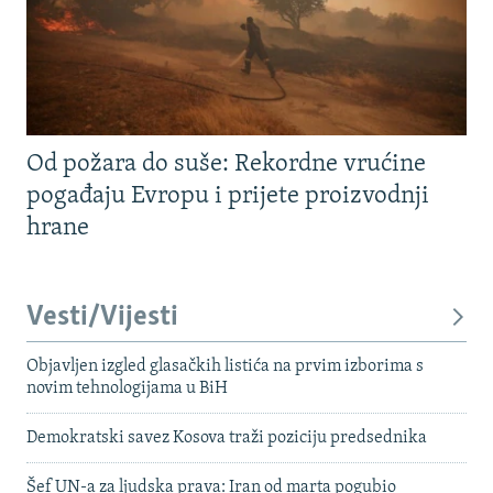
Od požara do suše: Rekordne vrućine
pogađaju Evropu i prijete proizvodnji
hrane
Vesti/Vijesti
Objavljen izgled glasačkih listića na prvim izborima s
novim tehnologijama u BiH
Demokratski savez Kosova traži poziciju predsednika
Šef UN-a za ljudska prava: Iran od marta pogubio