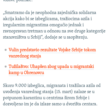
vidove podrške.
„Smatramo da je neophodna zajednička solidarna
akcija kako bi se izbeglicama, tražiocima azila i
iregularnim migrantima omogućio jednak i
ravnopravan tretman u odnosu na sve druge kategorije
stanovništva u Srbiji“, dodaje se u saopštenju.
Vulin predstavio rezultate Vojske Srbije tokom
vanrednog stanja
Tužilaštvo: Uhapšen zbog upada u migrantski
kamp u Obrenovcu
Skoro 9.000 izbeglica, migranata i tražilaca azila od
uvođenja vanrednog stanja (15. mart) nalaze se u
potpunom karantinu u centrima širom Srbije i
dozvoljeno im je da izlaze samo u dvorišta centara.