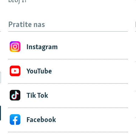
?
broj 1?
Pratite nas
Instagram
YouTube
Tik Tok
Facebook