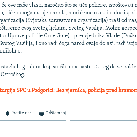
e ove naše vlasti, naročito što se tiče policije, ispoštovati
o, biće mnogo manje naroda, a mi ćemo maksimalno ispošto
anizacija (Svjetska zdravstvena organizacija) traži od nas, 
oštujemo ovog svetog ljekara, Svetog Vasilija. Molim gospo
ktor Uprave policije Crne Gore) i predsjednika Vlade (Duš
 Svetog Vasilija, i ono radi čega narod ovdje dolazi, radi iscj
mfilohije.
austavljala građane koji su išli u manastir Ostrog da se pok
a Ostroškog.
iturgija SPC u Podgorici: Bez vjernika, policija pred hramo
Pratite nas
Odštampaj