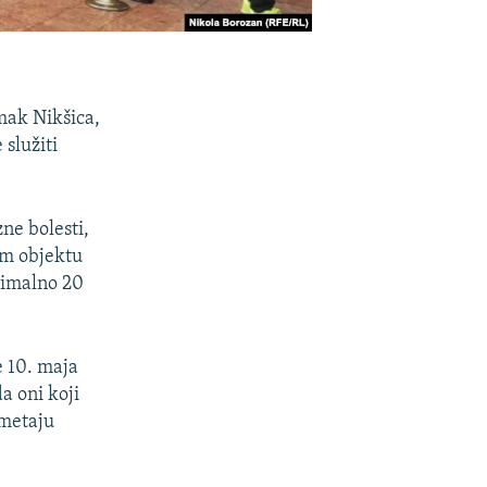
omak Nikšica,
 služiti
ne bolesti,
om objektu
simalno 20
e 10. maja
a oni koji
ometaju