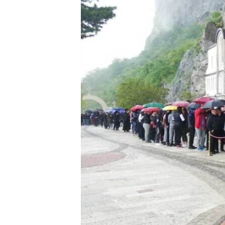
ISPRIČAJ MI
DNEVNO@RSE
SPECIJALI RSE
VIŠE OD NASLOVA
GENOCID U SREBRENICI
POPLAVE I KLIZIŠTA U BIH 2024.
TV LIBERTY
POST SCRIPTUM
MOJA EVROPA
TRI DECENIJE OD RATA U BIH
SVE KARTE DEJTONA
NASTANAK I RASPAD JUGOSLAVIJE