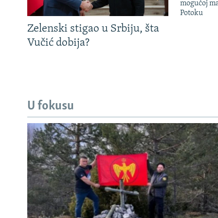
mogućoj ma
Potoku
Zelenski stigao u Srbiju, šta
Vučić dobija?
U fokusu