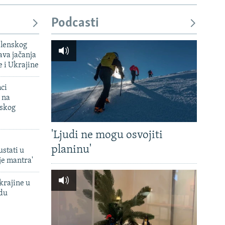
Podcasti
elenskog
va jačanja
e i Ukrajine
mci
 na
uskog
'Ljudi ne mogu osvojiti
planinu'
ustati u
je mantra'
krajine u
adu