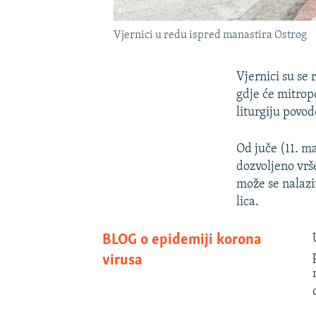
Vjernici u redu ispred manastira Ostrog
Vjernici su se
gdje će mitrop
liturgiju povo
Od juče (11. m
dozvoljeno vrš
može se nalazi
lica.
BLOG o epidemiji korona
virusa