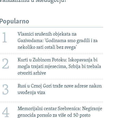
vandalizmu u Međugorju?
Popularno
1
Vlasnici srušenih objekata na
Gazivodama: 'Godinama smo gradili i za
nekoliko sati ostali bez svega'
2
Kurti u Zubinom Potoku: Iskopavanja bi
mogla trajati mjesecima, Srbija bi trebala
otvoriti arhive
3
Rusi u Crnoj Gori traže nove adrese nakon
uvođenja viza
4
Memorijalni centar Srebrenica: Negiranje
genocida poraslo za više od 50 posto