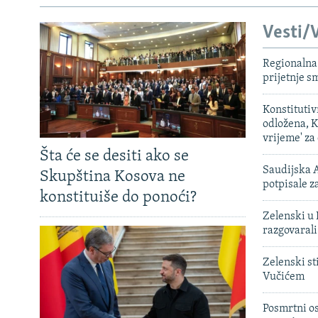
Vesti/V
Regionalna 
prijetnje 
Konstituti
odložena, K
vrijeme' za
Šta će se desiti ako se
Saudijska A
Skupština Kosova ne
potpisale 
konstituiše do ponoći?
Zelenski u 
razgovarali
Zelenski st
Vučićem
Posmrtni os