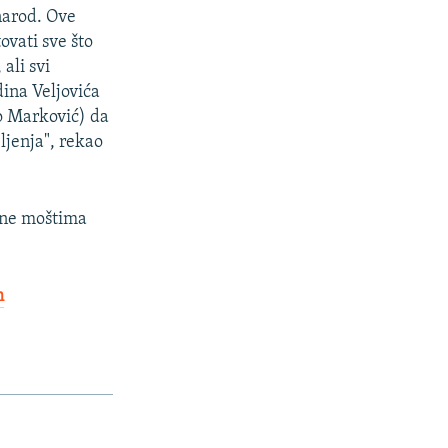
 narod. Ove
vati sve što
ali svi
dina Veljovića
ko Marković) da
eljenja", rekao
lone moštima
m