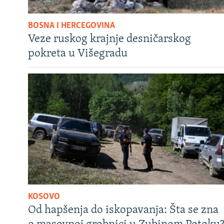
BOSNA I HERCEGOVINA
Veze ruskog krajnje desničarskog
pokreta u Višegradu
KOSOVO
Od hapšenja do iskopavanja: Šta se zna