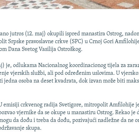
 rano jutros (12. maj) okupili ispred manastira Ostrog, nad
olit Srpske pravoslavne crkve (SPC) u Crnoj Gori Amfilohije
dom Dana Svetog Vasilija Ostroškog.
aj) je, odlukama Nacionalnog koordinacionog tijela za zaraz
enje vjerskih službi, ali pod određenim uslovima. U vjersk
ti jedna osoba na deset kvadrata, dok izvan može biti mak
U emisiji crkvenog radija Svetigore, mitropolit Amfilohije j
pozvao vjernike da se okupe u manastiru Ostrog. Rekao je d
mogu da dođu i treba da dođu, pozivajući nadležne da ne 
održavanje skupa.