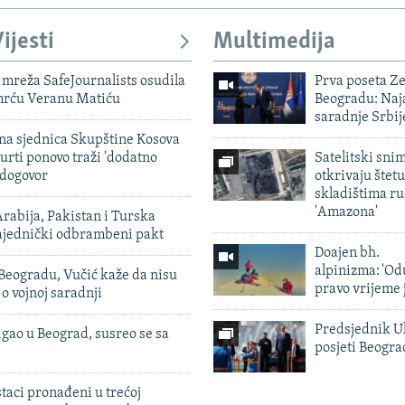
ijesti
Multimedija
mreža SafeJournalists osudila
Prva poseta Z
smrću Veranu Matiću
Beogradu: Naja
saradnje Srbij
vna sjednica Skupštine Kosova
urti ponovo traži 'dodatno
Satelitski sni
 dogovor
otkrivaju štetu
skladištima r
'Amazona'
rabija, Pakistan i Turska
zajednički odbrambeni pakt
Doajen bh.
alpinizma: 'Od
Beogradu, Vučić kaže da nisu
pravo vrijeme 
 o vojnoj saradnji
Predsjednik U
igao u Beograd, susreo se sa
posjeti Beogr
taci pronađeni u trećoj