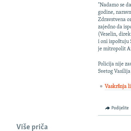
"Nadamo se da ć
godine, naravn
Zdravstvena org
zajedno da isp
(Veselin, dire
i oni ispoštuju
je mitropolit A
Policija nije z
Svetog Vasilij
Vaskršnja l
Podijelite
Više priča