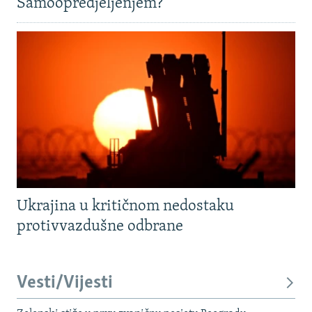
Samoopredjeljenjem?
Ukrajina u kritičnom nedostaku
protivvazdušne odbrane
Vesti/Vijesti