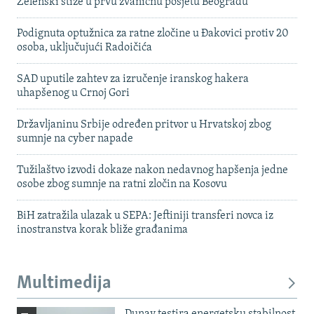
Zelenski stiže u prvu zvaničnu posjetu Beogradu
Podignuta optužnica za ratne zločine u Đakovici protiv 20
osoba, uključujući Radoičića
SAD uputile zahtev za izručenje iranskog hakera
uhapšenog u Crnoj Gori
Državljaninu Srbije određen pritvor u Hrvatskoj zbog
sumnje na cyber napade
Tužilaštvo izvodi dokaze nakon nedavnog hapšenja jedne
osobe zbog sumnje na ratni zločin na Kosovu
BiH zatražila ulazak u SEPA: Jeftiniji transferi novca iz
inostranstva korak bliže građanima
Multimedija