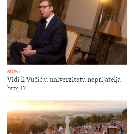
MOST
Vidi li Vučić u univerzitetu neprijatelja
broj 1?