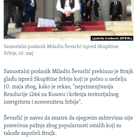
ISPRIČAJ MI
DNEVNO@RSE
SPECIJALI RSE
VIŠE OD NASLOVA
PRATITE NAS
Samostalni poslanik Miladin Ševarlić ispred Skupštine
GENOCID U SREBRENICI
Srbije, 10. maj
POPLAVE I KLIZIŠTA U BIH 2024.
Samostalni poslanik Miladin Ševarlić prekinuo je štrajk
TV LIBERTY
Sve RFE/RL stranice
glađu ispred Skupštine Srbije koji je počeo u nedelju
POST SCRIPTUM
10. maja zbog, kako je rekao, "neprimenjivanja
MOJA EVROPA
Rezolucije 1244 na Kosovu i kršenja teritorijalnog
intetgriteta i suvereniteta Srbije".
TRI DECENIJE OD RATA U BIH
SVE KARTE DEJTONA
Ševarlić je naveo da smatra da njegovim zahtevima nije
posvećena pažnja zbog popularnosti ostalih koji su
NASTANAK I RASPAD JUGOSLAVIJE
takođe započeli štrajk.