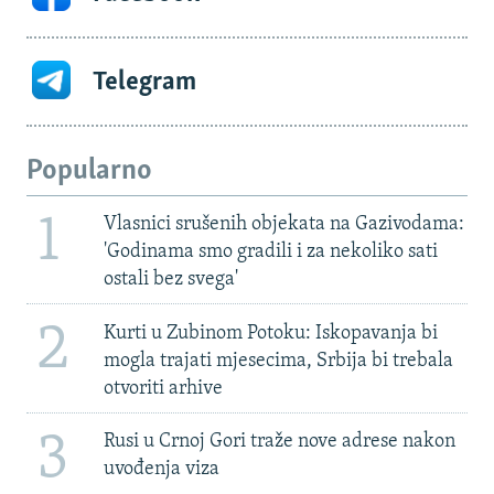
Telegram
Popularno
1
Vlasnici srušenih objekata na Gazivodama:
'Godinama smo gradili i za nekoliko sati
ostali bez svega'
2
Kurti u Zubinom Potoku: Iskopavanja bi
mogla trajati mjesecima, Srbija bi trebala
otvoriti arhive
3
Rusi u Crnoj Gori traže nove adrese nakon
uvođenja viza