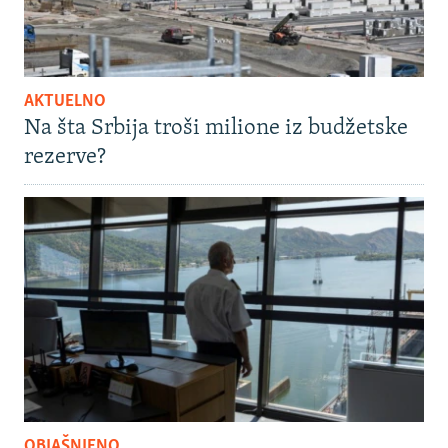
AKTUELNO
Na šta Srbija troši milione iz budžetske
rezerve?
OBJAŠNJENO