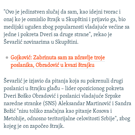
"Ovo je jedinstven slučaj da sam, kao idejni tvorac i
onaj ko je osmislio štrajk u Skupštini i prijavio ga, bio
medijski ugušen zbog popularnosti vladajuće većine sa
jedne i pokreta Dveri sa druge strane", rekao je
Ševarlić novinarima u Skupštini.
Gojković: Zabrinuta sam za zdravlje troje
poslanika, Obradović u kvazi štrajku
Ševarlić je izjavio da pitanja koja su pokrenuli drugi
poslanici u štrajku glađu – lider opozicionog pokreta
Dveri Boško Obradović i poslanici vladajuće Srpske
naredne stranke (SNS) Aleksandar Martinović i Sandra
Božić "nisu toliko značajna kao pitanje Kosova i
Metohije, odnosno teritorijalne celovitosti Srbije", zbog
kojeg je on započeo štrajk.