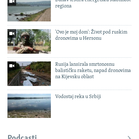
Dunav testira energetsku stabilnost
regiona
'Ovo je moj dom': Život pod ruskim
dronovima u Hersonu
Rusija lansirala smrtonosnu
balističku raketu, napad dronovima
na Kijevsku oblast
Vodostaj reka u Srbiji
Podcasti