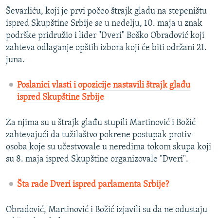
Ševarliću, koji je prvi počeo štrajk glađu na stepeništu
ispred Skupštine Srbije se u nedelju, 10. maja u znak
podrške pridružio i lider "Dveri" Boško Obradović koji
zahteva odlaganje opštih izbora koji će biti održani 21.
juna.
Poslanici vlasti i opozicije nastavili štrajk glađu
ispred Skupštine Srbije
Za njima su u štrajk glađu stupili Martinović i Božić
zahtevajući da tužilaštvo pokrene postupak protiv
osoba koje su učestvovale u neredima tokom skupa koji
su 8. maja ispred Skupštine organizovale "Dveri".
Šta rade Dveri ispred parlamenta Srbije?
Obradović, Martinović i Božić izjavili su da ne odustaju