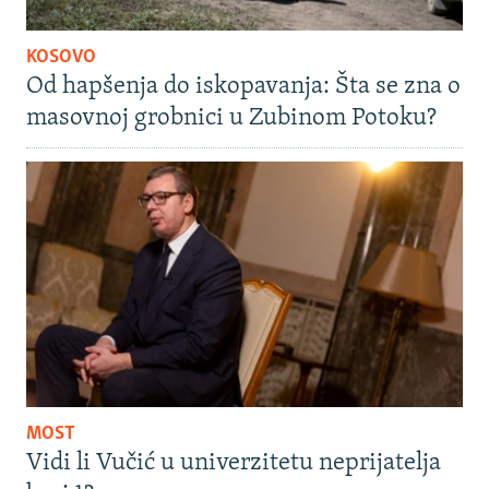
KOSOVO
Od hapšenja do iskopavanja: Šta se zna o
masovnoj grobnici u Zubinom Potoku?
MOST
Vidi li Vučić u univerzitetu neprijatelja