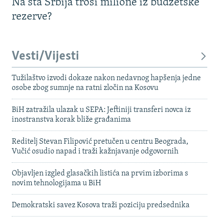
Na šta Srbija troši milione iz budžetske
rezerve?
Vesti/Vijesti
Tužilaštvo izvodi dokaze nakon nedavnog hapšenja jedne
osobe zbog sumnje na ratni zločin na Kosovu
BiH zatražila ulazak u SEPA: Jeftiniji transferi novca iz
inostranstva korak bliže građanima
Reditelj Stevan Filipović pretučen u centru Beograda,
Vučić osudio napad i traži kažnjavanje odgovornih
Objavljen izgled glasačkih listića na prvim izborima s
novim tehnologijama u BiH
Demokratski savez Kosova traži poziciju predsednika