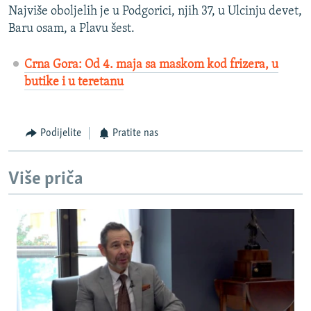
Najviše oboljelih je u Podgorici, njih 37, u Ulcinju devet,
Baru osam, a Plavu šest.
Crna Gora: Od 4. maja sa maskom kod frizera, u
butike i u teretanu
Podijelite
Pratite nas
Više priča