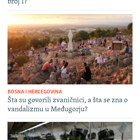
broj 1?
BOSNA I HERCEGOVINA
Šta su govorili zvaničnici, a šta se zna o
vandalizmu u Međugorju?