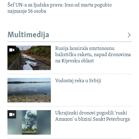
Šef UN-a za ljudska prava: Iran od marta pogubio
najmanje 56 osoba
Multimedija
Rusija lansirala smrtonosnu
balističku raketu, napad dronovima
na Kijevsku oblast
Vodostaj reka u Srbiji
Ukrajinski dronovi pogodili 'ruski
Amazon' u blizini Sankt Peterburga