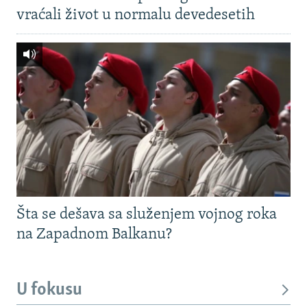
vraćali život u normalu devedesetih
Šta se dešava sa služenjem vojnog roka
na Zapadnom Balkanu?
U fokusu