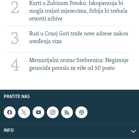
2
Kurti u Zubinom Potoku: Iskopavanja bi
mogla trajati mjesecima, Srbija bi trebala
otvoriti arhive
3
Rusi u Crnoj Gori traže nove adrese nakon
uvođenja viza
4
Memorijalni centar Srebrenica: Negiranje
genocida poraslo za više od 50 posto
PRATITE NAS
INFO