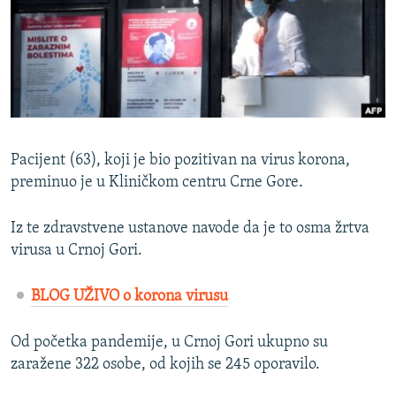
ISPRIČAJ MI
DNEVNO@RSE
SPECIJALI RSE
VIŠE OD NASLOVA
PRATITE NAS
GENOCID U SREBRENICI
Pacijent (63), koji je bio pozitivan na virus korona,
POPLAVE I KLIZIŠTA U BIH 2024.
preminuo je u Kliničkom centru Crne Gore.
TV LIBERTY
Sve RFE/RL stranice
Iz te zdravstvene ustanove navode da je to osma žrtva
POST SCRIPTUM
virusa u Crnoj Gori.
MOJA EVROPA
BLOG UŽIVO o korona virusu
TRI DECENIJE OD RATA U BIH
SVE KARTE DEJTONA
Od početka pandemije, u Crnoj Gori ukupno su
zaražene 322 osobe, od kojih se 245 oporavilo.
NASTANAK I RASPAD JUGOSLAVIJE