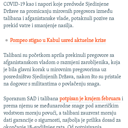
COVID-19 kao i napori koje predvode Sjedinjene
Države na promicanju mirovnih pregovora između
talibana i afganistanske vlade, potaknuli pozive na
prekid vatre i smanjenje nasilja.
Pompeo stigao u Kabul usred aktuelne krize
Talibani su početkom aprila prekinuli pregovore sa
afganistanskom vladom o razmjeni zarobljenika, koja
je bila glavni korak u mirovnim pregovorima uz
posredništvo Sjedinjenih Država, nakon što su pristale
na dogovor s militantima o povlačenju snaga.
Sporazum SAD i talibana
potpisan je krajem februara
i
prema njemu se međunarodne snage pod američkim
vodstvom moraju povući, a talibani zauzvrat moraju
dati garancije o sigurnosti, najbolja je prilika dosad za
okončanje 18-godišnjeg rata. Od potpisivanja