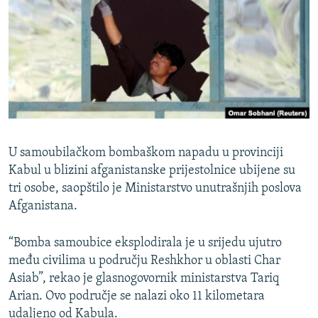
ISPRIČAJ MI
DNEVNO@RSE
SPECIJALI RSE
VIŠE OD NASLOVA
PRATITE NAS
GENOCID U SREBRENICI
POPLAVE I KLIZIŠTA U BIH 2024.
U samoubilačkom bombaškom napadu u provinciji
TV LIBERTY
Sve RFE/RL stranice
Kabul u blizini afganistanske prijestolnice ubijene su
tri osobe, saopštilo je Ministarstvo unutrašnjih poslova
POST SCRIPTUM
Afganistana.
MOJA EVROPA
“Bomba samoubice eksplodirala je u srijedu ujutro
TRI DECENIJE OD RATA U BIH
među civilima u području Reshkhor u oblasti Char
SVE KARTE DEJTONA
Asiab”, rekao je glasnogovornik ministarstva Tariq
NASTANAK I RASPAD JUGOSLAVIJE
Arian. Ovo područje se nalazi oko 11 kilometara
udaljeno od Kabula.