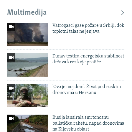
Multimedija
Vatrogasci gase požare u Srbiji, dok
toplotni talas ne jenjava
Dunav testira energetsku stabilnost
država kroz koje protiče
'Ovo je moj dom': Život pod ruskim
dronovima u Hersonu
Rusija lansirala smrtonosnu
balističku raketu, napad dronovima
na Kijevsku oblast