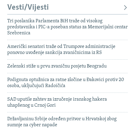
Vesti/Vijesti
Tri poslanika Parlamenta BiH traže od visokog
predstavnika i PIC-a poseban status za Memorijalni centar
Srebrenica
Američki senatori traže od Trumpove administracije
ponovno uvođenje sankcija zvaničnicima iz RS
Zelenski stiže u prvu zvaničnu posjetu Beogradu
Podignuta optužnica za ratne zločine u Đakovici protiv 20
osoba, uključujući Radoičića
SAD uputile zahtev za izručenje iranskog hakera
uhapšenog u Crnoj Gori
Državljaninu Srbije određen pritvor u Hrvatskoj zbog
sumnje na cyber napade