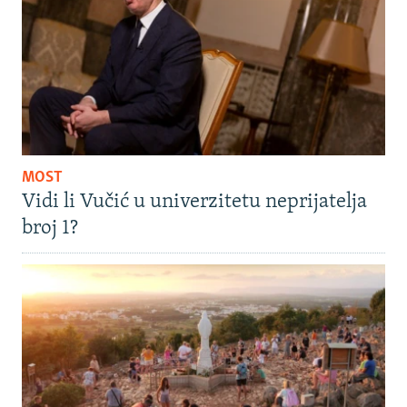
MOST
Vidi li Vučić u univerzitetu neprijatelja
broj 1?