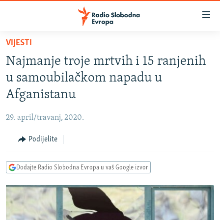
Dostupni
linkovi
Pređite
VIJESTI
na
VIJESTI
Najmanje troje mrtvih i 15 ranjenih
glavni
BOSNA I HERCEGOVINA
sadržaj
u samoubilačkom napadu u
SRBIJA
Pređite
Afganistanu
na
KOSOVO
glavnu
29. april/travanj, 2020.
CRNA GORA
navigaciju
Pređite
Podijelite
VIZUELNO
na
PODCASTI
VIDEO
pretragu
Dodajte Radio Slobodna Evropa u vaš Google izvor
RAT U UKRAJINI
FOTOGALERIJE
KINA NA BALKANU
INFOGRAFIKE
RSE PRIČE IZ SVIJETA