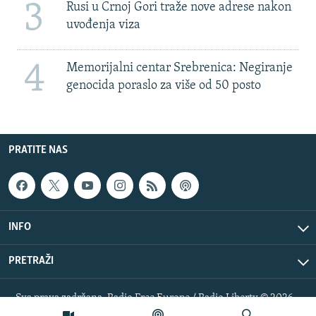
3
Rusi u Crnoj Gori traže nove adrese nakon
uvođenja viza
4
Memorijalni centar Srebrenica: Negiranje
genocida poraslo za više od 50 posto
PRATITE NAS
INFO
PRETRAŽI
Sva prava zadržana. Radio Free Europe / Radio Liberty © 2026
RFE/RL, Inc.