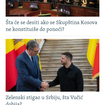
Šta će se desiti ako se Skupština Kosova
ne konstituiše do ponoći?
Zelenski stigao u Srbiju, šta Vučić
dobija?