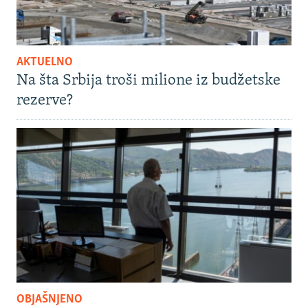
AKTUELNO
Na šta Srbija troši milione iz budžetske
rezerve?
OBJAŠNJENO