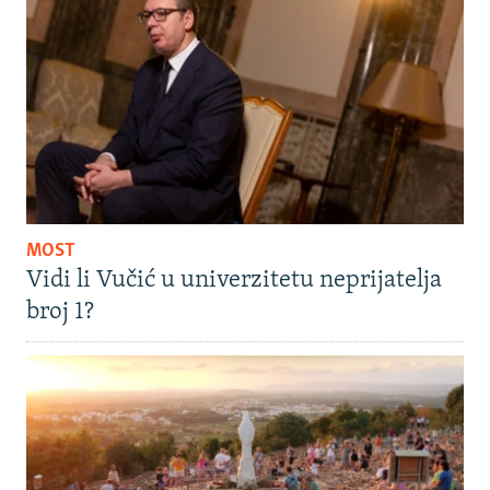
MOST
Vidi li Vučić u univerzitetu neprijatelja
broj 1?