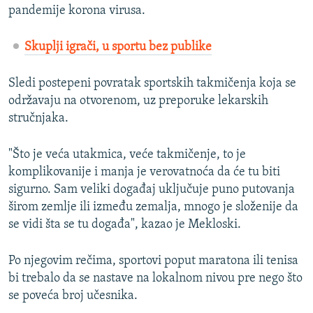
pandemije korona virusa.
Skuplji igrači, u sportu bez publike
Sledi postepeni povratak sportskih takmičenja koja se
održavaju na otvorenom, uz preporuke lekarskih
stručnjaka.
"Što je veća utakmica, veće takmičenje, to je
komplikovanije i manja je verovatnoća da će tu biti
sigurno. Sam veliki događaj uključuje puno putovanja
širom zemlje ili između zemalja, mnogo je složenije da
se vidi šta se tu događa", kazao je Mekloski.
Po njegovim rečima, sportovi poput maratona ili tenisa
bi trebalo da se nastave na lokalnom nivou pre nego što
se poveća broj učesnika.