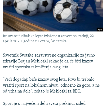
ISPRIČAJ MI
DNEVNO@RSE
SPECIJALI RSE
VIŠE OD NASLOVA
PRATITE NAS
Izduvane fudbalske lopte izložene u zatvorenoj radnji, 22.
GENOCID U SREBRENICI
aprila 2020. godine u Lozani, Švicarska
POPLAVE I KLIZIŠTA U BIH 2024.
Savetnik Svetske zdravstvene organizacije za javno
TV LIBERTY
Sve RFE/RL stranice
zdravlje Brajan Mekloski rekao je da će biti izazov
POST SCRIPTUM
vratiti sportska takmičenja ovog leta.
MOJA EVROPA
"Veći događaji biće izazov ovog leta. Prvo bi trebalo
TRI DECENIJE OD RATA U BIH
vratiti sport na lokalnom nivou, odnosno ka gore, a ne
SVE KARTE DEJTONA
od vrha na dole", rekao je Mekloski za BBC.
NASTANAK I RASPAD JUGOSLAVIJE
Sport je u najvećem delu sveta prekinut usled