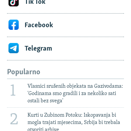
Tik Tok
Facebook
Telegram
Popularno
1
Vlasnici srušenih objekata na Gazivodama:
'Godinama smo gradili i za nekoliko sati
ostali bez svega'
2
Kurti u Zubinom Potoku: Iskopavanja bi
mogla trajati mjesecima, Srbija bi trebala
otvoriti arhive