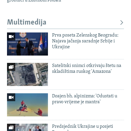
grobnici u Zubinom Potoku
Multimedija
Prva poseta Zelenskog Beogradu:
Najava jačanja saradnje Srbije i
Ukrajine
Satelitski snimci otkrivaju štetu na
skladištima ruskog 'Amazona'
Doajen bh. alpinizma: 'Odustati u
pravo vrijeme je mantra'
Predsjednik Ukrajine u posjeti