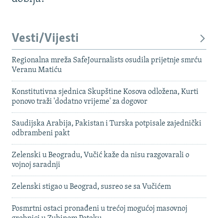
Vesti/Vijesti
Regionalna mreža SafeJournalists osudila prijetnje smrću
Veranu Matiću
Konstitutivna sjednica Skupštine Kosova odložena, Kurti
ponovo traži 'dodatno vrijeme' za dogovor
Saudijska Arabija, Pakistan i Turska potpisale zajednički
odbrambeni pakt
Zelenski u Beogradu, Vučić kaže da nisu razgovarali o
vojnoj saradnji
Zelenski stigao u Beograd, susreo se sa Vučićem
Posmrtni ostaci pronađeni u trećoj mogućoj masovnoj