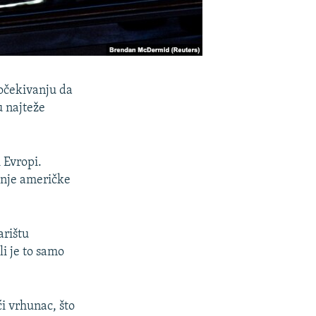
 očekivanju da
u najteže
i Evropi.
išnje američke
arištu
i je to samo
ći vrhunac, što