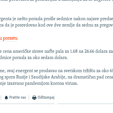
genta je nešto porasla prošle sedmice nakon najave pred
 da je posredovao kod ove dve zemlje da sednu za pregova
u porastu
e cena američke sirove nafte pala za 1.68 na 26.66 dolara z
sedmice porasla za oko sedam dolara.
e, ovaj energent se prodavao na svetskom tržištu za oko 65
 spora Rusije i Saudijske Arabije, na dramatičan pad cene 
žnje izazvano pandemijom korona virusa.
Pratite nas
Odštampaj