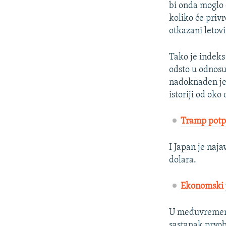
bi onda moglo 
koliko će priv
otkazani letovi
Tako je indeks
odsto u odnosu
nadoknađen je 
istoriji od oko
Tramp potpi
I Japan je naja
dolara.
Ekonomski p
U međuvremenu,
sastanak prvob