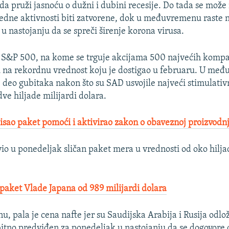
da pruži jasnoću o dužni i dubini recesije. Do tada se može
redne aktivnosti biti zatvorene, dok u međuvremenu raste 
 u nastojanju da se spreči širenje korona virusa.
 S&P 500, na kome se trguje akcijama 500 najvećih kompa
 na rekordnu vrednost koju je dostigao u februaru. U me
deo gubitaka nakon što su SAD usvojile najveći stimulativ
 dve hiljade milijardi dolara.
sao paket pomoći i aktivirao zakon o obaveznoj proizvodnj
vio u ponedeljak sličan paket mera u vrednosti od oko hilja
aket Vlade Japana od 989 milijardi dolara
 pala je cena nafte jer su Saudijska Arabija i Rusija odlož
itno predviđen za ponedeljak u nastojanju da se dogovore 