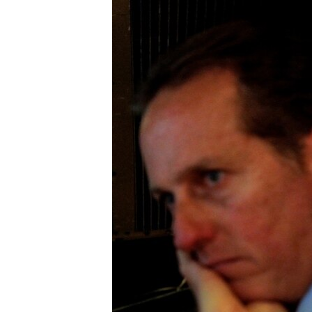
ISPRIČAJ MI
DNEVNO@RSE
SPECIJALI RSE
VIŠE OD NASLOVA
GENOCID U SREBRENICI
POPLAVE I KLIZIŠTA U BIH 2024.
TV LIBERTY
POST SCRIPTUM
MOJA EVROPA
TRI DECENIJE OD RATA U BIH
SVE KARTE DEJTONA
NASTANAK I RASPAD JUGOSLAVIJE