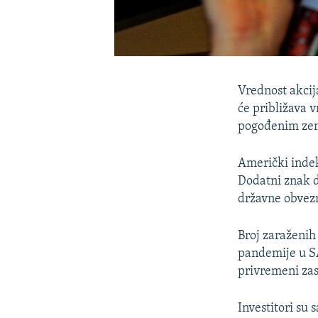
Vrednost akcij
će približava 
pogođenim ze
Američki indeks
Dodatni znak da
državne obvez
Broj zaraženih 
pandemije u SA
privremeni zast
Investitori su 