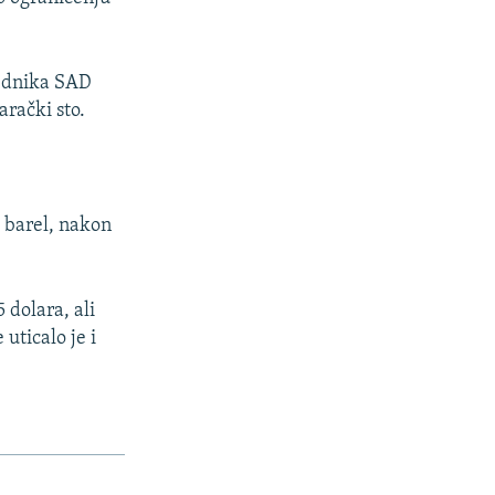
sednika SAD
rački sto.
a barel, nakon
 dolara, ali
uticalo je i