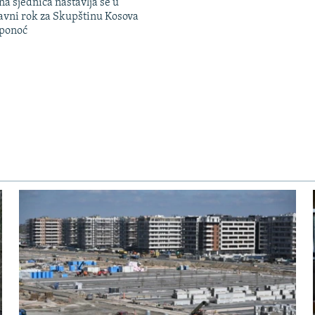
na sjednica nastavlja se u
avni rok za Skupštinu Kosova
 ponoć