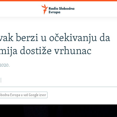
ak berzi u očekivanju da
ija dostiže vrhunac
 2020.
obodna Evropa u vaš Google izvor