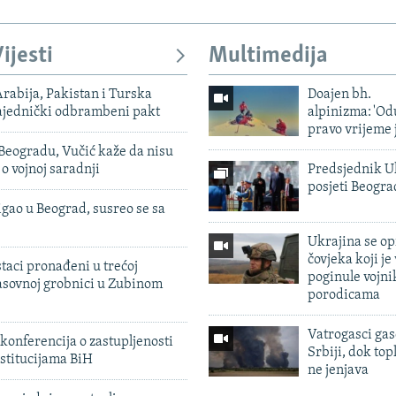
ijesti
Multimedija
rabija, Pakistan i Turska
Doajen bh.
zajednički odbrambeni pakt
alpinizma: 'Od
pravo vrijeme 
Beogradu, Vučić kaže da nisu
 o vojnoj saradnji
Predsjednik U
posjeti Beogr
igao u Beograd, susreo se sa
Ukrajina se op
čovjeka koji je
taci pronađeni u trećoj
poginule vojni
sovnoj grobnici u Zubinom
porodicama
Vatrogasci gas
konferencija o zastupljenosti
Srbiji, dok topl
stitucijama BiH
ne jenjava