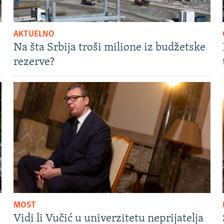
AKTUELNO
Na šta Srbija troši milione iz budžetske
rezerve?
MOST
Vidi li Vučić u univerzitetu neprijatelja