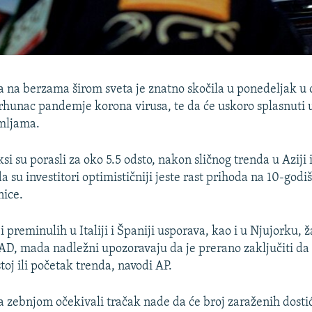
a na berzama širom sveta je znatno skočila u ponedeljak u
vrhunac pandemje korona virusa, te da će uskoro splasnuti 
mljama.
i su porasli za oko 5.5 odsto, nakon sličnog trenda u Aziji 
 su investitori optimističniji jeste rast prihoda na 10-god
nice.
i preminulih u Italiji i Španiji usporava, kao i u Njujorku, ž
D, mada nadležni upozoravaju da je prerano zaključiti da l
oj ili početak trenda, navodi AP.
sa zebnjom očekivali tračak nade da će broj zaraženih dosti