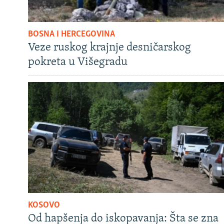
BOSNA I HERCEGOVINA
Veze ruskog krajnje desničarskog
pokreta u Višegradu
KOSOVO
Od hapšenja do iskopavanja: Šta se zna