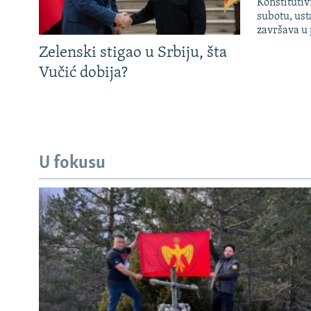
Konstitutiv
subotu, ust
završava u
Zelenski stigao u Srbiju, šta
Vučić dobija?
U fokusu