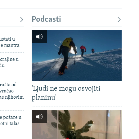
Podcasti
ustati u
je mantra'
krajine u
adu
rašta od
'Ljudi ne mogu osvojiti
 vraćao
planinu'
ke njihovim
e požare u
otni talas