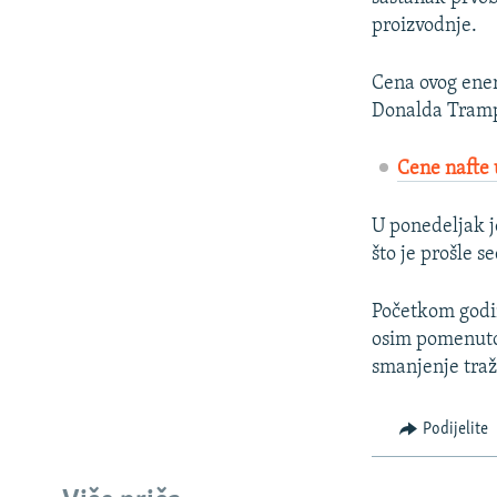
proizvodnje.
Cena ovog ener
Donalda Trampa
Cene nafte 
U ponedeljak j
što je prošle 
Početkom godin
osim pomenutog
smanjenje tra
Podijelite