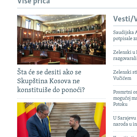
Više priča
Vesti/V
Saudijska A
potpisale 
Zelenski u 
razgovarali
Šta će se desiti ako se
Zelenski st
Vučićem
Skupština Kosova ne
konstituiše do ponoći?
Posmrtni os
mogućoj ma
Potoku
U Sarajevu 
naroda u in