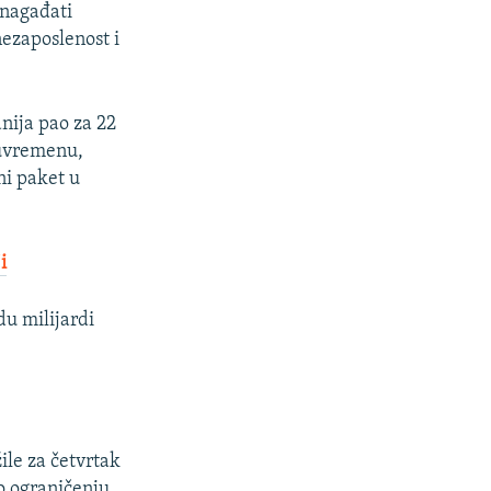
 nagađati
nezaposlenost i
nija pao za 22
đuvremenu,
ni paket u
i
du milijardi
ile za četvrtak
o ograničenju