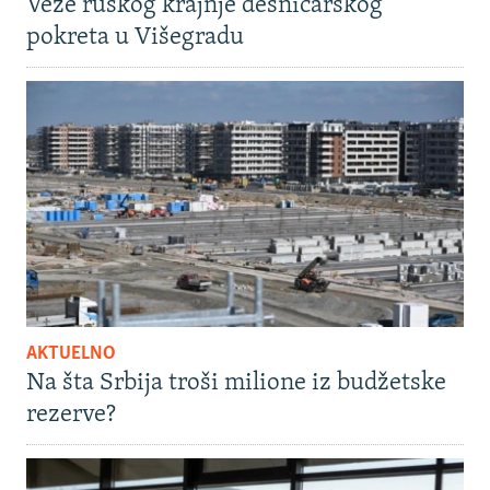
Veze ruskog krajnje desničarskog
pokreta u Višegradu
AKTUELNO
Na šta Srbija troši milione iz budžetske
rezerve?