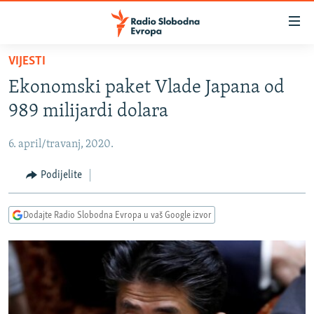
Dostupni
linkovi
Pređite
VIJESTI
na
VIJESTI
Ekonomski paket Vlade Japana od
glavni
BOSNA I HERCEGOVINA
sadržaj
989 milijardi dolara
SRBIJA
Pređite
na
6. april/travanj, 2020.
KOSOVO
glavnu
CRNA GORA
Podijelite
navigaciju
Pređite
VIZUELNO
na
Dodajte Radio Slobodna Evropa u vaš Google izvor
PODCASTI
VIDEO
pretragu
RAT U UKRAJINI
FOTOGALERIJE
KINA NA BALKANU
INFOGRAFIKE
RSE PRIČE IZ SVIJETA