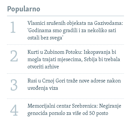
Popularno
1
Vlasnici srušenih objekata na Gazivodama:
'Godinama smo gradili i za nekoliko sati
ostali bez svega'
2
Kurti u Zubinom Potoku: Iskopavanja bi
mogla trajati mjesecima, Srbija bi trebala
otvoriti arhive
3
Rusi u Crnoj Gori traže nove adrese nakon
uvođenja viza
4
Memorijalni centar Srebrenica: Negiranje
genocida poraslo za više od 50 posto