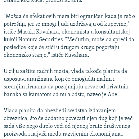
ostanu kod kuća, prenosi Rojters.
"Možda će efekat ovih mera biti ograničen kada je reč o
potrošnji, jer se mnogi ljudi uzdržavaju od kupovine,"
ističe Masaki Kuvahara, ekonomista u konsultantskoj
kukći Nomura Securities. "Međutim, može da spreči da
posledice koje će stići u drugom krugu pogoršaju
ekonomsko stanje," ističe Kuvahara.
U cilju zaštite radnih mesta, vlada takođe planira da
uspostavi aranžmane koji će omogućiti malim i
srednjim firmama da pozajmljuju novac od privatnih
banaka sa kamatom od nula odsto, naveo je Abe.
Vlada planira da obezbedi sredstva izdavanjem
obveznica, što će dodatno povećati njen dug koji je već
sada više nego duplo veći od njenog bruto društvenog
proizvoda i najviši među razvijenim ekonomijama.