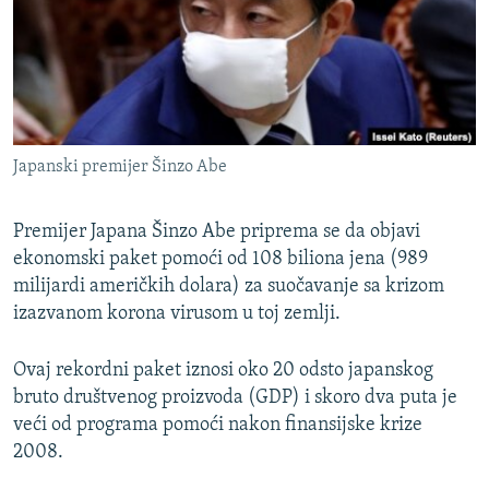
ISPRIČAJ MI
DNEVNO@RSE
SPECIJALI RSE
VIŠE OD NASLOVA
PRATITE NAS
Japanski premijer Šinzo Abe
GENOCID U SREBRENICI
POPLAVE I KLIZIŠTA U BIH 2024.
Premijer Japana Šinzo Abe priprema se da objavi
TV LIBERTY
ekonomski paket pomoći od 108 biliona jena (989
Sve RFE/RL stranice
milijardi američkih dolara) za suočavanje sa krizom
POST SCRIPTUM
izazvanom korona virusom u toj zemlji.
MOJA EVROPA
Ovaj rekordni paket iznosi oko 20 odsto japanskog
TRI DECENIJE OD RATA U BIH
bruto društvenog proizvoda (GDP) i skoro dva puta je
SVE KARTE DEJTONA
veći od programa pomoći nakon finansijske krize
2008.
NASTANAK I RASPAD JUGOSLAVIJE