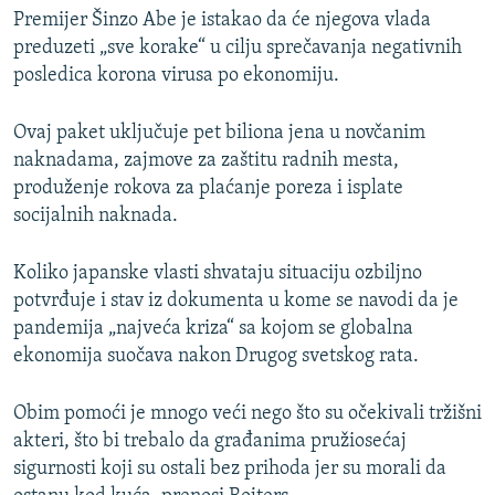
Premijer Šinzo Abe je istakao da će njegova vlada
preduzeti „sve korake“ u cilju sprečavanja negativnih
posledica korona virusa po ekonomiju.
Ovaj paket uključuje pet biliona jena u novčanim
naknadama, zajmove za zaštitu radnih mesta,
produženje rokova za plaćanje poreza i isplate
socijalnih naknada.
Koliko japanske vlasti shvataju situaciju ozbiljno
potvrđuje i stav iz dokumenta u kome se navodi da je
pandemija „najveća kriza“ sa kojom se globalna
ekonomija suočava nakon Drugog svetskog rata.
Obim pomoći je mnogo veći nego što su očekivali tržišni
akteri, što bi trebalo da građanima pružiosećaj
sigurnosti koji su ostali bez prihoda jer su morali da