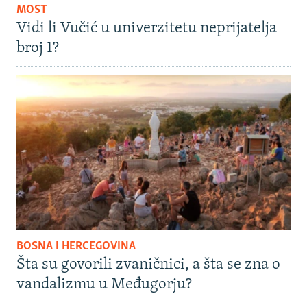
MOST
Vidi li Vučić u univerzitetu neprijatelja
broj 1?
BOSNA I HERCEGOVINA
Šta su govorili zvaničnici, a šta se zna o
vandalizmu u Međugorju?