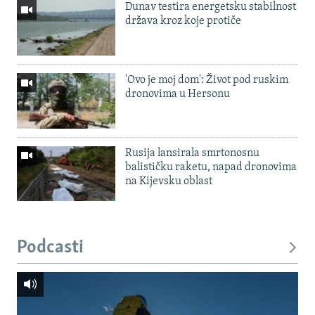
Dunav testira energetsku stabilnost
država kroz koje protiče
'Ovo je moj dom': Život pod ruskim
dronovima u Hersonu
Rusija lansirala smrtonosnu
balističku raketu, napad dronovima
na Kijevsku oblast
Podcasti