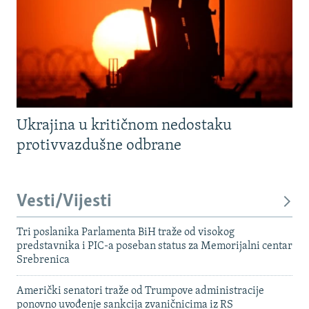
Ukrajina u kritičnom nedostaku
protivvazdušne odbrane
Vesti/Vijesti
Tri poslanika Parlamenta BiH traže od visokog
predstavnika i PIC-a poseban status za Memorijalni centar
Srebrenica
Američki senatori traže od Trumpove administracije
ponovno uvođenje sankcija zvaničnicima iz RS