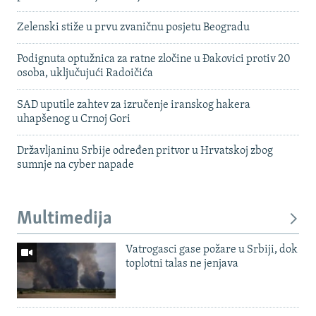
Zelenski stiže u prvu zvaničnu posjetu Beogradu
Podignuta optužnica za ratne zločine u Đakovici protiv 20
osoba, uključujući Radoičića
SAD uputile zahtev za izručenje iranskog hakera
uhapšenog u Crnoj Gori
Državljaninu Srbije određen pritvor u Hrvatskoj zbog
sumnje na cyber napade
Multimedija
Vatrogasci gase požare u Srbiji, dok
toplotni talas ne jenjava