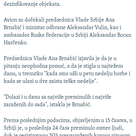
dezinfikovanje objekata.
Avion su dočekali predsednica Vlade Srbije Ana
Brnabić i ministar odbrane Aleksandar Vulin, kao i
ambasador Ruske Federacije u Srbiji Aleksandar Bocan
Harčenko.
Predsednica Vlade Ana Brnabić izjavila je da je u
pitanju neophodna pomoć, a da je stigla u najtežem
danu, u trenutku "kada smo ušli u petu nedelju borbe i
kada se ulazi u dve zaista teške nedelje".
"Dolazi i u danu sa najviše preminulih i najviše
zaraženih do sada", istakla je Brnabić.
Prema poslednjim podacima, objavljenim u 15 časova, u
Srbiji je, u poslednja 24 časa preminulo osmro ljudi,
dok je registrovano 305 novozaraženih korona virusom.