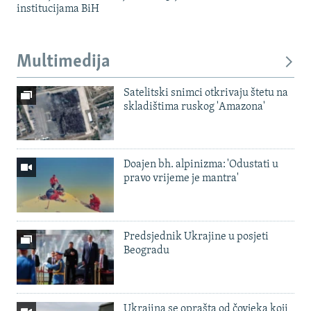
institucijama BiH
Multimedija
Satelitski snimci otkrivaju štetu na
skladištima ruskog 'Amazona'
Doajen bh. alpinizma: 'Odustati u
pravo vrijeme je mantra'
Predsjednik Ukrajine u posjeti
Beogradu
Ukrajina se oprašta od čovjeka koji