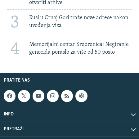
otvoriti arhive
3
Rusi u Crnoj Gori traže nove adrese nakon
uvođenja viza
4
Memorijalni centar Srebrenica: Negiranje
genocida poraslo za više od 50 posto
PRATITE NAS
INFO
PRETRAŽI