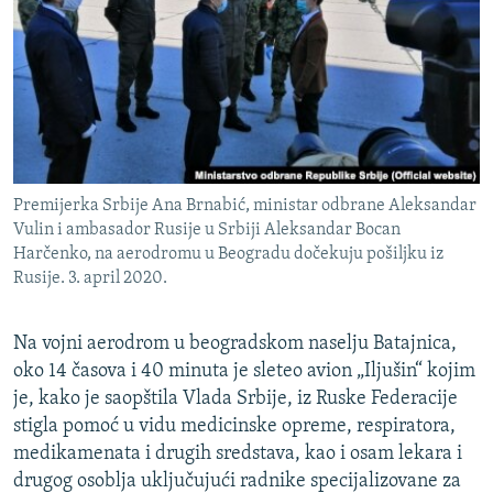
ISPRIČAJ MI
DNEVNO@RSE
SPECIJALI RSE
VIŠE OD NASLOVA
PRATITE NAS
GENOCID U SREBRENICI
Premijerka Srbije Ana Brnabić, ministar odbrane Aleksandar
POPLAVE I KLIZIŠTA U BIH 2024.
Vulin i ambasador Rusije u Srbiji Aleksandar Bocan
Harčenko, na aerodromu u Beogradu dočekuju pošiljku iz
TV LIBERTY
Sve RFE/RL stranice
Rusije. 3. april 2020.
POST SCRIPTUM
MOJA EVROPA
Na vojni aerodrom u beogradskom naselju Batajnica,
oko 14 časova i 40 minuta je sleteo avion „Iljušin“ kojim
TRI DECENIJE OD RATA U BIH
je, kako je saopštila Vlada Srbije, iz Ruske Federacije
SVE KARTE DEJTONA
stigla pomoć u vidu medicinske opreme, respiratora,
medikamenata i drugih sredstava, kao i osam lekara i
NASTANAK I RASPAD JUGOSLAVIJE
drugog osoblja uključujući radnike specijalizovane za