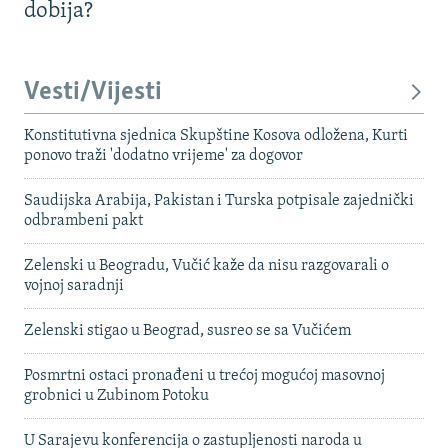
dobija?
Vesti/Vijesti
Konstitutivna sjednica Skupštine Kosova odložena, Kurti
ponovo traži 'dodatno vrijeme' za dogovor
Saudijska Arabija, Pakistan i Turska potpisale zajednički
odbrambeni pakt
Zelenski u Beogradu, Vučić kaže da nisu razgovarali o
vojnoj saradnji
Zelenski stigao u Beograd, susreo se sa Vučićem
Posmrtni ostaci pronađeni u trećoj mogućoj masovnoj
grobnici u Zubinom Potoku
U Sarajevu konferencija o zastupljenosti naroda u