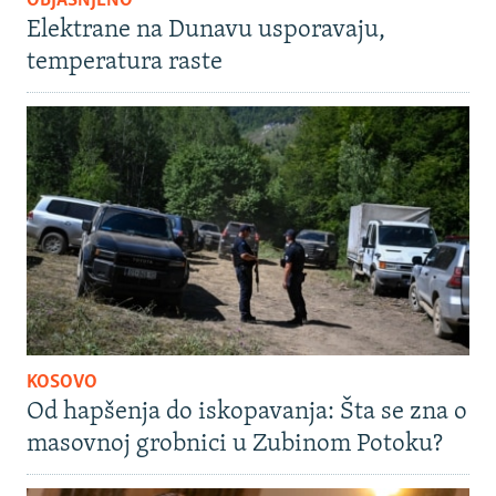
OBJAŠNJENO
Elektrane na Dunavu usporavaju,
temperatura raste
KOSOVO
Od hapšenja do iskopavanja: Šta se zna o
masovnoj grobnici u Zubinom Potoku?