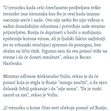
"U trenutku kada celo čovečanstvo proživljava teške
trenutke ima trenutaka kao što je ovaj kada imamo
osećanje sreće i nade. Ovo nije nešto što nije viđeno u
našim dosadašnjim odnosima i potvrđuje naše stvarno
prijateljstvo. Rusija će doprineti u borbi u suzbijanju
epidemije korona virusa, ali je ljudski faktor najbitniji
jer su vrhunski stručnjaci spremni da pomognu, bez
obzira na lični rizik. Siguran sam da ova pomoć stiže na
vreme i da će doneti rezultate", rekao je Bocan
Harčenko.
Ministar odbrane Aleksandar Vulin, rekao je da će
pomoć koja je stigla iz Rusije "mnogo značiti", a da njen
dolazak Srbiji pokazuje i da "nije sama". "Da je ruski
narod uz nas“, rekao je Vulin.
„U trenutku u kome čitav svet očekuje pomoć od Rusije,