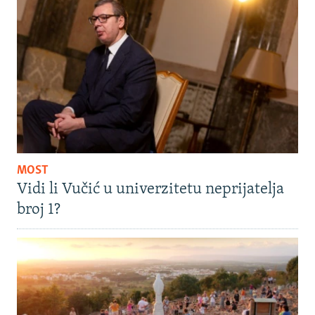
MOST
Vidi li Vučić u univerzitetu neprijatelja
broj 1?