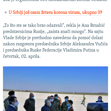
U Srbiji još osam žrtava korona virusa, ukupno 39
„To što ste se tako brzo odazvali“, rekla je Ana Brnabić
predstavnicima Rusije, „zaista znači mnogo“. Na sajtu
Vlade Srbije je prethodno navedeno da pomoć dolazi
nakon razgovora predsednika Srbije Aleksandra Vučića
i predsednika Ruske Federacije Vladimira Putina u
četvrtak, 02. aprila.