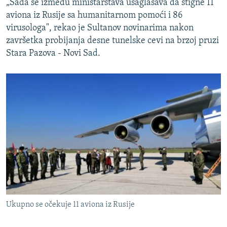
„Sada se između ministarstava usaglašava da stigne 11
aviona iz Rusije sa humanitarnom pomoći i 86
virusologa", rekao je Sultanov novinarima nakon
završetka probijanja desne tunelske cevi na brzoj pruzi
Stara Pazova - Novi Sad.
Ukupno se očekuje 11 aviona iz Rusije