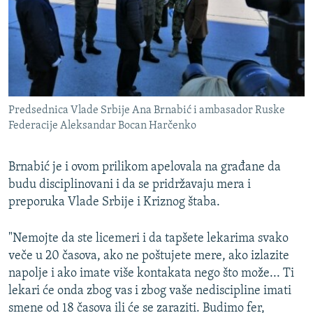
Predsednica Vlade Srbije Ana Brnabić i ambasador Ruske
Federacije Aleksandar Bocan Harčenko
Brnabić je i ovom prilikom apelovala na građane da
budu disciplinovani i da se pridržavaju mera i
preporuka Vlade Srbije i Kriznog štaba.
"Nemojte da ste licemeri i da tapšete lekarima svako
veče u 20 časova, ako ne poštujete mere, ako izlazite
napolje i ako imate više kontakata nego što može... Ti
lekari će onda zbog vas i zbog vaše nediscipline imati
smene od 18 časova ili će se zaraziti. Budimo fer,