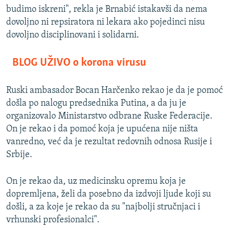
budimo iskreni", rekla je Brnabić istakavši da nema
dovoljno ni repsiratora ni lekara ako pojedinci nisu
dovoljno disciplinovani i solidarni.
BLOG UŽIVO o korona virusu
Ruski ambasador Bocan Harčenko rekao je da je pomoć
došla po nalogu predsednika Putina, a da ju je
organizovalo Ministarstvo odbrane Ruske Federacije.
On je rekao i da pomoć koja je upućena nije ništa
vanredno, već da je rezultat redovnih odnosa Rusije i
Srbije.
On je rekao da, uz medicinsku opremu koja je
dopremljena, želi da posebno da izdvoji ljude koji su
došli, a za koje je rekao da su "najbolji stručnjaci i
vrhunski profesionalci".