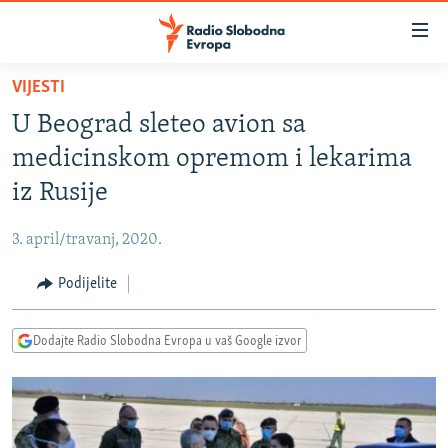
Dostupni
linkovi
Pređite
VIJESTI
na
VIJESTI
U Beograd sleteo avion sa
glavni
BOSNA I HERCEGOVINA
sadržaj
medicinskom opremom i lekarima
SRBIJA
Pređite
iz Rusije
na
KOSOVO
glavnu
3. april/travanj, 2020.
CRNA GORA
navigaciju
Pređite
Podijelite
VIZUELNO
na
PODCASTI
VIDEO
pretragu
Dodajte Radio Slobodna Evropa u vaš Google izvor
RAT U UKRAJINI
FOTOGALERIJE
KINA NA BALKANU
INFOGRAFIKE
RSE PRIČE IZ SVIJETA