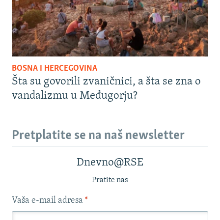
BOSNA I HERCEGOVINA
Šta su govorili zvaničnici, a šta se zna o
vandalizmu u Međugorju?
Pretplatite se na naš newsletter
Dnevno@RSE
Pratite nas
Vaša e-mail adresa
*