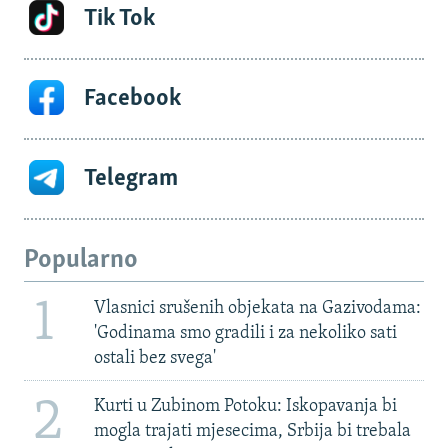
Tik Tok
Facebook
Telegram
Popularno
1
Vlasnici srušenih objekata na Gazivodama:
'Godinama smo gradili i za nekoliko sati
ostali bez svega'
2
Kurti u Zubinom Potoku: Iskopavanja bi
mogla trajati mjesecima, Srbija bi trebala