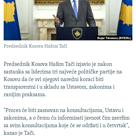
ISPRIČAJ MI
DNEVNO@RSE
SPECIJALI RSE
VIŠE OD NASLOVA
PRATITE NAS
Predsednik Kosova Hašim Tači
GENOCID U SREBRENICI
POPLAVE I KLIZIŠTA U BIH 2024.
Predsednik Kosova Hašim Tači izjavio je nakon
TV LIBERTY
sastanka sa liderima tri najveće političke partije na
Sve RFE/RL stranice
Kosovu da će svi njegovi naredni koraci biti
POST SCRIPTUM
transparentni i u skladu sa Ustavom, zakonima i
MOJA EVROPA
ranijim praksama.
TRI DECENIJE OD RATA U BIH
"Proces će biti zasnovan na konsultacijama, Ustavu i
SVE KARTE DEJTONA
zakonima, a o čemu ću informisati javnost čim završim
sa svim konsultacijama koje će se održati i u četvrtak",
NASTANAK I RASPAD JUGOSLAVIJE
kazao je Tači.