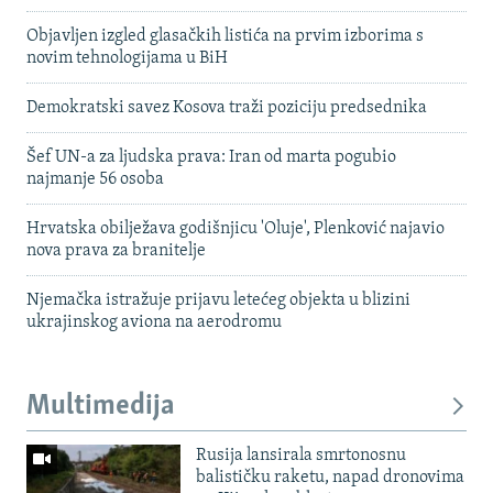
Objavljen izgled glasačkih listića na prvim izborima s
novim tehnologijama u BiH
Demokratski savez Kosova traži poziciju predsednika
Šef UN-a za ljudska prava: Iran od marta pogubio
najmanje 56 osoba
Hrvatska obilježava godišnjicu 'Oluje', Plenković najavio
nova prava za branitelje
Njemačka istražuje prijavu letećeg objekta u blizini
ukrajinskog aviona na aerodromu
Multimedija
Rusija lansirala smrtonosnu
balističku raketu, napad dronovima