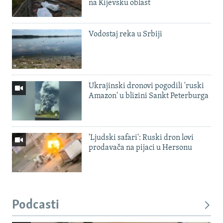
na Kijevsku oblast
Vodostaj reka u Srbiji
Ukrajinski dronovi pogodili 'ruski
Amazon' u blizini Sankt Peterburga
'Ljudski safari': Ruski dron lovi
prodavača na pijaci u Hersonu
Podcasti