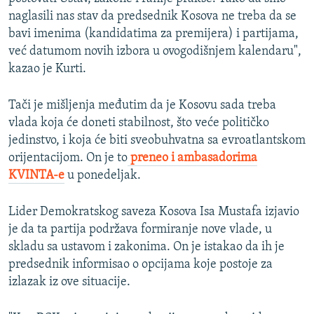
naglasili nas stav da predsednik Kosova ne treba da se
bavi imenima (kandidatima za premijera) i partijama,
već datumom novih izbora u ovogodišnjem kalendaru",
kazao je Kurti.
Tači je mišljenja međutim da je Kosovu sada treba
vlada koja će doneti stabilnost, što veće političko
jedinstvo, i koja će biti sveobuhvatna sa evroatlantskom
orijentacijom. On je to
preneo i ambasadorima
KVINTA-e
u ponedeljak.
Lider Demokratskog saveza Kosova Isa Mustafa izjavio
je da ta partija podržava formiranje nove vlade, u
skladu sa ustavom i zakonima. On je istakao da ih je
predsednik informisao o opcijama koje postoje za
izlazak iz ove situacije.