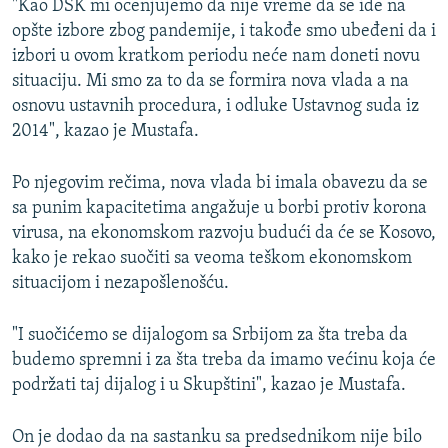
"Kao DSK mi ocenjujemo da nije vreme da se ide na
opšte izbore zbog pandemije, i takođe smo ubeđeni da i
izbori u ovom kratkom periodu neće nam doneti novu
situaciju. Mi smo za to da se formira nova vlada a na
osnovu ustavnih procedura, i odluke Ustavnog suda iz
2014", kazao je Mustafa.
Po njegovim rečima, nova vlada bi imala obavezu da se
sa punim kapacitetima angažuje u borbi protiv korona
virusa, na ekonomskom razvoju budući da će se Kosovo,
kako je rekao suočiti sa veoma teškom ekonomskom
situacijom i nezapošlenošću.
"I suočićemo se dijalogom sa Srbijom za šta treba da
budemo spremni i za šta treba da imamo većinu koja će
podržati taj dijalog i u Skupštini", kazao je Mustafa.
On je dodao da na sastanku sa predsednikom nije bilo