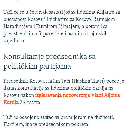
Tači će se u četvrtak sastati još sa liderima Alijanse za
budućnost Kosova i Inicijative za Kosovo, Ramušom
Haradinajem i Fatmirom Ljimajem, a potom i sa
predstavnicima Srpske liste i ostalih manjinskih
zajednica.
Konsultacije predsednika sa
političkim partijama
Predsednik Kosova Hašim Tači (Hashim Thaçi) počeo je
danas konsultacije sa liderima političkih partija na
Kosovu nakon
izglasavanja nepoverenja Vladi Aljbina
Kurtija
25. marta.
Tači se odvojeno sastao sa premijerom na dužnosti,
Kurtijem, inače predsednikom pokreta