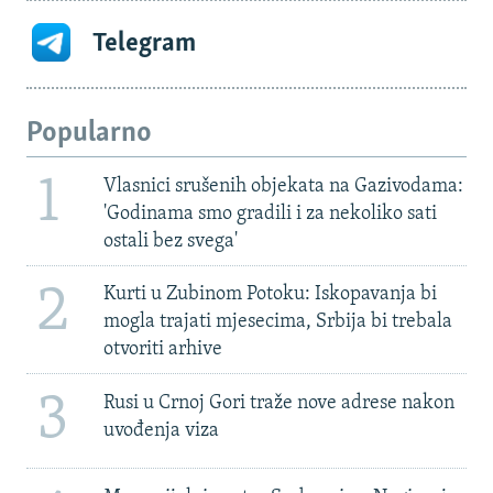
Telegram
Popularno
1
Vlasnici srušenih objekata na Gazivodama:
'Godinama smo gradili i za nekoliko sati
ostali bez svega'
2
Kurti u Zubinom Potoku: Iskopavanja bi
mogla trajati mjesecima, Srbija bi trebala
otvoriti arhive
3
Rusi u Crnoj Gori traže nove adrese nakon
uvođenja viza