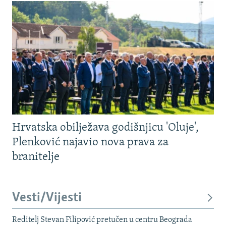
Hrvatska obilježava godišnjicu 'Oluje',
Plenković najavio nova prava za
branitelje
Vesti/Vijesti
Reditelj Stevan Filipović pretučen u centru Beograda