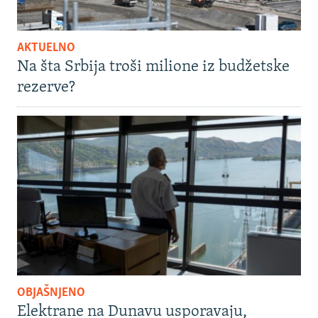
AKTUELNO
Na šta Srbija troši milione iz budžetske
rezerve?
OBJAŠNJENO
Elektrane na Dunavu usporavaju,