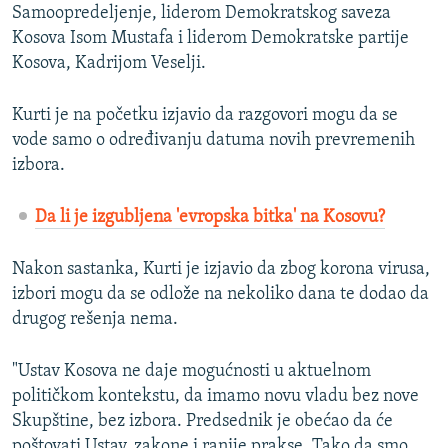
Samoopredeljenje, liderom Demokratskog saveza
Kosova Isom Mustafa i liderom Demokratske partije
Kosova, Kadrijom Veselji.
Kurti je na početku izjavio da razgovori mogu da se
vode samo o određivanju datuma novih prevremenih
izbora.
Da li je izgubljena 'evropska bitka' na Kosovu?
Nakon sastanka, Kurti je izjavio da zbog korona virusa,
izbori mogu da se odlože na nekoliko dana te dodao da
drugog rešenja nema.
"Ustav Kosova ne daje mogućnosti u aktuelnom
političkom kontekstu, da imamo novu vladu bez nove
Skupštine, bez izbora. Predsednik je obećao da će
poštovati Ustav, zakone i ranije prakse. Tako da smo