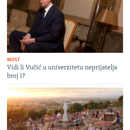
MOST
Vidi li Vučić u univerzitetu neprijatelja
broj 1?