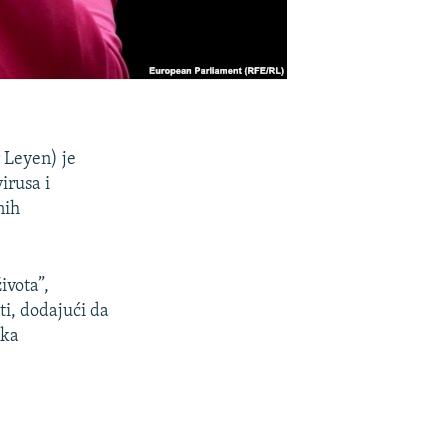
 Leyen) je
irusa i
nih
ivota”,
ti, dodajući da
ska