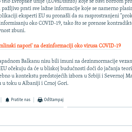
 telo Evropske unije (EUvsDisinfo) koje se bavi borbom pro
 pažljivo prati sve lažne informacije koje se namerno plasir
likaciji eksperti EU su pronašli da su rasprostranjeni "pro
informisanju oko COVID-19, tako što se prenose kontradik
vnost zbuni.
mlinski napori' na dezinformaciji oko virusa COVID-19
Zapadnom Balkanu nisu bili imuni na dezinmormacije vezan
 EU očekuju da će u bliskoj budućnosti doći do jačanja teor
bno u kontekstu predstojećih izbora u Srbiji i Severnoj Ma
u u toku u Albaniji i Crnoj Gori.
Pratite nas
Odštampaj