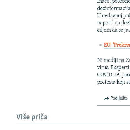
Inače, posebno
dezinformacija
U nedavnoj pub
napori" na dez
ciljem da se ja
EU: 'Prokre
Ni mediji na 
virus. Eksperti
COVID-19, pose
protesta koji s
Podijelite
Više priča