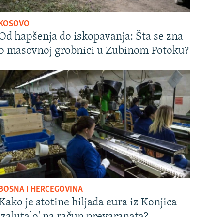
KOSOVO
Od hapšenja do iskopavanja: Šta se zna
o masovnoj grobnici u Zubinom Potoku?
BOSNA I HERCEGOVINA
Kako je stotine hiljada eura iz Konjica
'zalutalo' na račun prevaranata?