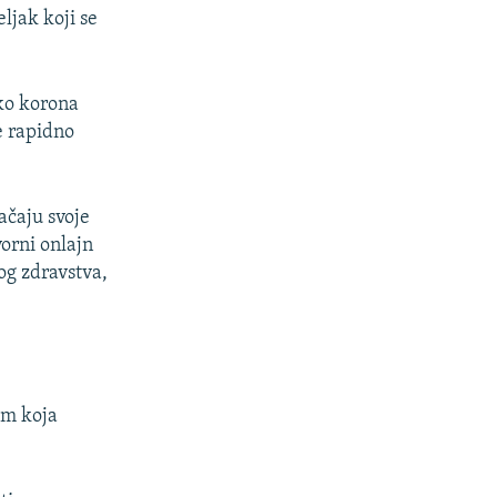
ljak koji se
oko korona
e rapidno
ačaju svoje
vorni onlajn
og zdravstva,
om koja