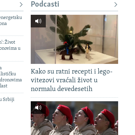
Podcasti
 energetsku
iona
': Život
onovima u
a
Kako su ratni recepti i lego-
lističku
vitezovi vraćali život u
 dronovima
last
normalu devedesetih
u Srbiji