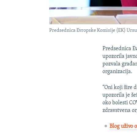
Predsednica Evropske Komisije (EK) Ursul
Predsednica Ev
upozorila javn
pozvala građan
organizacija.
“Oni koji šire
upozorila je še
oko bolesti CO
zdravstvena or
Blog uživo 