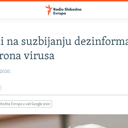
i na suzbijanju dezinforma
rona virusa
 2020.
obodna Evropa u vaš Google izvor