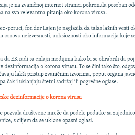
ija je na zvaničnoj internet stranici pokrenula poseban ode
a na sva relevantna pitanja oko korona virusa.
o-poruci, fon der Lajen je naglasila da talas lažnih vesti 
“na osnovu neizvesnosti, anksioznosti oko informacija koje s
la da EK radi sa onlajn medijima kako bi se ohrabrili da poj
v dezinformacija o korona virusu. To se čini tako što, odgo
avaju lakši pristup zvaničnim izvorima, poput organa javn
pa čak i uklanjaju štetni sadržaj ili pogrešne oglase.
eske dezinformacije o korona virusu
je pozvala društvene mreže da podele podatke sa zajednic
nice, s ciljem da se uklone opasni oglasi.