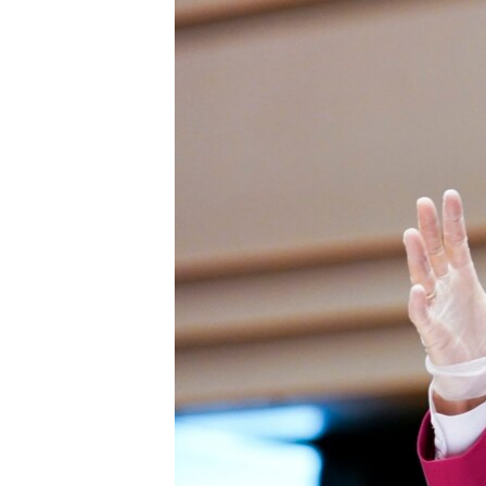
ISPRIČAJ MI
DNEVNO@RSE
SPECIJALI RSE
VIŠE OD NASLOVA
GENOCID U SREBRENICI
POPLAVE I KLIZIŠTA U BIH 2024.
TV LIBERTY
POST SCRIPTUM
MOJA EVROPA
TRI DECENIJE OD RATA U BIH
SVE KARTE DEJTONA
NASTANAK I RASPAD JUGOSLAVIJE