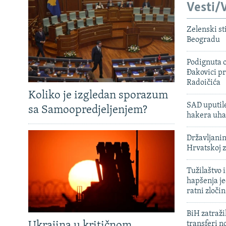
Vesti/V
Zelenski st
Beogradu
Podignuta o
Đakovici pr
Radoičića
Koliko je izgledan sporazum
SAD uputile
sa Samoopredjeljenjem?
hakera uha
Državljanin
Hrvatskoj 
Tužilaštvo
hapšenja j
ratni zloči
BiH zatražil
Ukrajina u kritičnom
transferi n