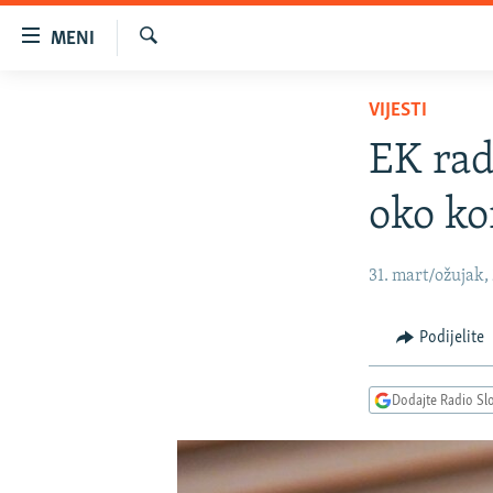
Dostupni
MENI
linkovi
Pretraživač
Pređite
VIJESTI
VIJESTI
na
BOSNA I HERCEGOVINA
glavni
EK rad
sadržaj
SRBIJA
Pređite
oko ko
KOSOVO
na
glavnu
CRNA GORA
31. mart/ožujak,
navigaciju
VIZUELNO
Pređite
na
PODCASTI
VIDEO
Podijelite
pretragu
RAT U UKRAJINI
FOTOGALERIJE
Dodajte Radio Sl
KINA NA BALKANU
INFOGRAFIKE
RSE PRIČE IZ SVIJETA