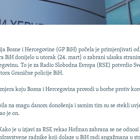
ija Bosne i Hercegovine (GP BiH) počela je primjenjivati od
ra BiH donijelo u utorak (24. mart) o zabrani ulaska stran
egovinu. To je za Radio Slobodna Evropa (RSE) potvrdio S
tora Granične policije BiH.
a mjera koju Bosna i Hercegovina provodi u borbe protiv kor
pila na snagu danom donošenja i samim tim su se stekli uvje
ao je on.
Kako je u izjavi za RSE rekao Hofman zabrana se ne odnosi
zdravstvene radnike koji dolaze u BiH radi angažmana u str