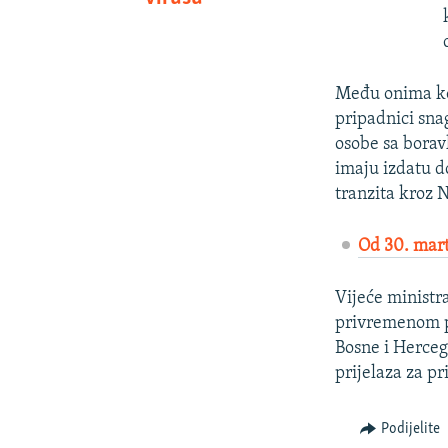
Među onima koj
pripadnici sna
osobe sa borav
imaju izdatu d
tranzita kroz 
Od 30. mart
Vijeće ministra
privremenom p
Bosne i Herceg
prijelaza za p
Podijelite