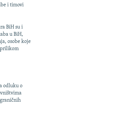
be i timovi
ra BiH su i
taba u BiH,
ja, osobe koje
 prilikom
la odluku o
avništvima
 graničnih