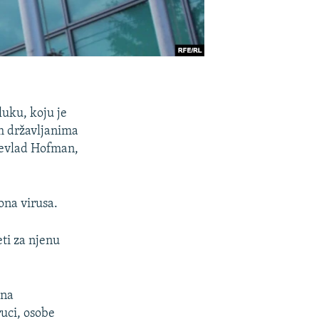
luku, koju je
im državljanima
vevlad Hofman,
ona virusa.
ti za njenu
 na
uci, osobe