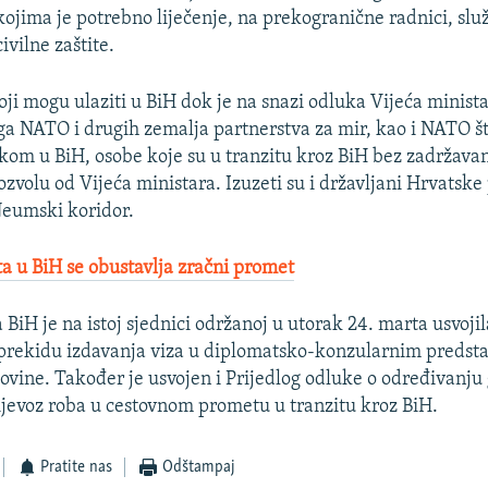
kojima je potrebno liječenje, na prekogranične radnici, služ
civilne zaštite.
i mogu ulaziti u BiH dok je na snazi odluka Vijeća minista
ga NATO i drugih zemalja partnerstva za mir, kao i NATO š
kom u BiH, osobe koje su u tranzitu kroz BiH bez zadržavan
ozvolu od Vijeća ministara. Izuzeti su i državljani Hrvatske
Neumski koridor.
a u BiH se obustavlja zračni promet
 BiH je na istoj sjednici održanoj u utorak 24. marta usvoji
rekidu izdavanja viza u diplomatsko-konzularnim predst
ovine. Također je usvojen i Prijedlog odluke o određivanju
rijevoz roba u cestovnom prometu u tranzitu kroz BiH.
Pratite nas
Odštampaj