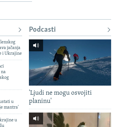
Podcasti
elenskog
va jačanja
e i Ukrajine
mci
 na
uskog
'Ljudi ne mogu osvojiti
planinu'
ustati u
je mantra'
krajine u
adu