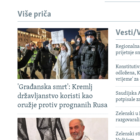
Više priča
Vesti/V
Regionalna 
prijetnje 
Konstituti
odložena, K
vrijeme' za
'Građanska smrt': Kremlj
Saudijska A
državljanstvo koristi kao
potpisale 
oružje protiv prognanih Rusa
Zelenski u 
razgovarali
Zelenski st