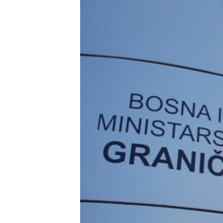
ISPRIČAJ MI
DNEVNO@RSE
SPECIJALI RSE
VIŠE OD NASLOVA
GENOCID U SREBRENICI
POPLAVE I KLIZIŠTA U BIH 2024.
TV LIBERTY
POST SCRIPTUM
MOJA EVROPA
TRI DECENIJE OD RATA U BIH
SVE KARTE DEJTONA
NASTANAK I RASPAD JUGOSLAVIJE