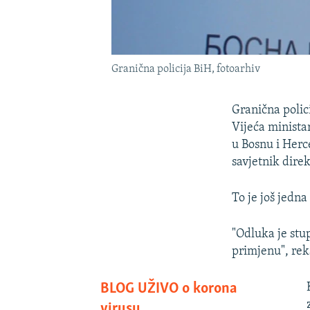
Granična policija BiH, fotoarhiv
Granična polic
Vijeća minista
u Bosnu i Herc
savjetnik direk
To je još jedn
"Odluka je stu
primjenu", rek
BLOG UŽIVO o korona
virusu