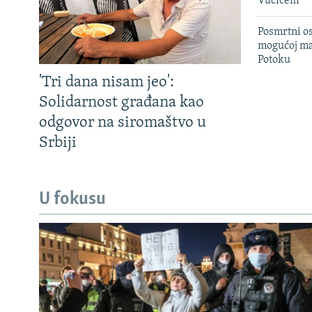
Vučićem
Posmrtni os
mogućoj ma
Potoku
'Tri dana nisam jeo':
Solidarnost građana kao
odgovor na siromaštvo u
Srbiji
U fokusu