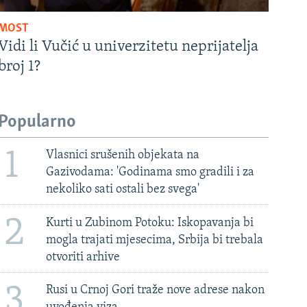
MOST
Vidi li Vučić u univerzitetu neprijatelja
broj 1?
Popularno
1
Vlasnici srušenih objekata na
Gazivodama: 'Godinama smo gradili i za
nekoliko sati ostali bez svega'
2
Kurti u Zubinom Potoku: Iskopavanja bi
mogla trajati mjesecima, Srbija bi trebala
otvoriti arhive
3
Rusi u Crnoj Gori traže nove adrese nakon