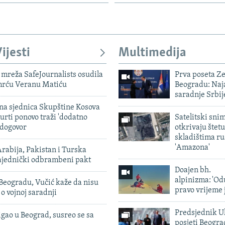
ijesti
Multimedija
mreža SafeJournalists osudila
Prva poseta Z
smrću Veranu Matiću
Beogradu: Naja
saradnje Srbij
vna sjednica Skupštine Kosova
urti ponovo traži 'dodatno
Satelitski sni
 dogovor
otkrivaju štetu
skladištima r
'Amazona'
rabija, Pakistan i Turska
zajednički odbrambeni pakt
Doajen bh.
alpinizma: 'Od
Beogradu, Vučić kaže da nisu
pravo vrijeme 
 o vojnoj saradnji
Predsjednik U
igao u Beograd, susreo se sa
posjeti Beogr