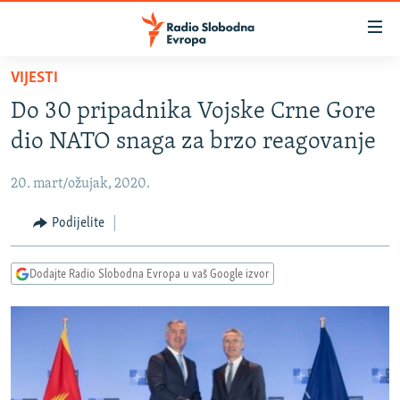
Dostupni
linkovi
Pređite
VIJESTI
na
VIJESTI
Do 30 pripadnika Vojske Crne Gore
glavni
BOSNA I HERCEGOVINA
sadržaj
dio NATO snaga za brzo reagovanje
SRBIJA
Pređite
na
20. mart/ožujak, 2020.
KOSOVO
glavnu
CRNA GORA
Podijelite
navigaciju
Pređite
VIZUELNO
na
Dodajte Radio Slobodna Evropa u vaš Google izvor
PODCASTI
VIDEO
pretragu
RAT U UKRAJINI
FOTOGALERIJE
KINA NA BALKANU
INFOGRAFIKE
RSE PRIČE IZ SVIJETA