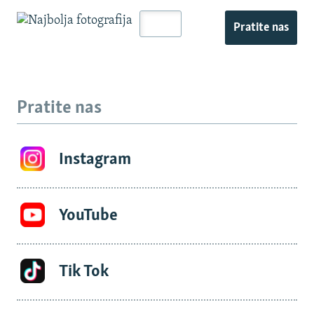
Pratite nas
Pratite nas
Instagram
YouTube
Tik Tok