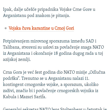
Ipak, dalje učešće pripadnika Vojske Crne Gore u
Avganistanu pod znakom je pitanja.
Vojska čuva karantine u Crnoj Gori
Potpisivanjem mirovnog sporazuma između SAD i
Talibana, stvoreni su uslovi za povlačenje snaga NATO
iz Avganistana i okončanje 18 godina dugog rada u toj
azijskoj zemlji.
Crna Gora je već šest godina dio NATO misije „Odlučna
podrška“. Trenutno se u Avganistanu nalazi 11.
kontingent crnogorske vojske, a sporazum, ukoliko
zaživi, značio bi i povlačenje crnogorskih vojnika iz
Kabula i Mazari Sarifa.
Generalni sekretar NATO Jens Stoltenberg u četvrtak je