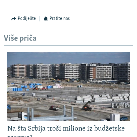
360p
Podijelite
Pratite nas
Auto
270p
360p
404p
404p
1080p
1080p
Više priča
Na šta Srbija troši milione iz budžetske