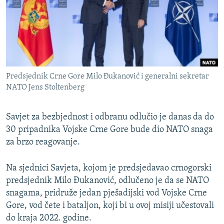
ISPRIČAJ MI
DNEVNO@RSE
SPECIJALI RSE
VIŠE OD NASLOVA
PRATITE NAS
Predsjednik Crne Gore Milo Đukanović i generalni sekretar
GENOCID U SREBRENICI
NATO Jens Stoltenberg
POPLAVE I KLIZIŠTA U BIH 2024.
Savjet za bezbjednost i odbranu odlučio je danas da do
TV LIBERTY
Sve RFE/RL stranice
30 pripadnika Vojske Crne Gore bude dio NATO snaga
POST SCRIPTUM
za brzo reagovanje.
MOJA EVROPA
Na sjednici Savjeta, kojom je predsjedavao crnogorski
TRI DECENIJE OD RATA U BIH
predsjednik Milo Đukanović, odlučeno je da se NATO
SVE KARTE DEJTONA
snagama, pridruže jedan pješadijski vod Vojske Crne
Gore, vod čete i bataljon, koji bi u ovoj misiji učestovali
NASTANAK I RASPAD JUGOSLAVIJE
do kraja 2022. godine.