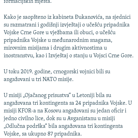
formacijskih mjesta.
Kako je saopšteno iz kabineta Đukanovića, na sjednici
su razmatrani i godišnji izvještaji o učešću pripadnika
Vojske Crne Gore u vježbama ili obuci, o učešću
pripadnika Vojske u međunarodnim snagama,
mirovnim misijama i drugim aktivnostima u
inostranstvu, kao i Izvještaj o stanju u Vojsci Crne Gore.
U toku 2019. godine, crnogorski vojnici bili su
angažovani u tri NATO misije.
U misiji „Ojačanog prisustva“ u Letoniji bila su
angažovana tri kontingenta sa 24 pripadnika Vojske. U
misiji KFOR-a na Kosovu angažovani su jedan oficir i
jedno civilno lice, dok su u Avganistanu u misiji
„Odlučna podrška“ bila angažovana tri kontingenta
Vojske, sa ukupno 87 pripadnika.