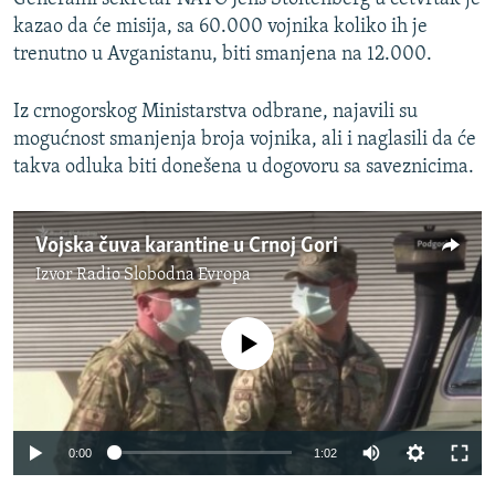
kazao da će misija, sa 60.000 vojnika koliko ih je
trenutno u Avganistanu, biti smanjena na 12.000.
Iz crnogorskog Ministarstva odbrane, najavili su
mogućnost smanjenja broja vojnika, ali i naglasili da će
takva odluka biti donešena u dogovoru sa saveznicima.
Vojska čuva karantine u Crnoj Gori
Izvor
Radio Slobodna Evropa
No media source currently available
Auto
0:00
1:02
270p