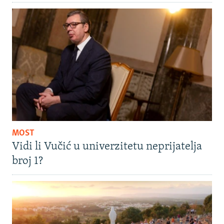
MOST
Vidi li Vučić u univerzitetu neprijatelja
broj 1?