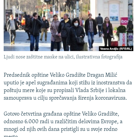
ISPRIČAJ MI
DNEVNO@RSE
SPECIJALI RSE
VIŠE OD NASLOVA
PRATITE NAS
GENOCID U SREBRENICI
Ljudi nose zaštitne maske na ulici, ilustrativna fotografija
POPLAVE I KLIZIŠTA U BIH 2024.
TV LIBERTY
Sve RFE/RL stranice
Predsednik opštine Veliko Gradište Dragan Milić
uputio je apel sugrađanima koji stižu iz inostranstva da
POST SCRIPTUM
poštuju mere koje su propisali Vlada Srbije i lokalna
MOJA EVROPA
samouprava u cilju sprečavanja širenja koronavirusa.
TRI DECENIJE OD RATA U BIH
Gotovo četvrtina građana opštine Veliko Gradište,
SVE KARTE DEJTONA
odnosno 6.000 radi u različitim delovima Evrope, a
NASTANAK I RASPAD JUGOSLAVIJE
mnogi od njih ovih dana pristigli su u svoje rodno