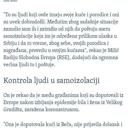
mesto.
"To su ljudi koji ovde imaju svoje kuće i porodice i oni
su uvek dobrodošli. Međutim zbog sadašnje situacije
zamolio sam ih i zatražio od njih da poštuju meru
samoizolacije koja im je određena prilikom ulaska u
Srbiju i da to vreme, zbog sebe, svojih porodica i
sugrađana, provedu u svojim kućama", rekao je Milić
Radiju Slobodna Evropa (RSE), dodajući da ogromna
većina ljudi to i poštuje.
Kontrola ljudi u samoizolaciji
On je rekao da je među građanima koji su doputovali iz
Evrope nakon izbijanja epidemije bila i žena iz Velikog
Gradišta, zaražena koronavirusom.
"Ona je doputovala kući iz Beča, nije prijavila dolazak i