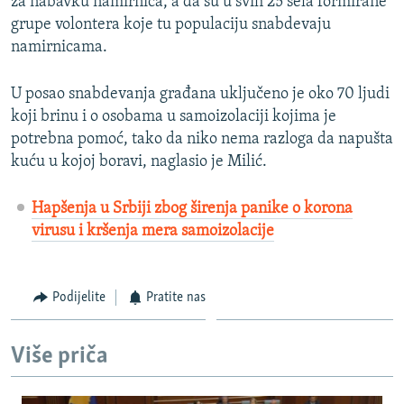
za nabavku namirnica, a da su u svih 25 sela formirane
grupe volontera koje tu populaciju snabdevaju
namirnicama.
U posao snabdevanja građana uključeno je oko 70 ljudi
koji brinu i o osobama u samoizolaciji kojima je
potrebna pomoć, tako da niko nema razloga da napušta
kuću u kojoj boravi, naglasio je Milić.
Hapšenja u Srbiji zbog širenja panike o korona
virusu i kršenja mera samoizolacije
Podijelite
Pratite nas
Više priča