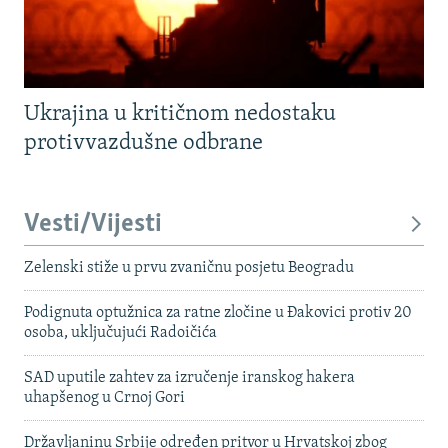
Ukrajina u kritičnom nedostaku
protivvazdušne odbrane
Vesti/Vijesti
Zelenski stiže u prvu zvaničnu posjetu Beogradu
Podignuta optužnica za ratne zločine u Đakovici protiv 20
osoba, uključujući Radoičića
SAD uputile zahtev za izručenje iranskog hakera
uhapšenog u Crnoj Gori
Državljaninu Srbije određen pritvor u Hrvatskoj zbog