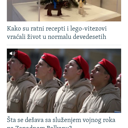
Kako su ratni recepti i lego-vitezovi
vraćali život u normalu devedesetih
Šta se dešava sa služenjem vojnog roka