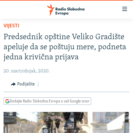
Dostupni
linkovi
Pređite
VIJESTI
na
VIJESTI
Predsednik opštine Veliko Gradište
glavni
BOSNA I HERCEGOVINA
sadržaj
apeluje da se poštuju mere, podneta
SRBIJA
Pređite
jedna krivična prijava
na
KOSOVO
glavnu
20. mart/ožujak, 2020.
CRNA GORA
navigaciju
Pređite
Podijelite
VIZUELNO
na
PODCASTI
VIDEO
pretragu
Dodajte Radio Slobodna Evropa u vaš Google izvor
RAT U UKRAJINI
FOTOGALERIJE
KINA NA BALKANU
INFOGRAFIKE
RSE PRIČE IZ SVIJETA