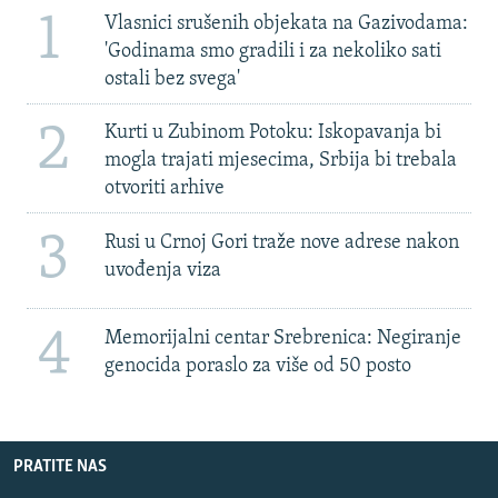
1
Vlasnici srušenih objekata na Gazivodama:
'Godinama smo gradili i za nekoliko sati
ostali bez svega'
2
Kurti u Zubinom Potoku: Iskopavanja bi
mogla trajati mjesecima, Srbija bi trebala
otvoriti arhive
3
Rusi u Crnoj Gori traže nove adrese nakon
uvođenja viza
4
Memorijalni centar Srebrenica: Negiranje
genocida poraslo za više od 50 posto
PRATITE NAS