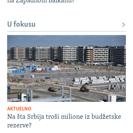
na Zapadnom Balkanu?
U fokusu
AKTUELNO
Na šta Srbija troši milione iz budžetske
rezerve?