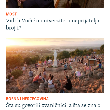
MOST
Vidi li Vučić u univerzitetu neprijatelja
broj 1?
BOSNA I HERCEGOVINA
Šta su govorili zvaničnici, a šta se zna o