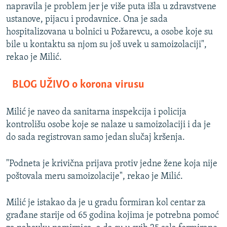
napravila je problem jer je više puta išla u zdravstvene
ustanove, pijacu i prodavnice. Ona je sada
hospitalizovana u bolnici u Požarevcu, a osobe koje su
bile u kontaktu sa njom su još uvek u samoizolaciji",
rekao je Milić.
BLOG UŽIVO o korona virusu
Milić je naveo da sanitarna inspekcija i policija
kontrolišu osobe koje se nalaze u samoizolaciji i da je
do sada registrovan samo jedan slučaj kršenja.
"Podneta je krivična prijava protiv jedne žene koja nije
poštovala meru samoizolacije", rekao je Milić.
Milić je istakao da je u gradu formiran kol centar za
građane starije od 65 godina kojima je potrebna pomoć