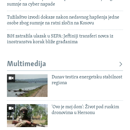
sumnje na cyber napade
Tužilaštvo izvodi dokaze nakon nedavnog hapšenja jedne
osobe zbog sumnje na ratni zločin na Kosovu
BiH zatražila ulazak u SEPA: Jeftiniji transferi novca iz
inostranstva korak bliže građanima
Multimedija
Dunav testira energetsku stabilnost
regiona
'Ovo je moj dom': Život pod ruskim
dronovima u Hersonu