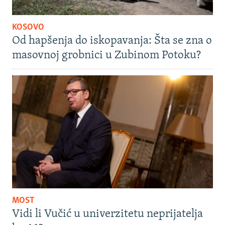
KOSOVO
Od hapšenja do iskopavanja: Šta se zna o
masovnoj grobnici u Zubinom Potoku?
MOST
Vidi li Vučić u univerzitetu neprijatelja