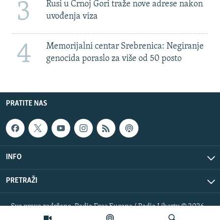
3
Rusi u Crnoj Gori traže nove adrese nakon
uvođenja viza
4
Memorijalni centar Srebrenica: Negiranje
genocida poraslo za više od 50 posto
PRATITE NAS
INFO
PRETRAŽI
Sva prava zadržana. Radio Free Europe / Radio Liberty © 2026
RFE/RL, Inc.