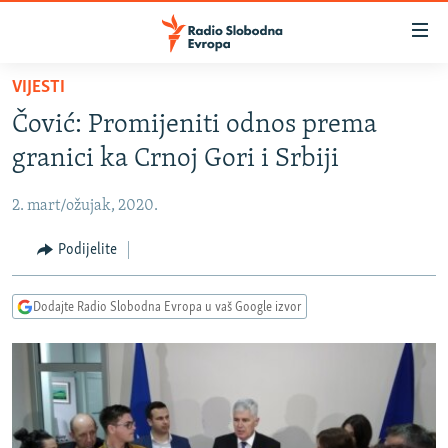
Dostupni
linkovi
Pređite
VIJESTI
na
VIJESTI
Čović: Promijeniti odnos prema
glavni
BOSNA I HERCEGOVINA
sadržaj
granici ka Crnoj Gori i Srbiji
SRBIJA
Pređite
na
2. mart/ožujak, 2020.
KOSOVO
glavnu
CRNA GORA
Podijelite
navigaciju
Pređite
VIZUELNO
na
Dodajte Radio Slobodna Evropa u vaš Google izvor
PODCASTI
VIDEO
pretragu
RAT U UKRAJINI
FOTOGALERIJE
KINA NA BALKANU
INFOGRAFIKE
RSE PRIČE IZ SVIJETA