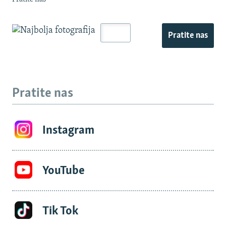
Pratite nas
Pratite nas
Instagram
YouTube
Tik Tok