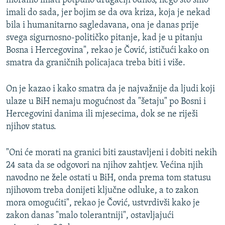
moramo imati potpuno drugačiji odnos, nego što smo
imali do sada, jer bojim se da ova kriza, koja je nekad
bila i humanitarno sagledavana, ona je danas prije
svega sigurnosno-političko pitanje, kad je u pitanju
Bosna i Hercegovina", rekao je Čović, ističući kako on
smatra da graničnih policajaca treba biti i više.
On je kazao i kako smatra da je najvažnije da ljudi koji
ulaze u BiH nemaju mogućnost da "šetaju" po Bosni i
Hercegovini danima ili mjesecima, dok se ne riješi
njihov status.
"Oni će morati na granici biti zaustavljeni i dobiti nekih
24 sata da se odgovori na njihov zahtjev. Većina njih
navodno ne žele ostati u BiH, onda prema tom statusu
njihovom treba donijeti ključne odluke, a to zakon
mora omogućiti", rekao je Čović, ustvrdivši kako je
zakon danas "malo tolerantniji", ostavljajući