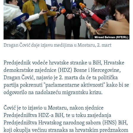
ISPRIČAJ MI
DNEVNO@RSE
SPECIJALI RSE
VIŠE OD NASLOVA
PRATITE NAS
Dragan Čović daje izjavu medijima u Mostaru, 2. mart
GENOCID U SREBRENICI
POPLAVE I KLIZIŠTA U BIH 2024.
Predsjednik vodeće hrvatske stranke u BiH, Hrvatske
TV LIBERTY
demokratske zajednice (HDZ) Bosne i Hercegovine,
Sve RFE/RL stranice
Dragan Čović, najavio je 2. marta da će ta politička
POST SCRIPTUM
partija pokrenuti "parlamentarne aktivnosti" kako bi se
MOJA EVROPA
odgovorilo na nadolazeću migrantsku krizu.
TRI DECENIJE OD RATA U BIH
Čović je to izjavio u Mostaru, nakon sjednice
SVE KARTE DEJTONA
Predsjedništva HDZ-a BiH, te u toku zasjedanja
Predsjedništva Hrvatskog narodnog sabora (HNS) BiH,
NASTANAK I RASPAD JUGOSLAVIJE
koji okuplja većinu stranaka sa hrvatskim predznakom