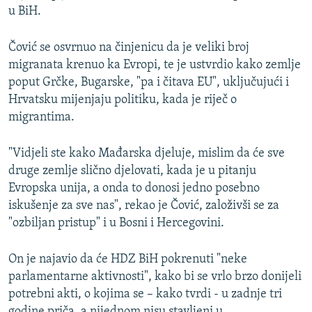
u BiH.
Čović se osvrnuo na činjenicu da je veliki broj
migranata krenuo ka Evropi, te je ustvrdio kako zemlje
poput Grčke, Bugarske, "pa i čitava EU", uključujući i
Hrvatsku mijenjaju politiku, kada je riječ o
migrantima.
"Vidjeli ste kako Mađarska djeluje, mislim da će sve
druge zemlje slično djelovati, kada je u pitanju
Evropska unija, a onda to donosi jedno posebno
iskušenje za sve nas", rekao je Čović, založivši se za
"ozbiljan pristup" i u Bosni i Hercegovini.
On je najavio da će HDZ BiH pokrenuti "neke
parlamentarne aktivnosti", kako bi se vrlo brzo donijeli
potrebni akti, o kojima se – kako tvrdi - u zadnje tri
godine priča, a nijednom nisu stavljeni u