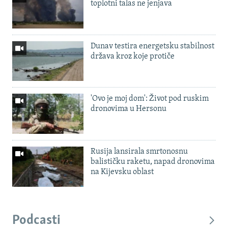
toplotni talas ne jenjava
Dunav testira energetsku stabilnost
država kroz koje protiče
'Ovo je moj dom': Život pod ruskim
dronovima u Hersonu
Rusija lansirala smrtonosnu
balističku raketu, napad dronovima
na Kijevsku oblast
Podcasti