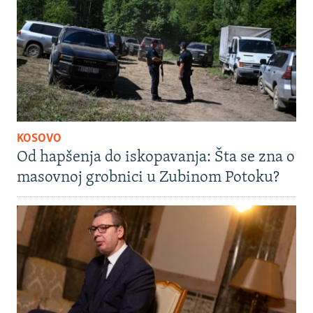
KOSOVO
Od hapšenja do iskopavanja: Šta se zna o
masovnoj grobnici u Zubinom Potoku?