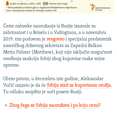
Česte nabavke naoružanja iz Rusije izazvale su
zabrinutost i u Briselu i u Vašingtonu, a u novembru
2019. tim podovom je
reagovao
i specijalni predstavnik
američkog državnog sekretara za Zapadni Balkan
Metju Palmer (Matthew), koji nije isključio mogućnost
uvođenja sankcija Srbiji zbog kupovine ruske vojne
opreme.
Ubrzo potom, u decembru iste godine, Aleksandar
Vučić najavio je da će
Srbija stati sa kupovinom oružja
.
Tu odluku saopštio je uoči posete Rusiji.
Zbog čega se Srbija naoružava i po koju cenu?