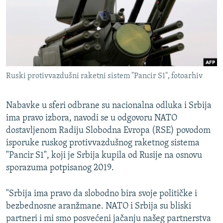
ISPRIČAJ MI
DNEVNO@RSE
SPECIJALI RSE
VIŠE OD NASLOVA
PRATITE NAS
Ruski protivvazdušni raketni sistem "Pancir S1", fotoarhiv
GENOCID U SREBRENICI
POPLAVE I KLIZIŠTA U BIH 2024.
Nabavke u sferi odbrane su nacionalna odluka i Srbija
TV LIBERTY
ima pravo izbora, navodi se u odgovoru NATO
Sve RFE/RL stranice
dostavljenom Radiju Slobodna Evropa (RSE) povodom
POST SCRIPTUM
isporuke ruskog protivvazdušnog raketnog sistema
MOJA EVROPA
"Pancir S1", koji je Srbija kupila od Rusije na osnovu
sporazuma potpisanog 2019.
TRI DECENIJE OD RATA U BIH
SVE KARTE DEJTONA
"Srbija ima pravo da slobodno bira svoje političke i
bezbednosne aranžmane. NATO i Srbija su bliski
NASTANAK I RASPAD JUGOSLAVIJE
partneri i mi smo posvećeni jačanju našeg partnerstva