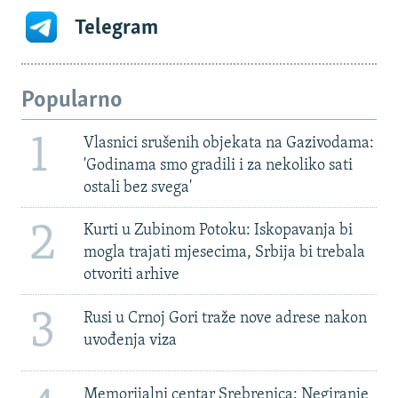
Telegram
Popularno
1
Vlasnici srušenih objekata na Gazivodama:
'Godinama smo gradili i za nekoliko sati
ostali bez svega'
2
Kurti u Zubinom Potoku: Iskopavanja bi
mogla trajati mjesecima, Srbija bi trebala
otvoriti arhive
3
Rusi u Crnoj Gori traže nove adrese nakon
uvođenja viza
Memorijalni centar Srebrenica: Negiranje