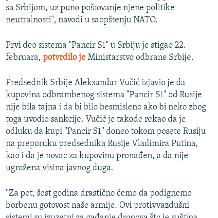
sa Srbijom, uz puno poštovanje njene politike
neutralnosti", navodi u saopštenju NATO.
Prvi deo sistema "Pancir S1" u Srbiju je stigao 22.
februara,
potvrdilo je
Ministarstvo odbrane Srbije.
Predsednik Srbije Aleksandar Vučić izjavio je da
kupovina odbrambenog sistema "Pancir S1" od Rusije
nije bila tajna i da bi bilo besmisleno ako bi neko zbog
toga uvodio sankcije. Vučić je takođe rekao da je
odluku da kupi "Pancir S1" doneo tokom posete Rusiju
na preporuku predsednika Rusije Vladimira Putina,
kao i da je novac za kupovinu pronađen, a da nije
ugrožena visina javnog duga.
"Za pet, šest godina drastično ćemo da podignemo
borbenu gotovost naše armije. Ovi protivvazdušni
sistemi su izuzetni za gađanje dronova što je suština