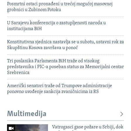
Posmrtni ostaci pronađeni u trećoj mogućoj masovnoj
grobnici u Zubinom Potoku
U Sarajevu konferencija o zastupljenosti naroda u
institucijama BiH
Konstitutivna sjednica nastavlja se u subotu, ustavni rok za
Skupštinu Kosova završava u ponoć
Tri poslanika Parlamenta BiH traže od visokog
predstavnika i PIC-a poseban status za Memorijalni centar
Srebrenica
Američki senatori traže od Trumpove administracije
ponovno uvođenje sankcija zvaničnicima iz RS
Multimedija
Vatrogasci gase požare u Srbiji, dok