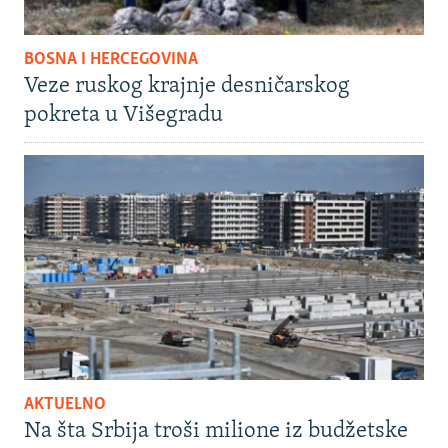
BOSNA I HERCEGOVINA
Veze ruskog krajnje desničarskog
pokreta u Višegradu
AKTUELNO
Na šta Srbija troši milione iz budžetske