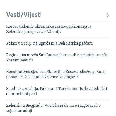
Vesti/Vijesti
Kosovo uklonilo ukrajinsku zastavu nakon izjava
Zelenskog, reagovala i Albanija
Požari u Srbiji, najugroženija Deliblatska peščara
Regionalna mreža SafeJournalists osudila prijetnje smrću
Veranu Matiću
Konstitutivna sjednica Skupštine Kosova odložena, Kurti
ponovo traži 'dodatno vrijeme' za dogovor
Saudijska Arabija, Pakistan i Turska potpisale zajednički
odbrambeni pakt
Zelenski u Beogradu, Vučić kaže da nisu razgovarali o
vojnoj saradnji