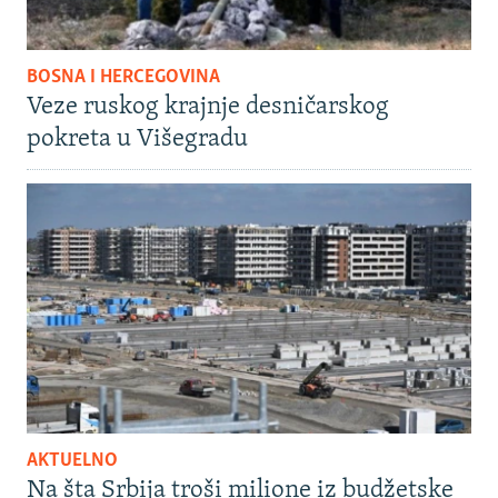
BOSNA I HERCEGOVINA
Veze ruskog krajnje desničarskog
pokreta u Višegradu
AKTUELNO
Na šta Srbija troši milione iz budžetske