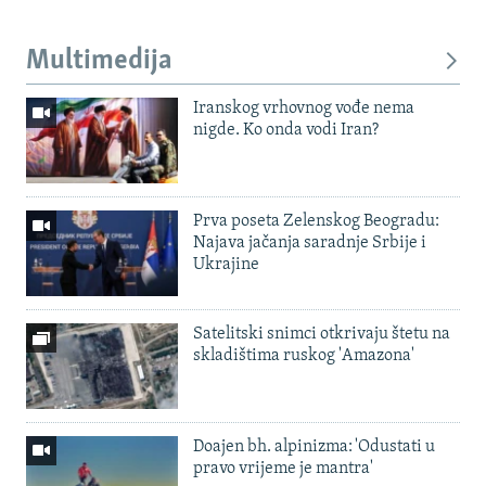
Multimedija
Iranskog vrhovnog vođe nema
nigde. Ko onda vodi Iran?
Prva poseta Zelenskog Beogradu:
Najava jačanja saradnje Srbije i
Ukrajine
Satelitski snimci otkrivaju štetu na
skladištima ruskog 'Amazona'
Doajen bh. alpinizma: 'Odustati u
pravo vrijeme je mantra'