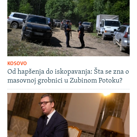
KOSOVO
Od hapšenja do iskopavanja: Šta se zna o
masovnoj grobnici u Zubinom Potoku?