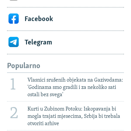
Facebook
Telegram
Popularno
1
Vlasnici srušenih objekata na Gazivodama:
'Godinama smo gradili i za nekoliko sati
ostali bez svega'
2
Kurti u Zubinom Potoku: Iskopavanja bi
mogla trajati mjesecima, Srbija bi trebala
otvoriti arhive