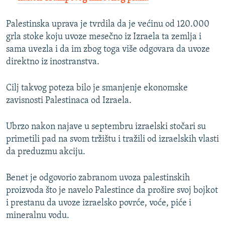
Palestinska uprava je tvrdila da je većinu od 120.000
grla stoke koju uvoze mesečno iz Izraela ta zemlja i
sama uvezla i da im zbog toga više odgovara da uvoze
direktno iz inostranstva.
Cilj takvog poteza bilo je smanjenje ekonomske
zavisnosti Palestinaca od Izraela.
Ubrzo nakon najave u septembru izraelski stočari su
primetili pad na svom tržištu i tražili od izraelskih vlasti
da preduzmu akciju.
Benet je odgovorio zabranom uvoza palestinskih
proizvoda što je navelo Palestince da prošire svoj bojkot
i prestanu da uvoze izraelsko povrće, voće, piće i
mineralnu vodu.