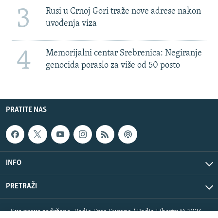
3
Rusi u Crnoj Gori traže nove adrese nakon
uvođenja viza
4
Memorijalni centar Srebrenica: Negiranje
genocida poraslo za više od 50 posto
PRATITE NAS
INFO
PRETRAŽI
Sva prava zadržana. Radio Free Europe / Radio Liberty © 2026