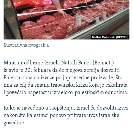
ISPRIČAJ MI
DNEVNO@RSE
SPECIJALI RSE
VIŠE OD NASLOVA
PRATITE NAS
Ilustrativna fotografija
GENOCID U SREBRENICI
POPLAVE I KLIZIŠTA U BIH 2024.
Ministar odbrane Izraela Naftali Benet (Bennett)
TV LIBERTY
izjavio je 20. febuara da će njegova zemlja dozvoliti
Sve RFE/RL stranice
Palestincima da izvoze poljoprivredne proizvode, što
POST SCRIPTUM
ima za cilj da smanji trgovinsku krizu koja je eskalirala
MOJA EVROPA
i povećala napetost u izraelsko-palestinskim odnosima.
TRI DECENIJE OD RATA U BIH
Kako je navedeno u saopštenju, Izrael će dozvoliti izvoz
SVE KARTE DEJTONA
nakon što Palestinci ponovo prihvate uvoz izraelske
govedine.
NASTANAK I RASPAD JUGOSLAVIJE