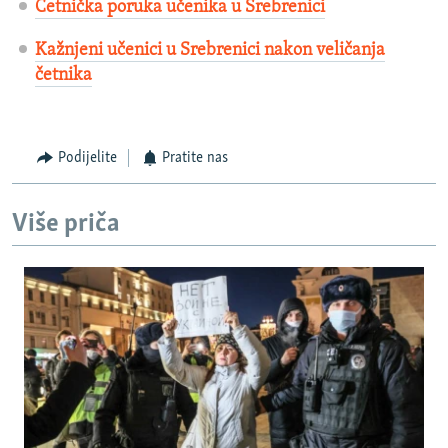
Četnička poruka učenika u Srebrenici
Kažnjeni učenici u Srebrenici nakon veličanja
četnika
Podijelite
Pratite nas
Više priča