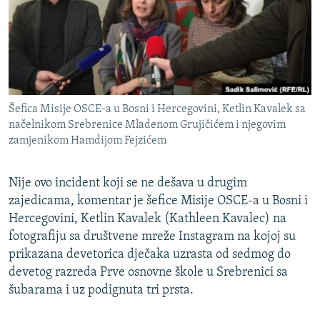
ISPRIČAJ MI
DNEVNO@RSE
SPECIJALI RSE
VIŠE OD NASLOVA
PRATITE NAS
Šefica Misije OSCE-a u Bosni i Hercegovini, Ketlin Kavalek sa
GENOCID U SREBRENICI
načelnikom Srebrenice Mladenom Grujičićem i njegovim
zamjenikom Hamdijom Fejzićem
POPLAVE I KLIZIŠTA U BIH 2024.
TV LIBERTY
Sve RFE/RL stranice
Nije ovo incident koji se ne dešava u drugim
POST SCRIPTUM
zajedicama, komentar je šefice Misije OSCE-a u Bosni i
Hercegovini, Ketlin Kavalek (Kathleen Kavalec) na
MOJA EVROPA
fotografiju sa društvene mreže Instagram na kojoj su
TRI DECENIJE OD RATA U BIH
prikazana devetorica dječaka uzrasta od sedmog do
SVE KARTE DEJTONA
devetog razreda Prve osnovne škole u Srebrenici sa
šubarama i uz podignuta tri prsta.
NASTANAK I RASPAD JUGOSLAVIJE