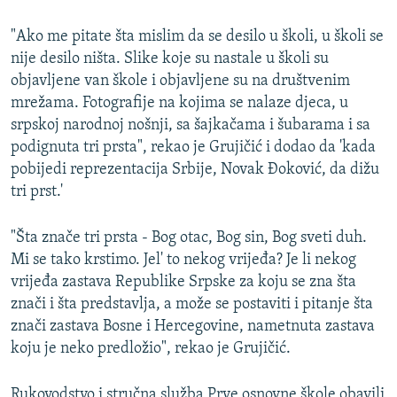
"Ako me pitate šta mislim da se desilo u školi, u školi se
nije desilo ništa. Slike koje su nastale u školi su
objavljene van škole i objavljene su na društvenim
mrežama. Fotografije na kojima se nalaze djeca, u
srpskoj narodnoj nošnji, sa šajkačama i šubarama i sa
podignuta tri prsta", rekao je Grujičić i dodao da 'kada
pobijedi reprezentacija Srbije, Novak Đoković, da dižu
tri prst.'
"Šta znače tri prsta - Bog otac, Bog sin, Bog sveti duh.
Mi se tako krstimo. Jel' to nekog vrijeđa? Je li nekog
vrijeđa zastava Republike Srpske za koju se zna šta
znači i šta predstavlja, a može se postaviti i pitanje šta
znači zastava Bosne i Hercegovine, nametnuta zastava
koju je neko predložio", rekao je Grujičić.
Rukovodstvo i stručna služba Prve osnovne škole obavili