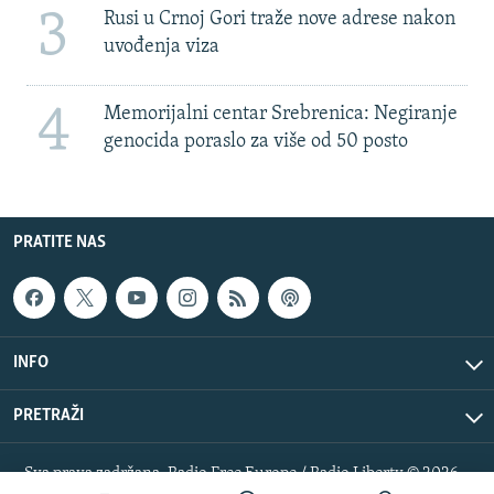
3
Rusi u Crnoj Gori traže nove adrese nakon
uvođenja viza
4
Memorijalni centar Srebrenica: Negiranje
genocida poraslo za više od 50 posto
PRATITE NAS
INFO
PRETRAŽI
Sva prava zadržana. Radio Free Europe / Radio Liberty © 2026