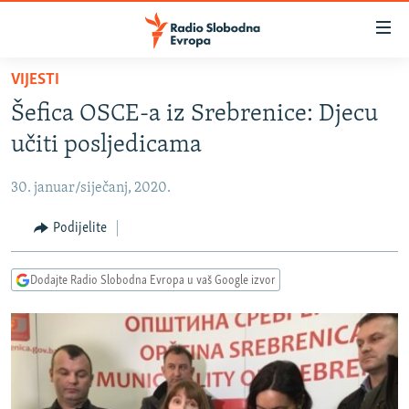
Dostupni
linkovi
Pređite
VIJESTI
na
VIJESTI
Šefica OSCE-a iz Srebrenice: Djecu
glavni
BOSNA I HERCEGOVINA
sadržaj
učiti posljedicama
SRBIJA
Pređite
na
30. januar/siječanj, 2020.
KOSOVO
glavnu
CRNA GORA
Podijelite
navigaciju
Pređite
VIZUELNO
na
Dodajte Radio Slobodna Evropa u vaš Google izvor
PODCASTI
VIDEO
pretragu
RAT U UKRAJINI
FOTOGALERIJE
KINA NA BALKANU
INFOGRAFIKE
RSE PRIČE IZ SVIJETA