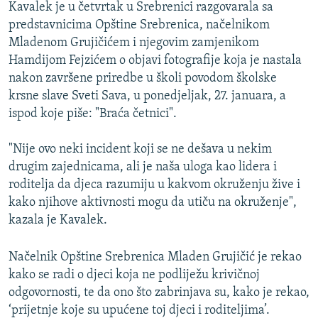
Kavalek je u četvrtak u Srebrenici razgovarala sa
predstavnicima Opštine Srebrenica, načelnikom
Mladenom Grujičićem i njegovim zamjenikom
Hamdijom Fejzićem o objavi fotografije koja je nastala
nakon završene priredbe u školi povodom školske
krsne slave Sveti Sava, u ponedjeljak, 27. januara, a
ispod koje piše: "Braća četnici".
"Nije ovo neki incident koji se ne dešava u nekim
drugim zajednicama, ali je naša uloga kao lidera i
roditelja da djeca razumiju u kakvom okruženju žive i
kako njihove aktivnosti mogu da utiču na okruženje",
kazala je Kavalek.
Načelnik Opštine Srebrenica Mladen Grujičić je rekao
kako se radi o djeci koja ne podliježu krivičnoj
odgovornosti, te da ono što zabrinjava su, kako je rekao,
‘prijetnje koje su upućene toj djeci i roditeljima’.