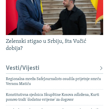
Zelenski stigao u Srbiju, šta Vučić
dobija?
Vesti/Vijesti
Regionalna mreža SafeJournalists osudila prijetnje smrću
Veranu Matiću
Konstitutivna sjednica Skupštine Kosova odložena, Kurti
ponovo traži 'dodatno vrijeme' za dogovor