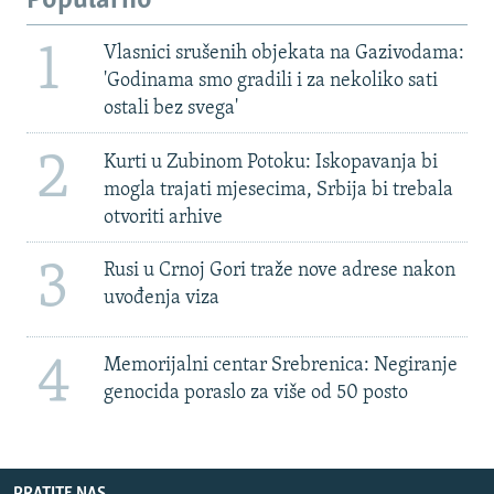
Popularno
1
Vlasnici srušenih objekata na Gazivodama:
'Godinama smo gradili i za nekoliko sati
ostali bez svega'
2
Kurti u Zubinom Potoku: Iskopavanja bi
mogla trajati mjesecima, Srbija bi trebala
otvoriti arhive
3
Rusi u Crnoj Gori traže nove adrese nakon
uvođenja viza
4
Memorijalni centar Srebrenica: Negiranje
genocida poraslo za više od 50 posto
PRATITE NAS