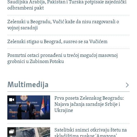
Saudijska Arabija, Pakistan i Turska potpisale zajednički
odbrambeni pakt
Zelenski u Beogradu, Vučić kaže da nisu razgovarali o
vojnoj saradnji
Zelenski stigao u Beograd, susreo se sa Vučićem
Posmrtni ostaci pronađeni u trećoj mogućoj masovnoj
grobnici u Zubinom Potoku
Multimedija
Prva poseta Zelenskog Beogradu:
Najava jačanja saradnje Srbije i
Ukrajine
Satelitski snimci otkrivaju štetu na
skladištima ruskog 'Amazona'