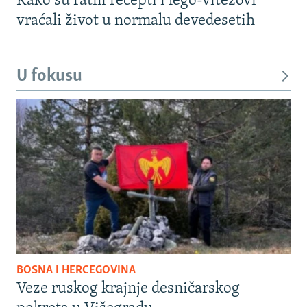
Kako su ratni recepti i lego-vitezovi
vraćali život u normalu devedesetih
U fokusu
BOSNA I HERCEGOVINA
Veze ruskog krajnje desničarskog