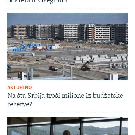
pokreta u Višegradu
AKTUELNO
Na šta Srbija troši milione iz budžetske
rezerve?