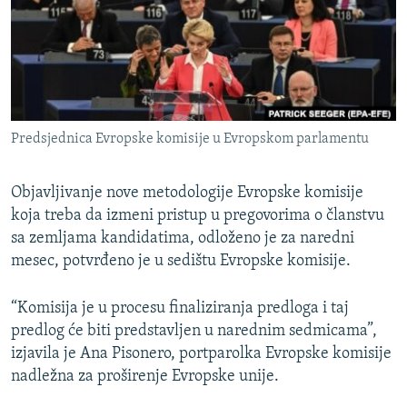
ISPRIČAJ MI
DNEVNO@RSE
SPECIJALI RSE
VIŠE OD NASLOVA
PRATITE NAS
Predsjednica Evropske komisije u Evropskom parlamentu
GENOCID U SREBRENICI
POPLAVE I KLIZIŠTA U BIH 2024.
Objavljivanje nove metodologije Evropske komisije
TV LIBERTY
koja treba da izmeni pristup u pregovorima o članstvu
Sve RFE/RL stranice
sa zemljama kandidatima, odloženo je za naredni
POST SCRIPTUM
mesec, potvrđeno je u sedištu Evropske komisije.
MOJA EVROPA
“Komisija je u procesu finaliziranja predloga i taj
TRI DECENIJE OD RATA U BIH
predlog će biti predstavljen u narednim sedmicama”,
SVE KARTE DEJTONA
izjavila je Ana Pisonero, portparolka Evropske komisije
nadležna za proširenje Evropske unije.
NASTANAK I RASPAD JUGOSLAVIJE