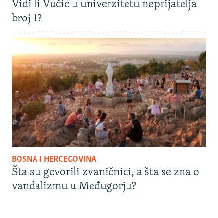
Vidi li Vučić u univerzitetu neprijatelja
broj 1?
BOSNA I HERCEGOVINA
Šta su govorili zvaničnici, a šta se zna o
vandalizmu u Međugorju?