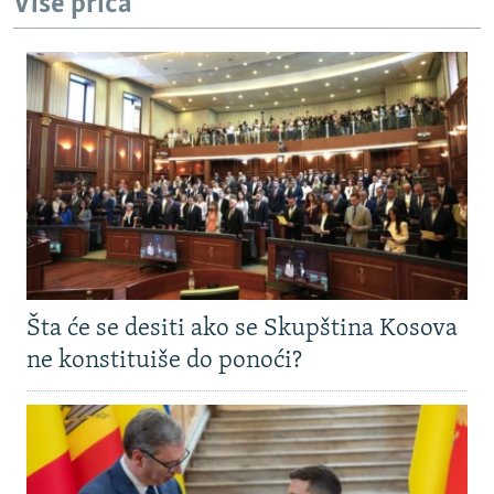
Više priča
Šta će se desiti ako se Skupština Kosova
ne konstituiše do ponoći?