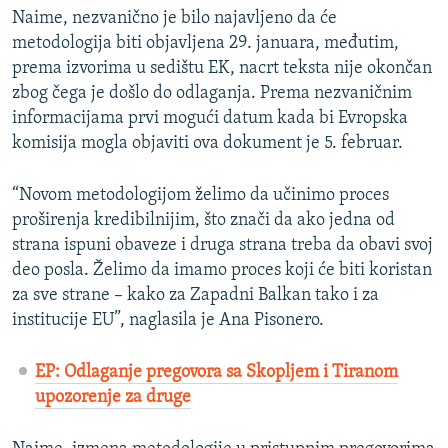
Naime, nezvanično je bilo najavljeno da će
metodologija biti objavljena 29. januara, međutim,
prema izvorima u sedištu EK, nacrt teksta nije okončan
zbog čega je došlo do odlaganja. Prema nezvaničnim
informacijama prvi mogući datum kada bi Evropska
komisija mogla objaviti ova dokument je 5. februar.
“Novom metodologijom želimo da učinimo proces
proširenja kredibilnijim, što znači da ako jedna od
strana ispuni obaveze i druga strana treba da obavi svoj
deo posla. Želimo da imamo proces koji će biti koristan
za sve strane – kako za Zapadni Balkan tako i za
institucije EU”, naglasila je Ana Pisonero.
EP: Odlaganje pregovora sa Skopljem i Tiranom
upozorenje za druge