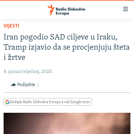
Dostupni
linkovi
Pređite
VIJESTI
na
VIJESTI
Iran pogodio SAD ciljeve u Iraku,
glavni
BOSNA I HERCEGOVINA
sadržaj
Tramp izjavio da se procjenjuju šteta
SRBIJA
Pređite
i žrtve
na
KOSOVO
glavnu
8. januar/siječanj, 2020.
CRNA GORA
navigaciju
Pređite
Podijelite
VIZUELNO
na
PODCASTI
VIDEO
pretragu
Dodajte Radio Slobodna Evropa u vaš Google izvor
RAT U UKRAJINI
FOTOGALERIJE
KINA NA BALKANU
INFOGRAFIKE
RSE PRIČE IZ SVIJETA