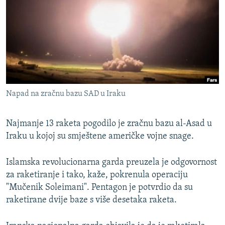
ISPRIČAJ MI
DNEVNO@RSE
SPECIJALI RSE
VIŠE OD NASLOVA
PRATITE NAS
GENOCID U SREBRENICI
Napad na zračnu bazu SAD u Iraku
POPLAVE I KLIZIŠTA U BIH 2024.
TV LIBERTY
Sve RFE/RL stranice
Najmanje 13 raketa pogodilo je zračnu bazu al-Asad u
Iraku u kojoj su smještene američke vojne snage.
POST SCRIPTUM
MOJA EVROPA
Islamska revolucionarna garda preuzela je odgovornost
TRI DECENIJE OD RATA U BIH
za raketiranje i tako, kaže, pokrenula operaciju
"Mučenik Soleimani". Pentagon je potvrdio da su
SVE KARTE DEJTONA
raketirane dvije baze s više desetaka raketa.
NASTANAK I RASPAD JUGOSLAVIJE