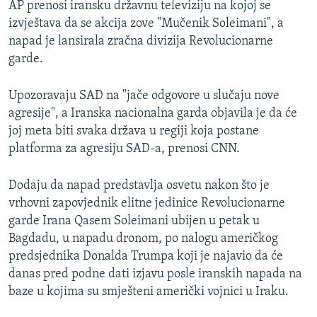
AP prenosi iransku državnu televiziju na kojoj se
1080p
izvještava da se akcija zove "Mučenik Soleimani", a
napad je lansirala zračna divizija Revolucionarne
garde.
Upozoravaju SAD na "jače odgovore u slučaju nove
agresije", a Iranska nacionalna garda objavila je da će
joj meta biti svaka država u regiji koja postane
platforma za agresiju SAD-a, prenosi CNN.
Dodaju da napad predstavlja osvetu nakon što je
vrhovni zapovjednik elitne jedinice Revolucionarne
garde Irana Qasem Soleimani ubijen u petak u
Bagdadu, u napadu dronom, po nalogu američkog
predsjednika Donalda Trumpa koji je najavio da će
danas pred podne dati izjavu posle iranskih napada na
baze u kojima su smješteni američki vojnici u Iraku.