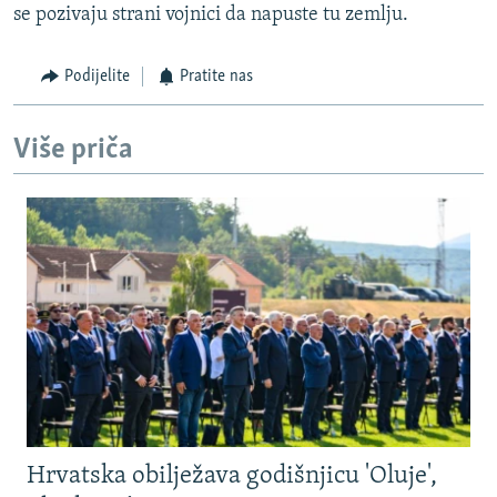
se pozivaju strani vojnici da napuste tu zemlju.
Auto
270p
360p
404p
404p
1080p
1080p
Podijelite
Pratite nas
Više priča
Hrvatska obilježava godišnjicu 'Oluje',