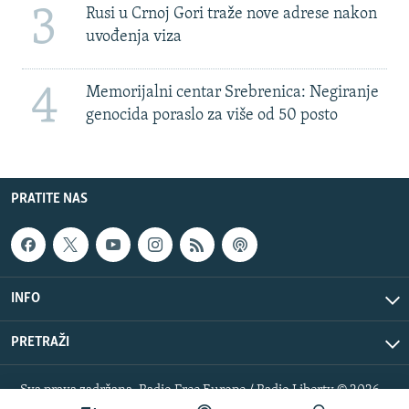
3
Rusi u Crnoj Gori traže nove adrese nakon
uvođenja viza
4
Memorijalni centar Srebrenica: Negiranje
genocida poraslo za više od 50 posto
PRATITE NAS
INFO
PRETRAŽI
Sva prava zadržana. Radio Free Europe / Radio Liberty © 2026
RFE/RL, Inc.