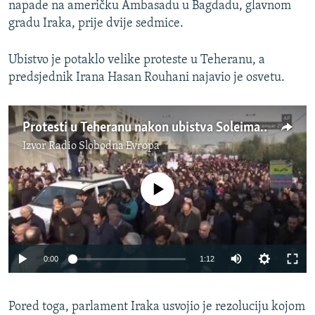
napade na američku Ambasadu u Bagdadu, glavnom
gradu Iraka, prije dvije sedmice.
Ubistvo je potaklo velike proteste u Teheranu, a
predsjednik Irana Hasan Rouhani najavio je osvetu.
Protesti u Teheranu nakon ubistva Soleimanija
Izvor
Radio Slobodna Evropa
No media source currently available
Auto
0:00
1:12
270p
Pored toga, parlament Iraka usvojio je rezoluciju kojom
360p