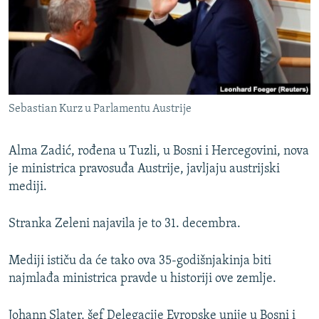
ISPRIČAJ MI
DNEVNO@RSE
SPECIJALI RSE
VIŠE OD NASLOVA
PRATITE NAS
Sebastian Kurz u Parlamentu Austrije
GENOCID U SREBRENICI
POPLAVE I KLIZIŠTA U BIH 2024.
Alma Zadić, rođena u Tuzli, u Bosni i Hercegovini, nova
TV LIBERTY
je ministrica pravosuđa Austrije, javljaju austrijski
Sve RFE/RL stranice
mediji.
POST SCRIPTUM
MOJA EVROPA
Stranka Zeleni najavila je to 31. decembra.
TRI DECENIJE OD RATA U BIH
Mediji ističu da će tako ova 35-godišnjakinja biti
SVE KARTE DEJTONA
najmlađa ministrica pravde u historiji ove zemlje.
NASTANAK I RASPAD JUGOSLAVIJE
Johann Slater, šef Delegacije Evropske unije u Bosni i