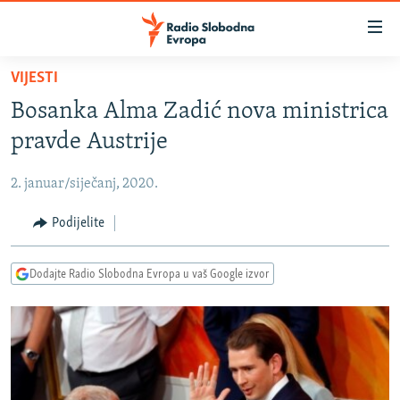
Dostupni
linkovi
Pređite
VIJESTI
na
VIJESTI
Bosanka Alma Zadić nova ministrica
glavni
BOSNA I HERCEGOVINA
sadržaj
pravde Austrije
SRBIJA
Pređite
na
2. januar/siječanj, 2020.
KOSOVO
glavnu
CRNA GORA
Podijelite
navigaciju
Pređite
VIZUELNO
na
Dodajte Radio Slobodna Evropa u vaš Google izvor
PODCASTI
VIDEO
pretragu
RAT U UKRAJINI
FOTOGALERIJE
KINA NA BALKANU
INFOGRAFIKE
RSE PRIČE IZ SVIJETA