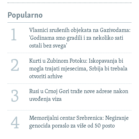
Popularno
1
Vlasnici srušenih objekata na Gazivodama:
'Godinama smo gradili i za nekoliko sati
ostali bez svega'
2
Kurti u Zubinom Potoku: Iskopavanja bi
mogla trajati mjesecima, Srbija bi trebala
otvoriti arhive
3
Rusi u Crnoj Gori traže nove adrese nakon
uvođenja viza
4
Memorijalni centar Srebrenica: Negiranje
genocida poraslo za više od 50 posto