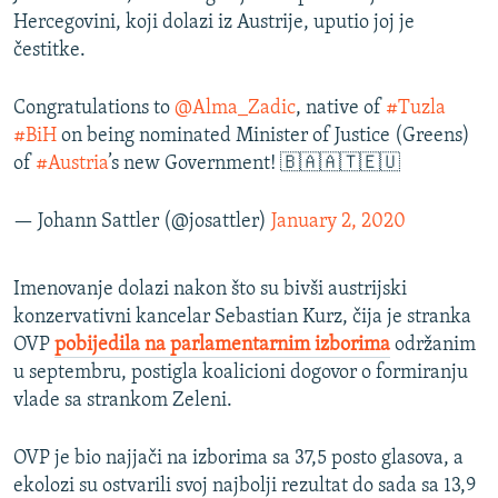
Hercegovini, koji dolazi iz Austrije, uputio joj je
čestitke.
Congratulations to
@Alma_Zadic
, native of
#Tuzla
#BiH
on being nominated Minister of Justice (Greens)
of
#Austria
’s new Government! 🇧🇦🇦🇹🇪🇺
— Johann Sattler (@josattler)
January 2, 2020
Imenovanje dolazi nakon što su bivši austrijski
konzervativni kancelar Sebastian Kurz, čija je stranka
OVP
pobijedila na parlamentarnim izborima
održanim
u septembru, postigla koalicioni dogovor o formiranju
vlade sa strankom Zeleni.
OVP je bio najjači na izborima sa 37,5 posto glasova, a
ekolozi su ostvarili svoj najbolji rezultat do sada sa 13,9