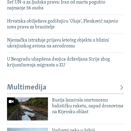
Šef UN-a za ljudska prava: Iran od marta pogubio
najmanje 56 osoba
Hrvatska obilježava godišnjicu 'Oluje', Plenković najavio
nova prava za branitelje
Njemačka istražuje prijavu letećeg objekta u blizini
ukrajinskog aviona na aerodromu
U Beogradu uhapšena dvojica državljana Sirije zbog
krijumčarenja migranta u EU
Multimedija
Rusija lansirala smrtonosnu
balističku raketu, napad dronovima
na Kijevsku oblast
Vodostaj reka u Srbiji