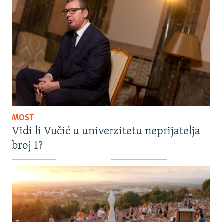
MOST
Vidi li Vučić u univerzitetu neprijatelja
broj 1?