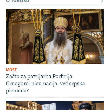
U fokusu
MOST
Zašto za patrijarha Porfirija
Crnogorci nisu nacija, već srpska
plemena?