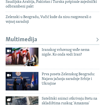
Saudijska Arabija, Pakistan i Turska potpisale zajednički
odbrambeni pakt
Zelenski u Beogradu, Vučić kaže da nisu razgovarali o
vojnoj saradnji
Multimedija
Iranskog vrhovnog vođe nema
nigde. Ko onda vodi Iran?
Prva poseta Zelenskog Beogradu:
Najava jačanja saradnje Srbije i
Ukrajine
Satelitski snimci otkrivaju štetu na
skladištima ruskog 'Amazona'