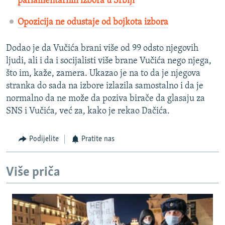
parlamentarnih izbora u Srbiji
Opozicija ne odustaje od bojkota izbora
Dodao je da Vučića brani više od 99 odsto njegovih
ljudi, ali i da i socijalisti više brane Vučića nego njega,
što im, kaže, zamera. Ukazao je na to da je njegova
stranka do sada na izbore izlazila samostalno i da je
normalno da ne može da poziva birače da glasaju za
SNS i Vučića, već za, kako je rekao Dačića.
Podijelite
Pratite nas
Više priča