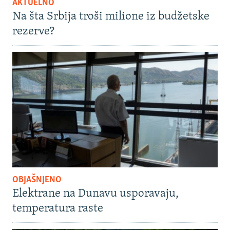
AKTUELNO
Na šta Srbija troši milione iz budžetske
rezerve?
OBJAŠNJENO
Elektrane na Dunavu usporavaju,
temperatura raste