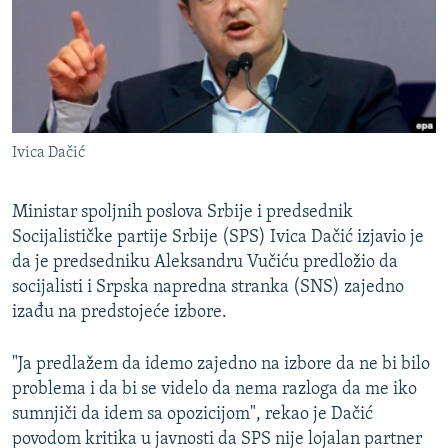
ISPRIČAJ MI
DNEVNO@RSE
SPECIJALI RSE
VIŠE OD NASLOVA
PRATITE NAS
Ivica Dačić
GENOCID U SREBRENICI
POPLAVE I KLIZIŠTA U BIH 2024.
Ministar spoljnih poslova Srbije i predsednik
TV LIBERTY
Socijalističke partije Srbije (SPS) Ivica Dačić izjavio je
Sve RFE/RL stranice
da je predsedniku Aleksandru Vučiću predložio da
POST SCRIPTUM
socijalisti i Srpska napredna stranka (SNS) zajedno
MOJA EVROPA
izađu na predstojeće izbore.
TRI DECENIJE OD RATA U BIH
"Ja predlažem da idemo zajedno na izbore da ne bi bilo
SVE KARTE DEJTONA
problema i da bi se videlo da nema razloga da me iko
sumnjiči da idem sa opozicijom", rekao je Dačić
NASTANAK I RASPAD JUGOSLAVIJE
povodom kritika u javnosti da SPS nije lojalan partner