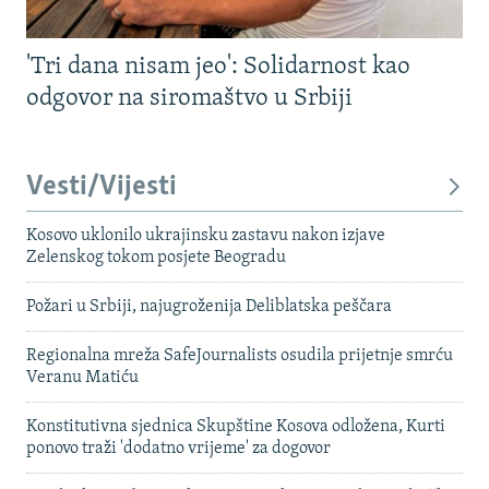
'Tri dana nisam jeo': Solidarnost kao
odgovor na siromaštvo u Srbiji
Vesti/Vijesti
Kosovo uklonilo ukrajinsku zastavu nakon izjave
Zelenskog tokom posjete Beogradu
Požari u Srbiji, najugroženija Deliblatska peščara
Regionalna mreža SafeJournalists osudila prijetnje smrću
Veranu Matiću
Konstitutivna sjednica Skupštine Kosova odložena, Kurti
ponovo traži 'dodatno vrijeme' za dogovor