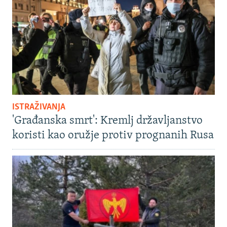
ISTRAŽIVANJA
'Građanska smrt': Kremlj državljanstvo
koristi kao oružje protiv prognanih Rusa