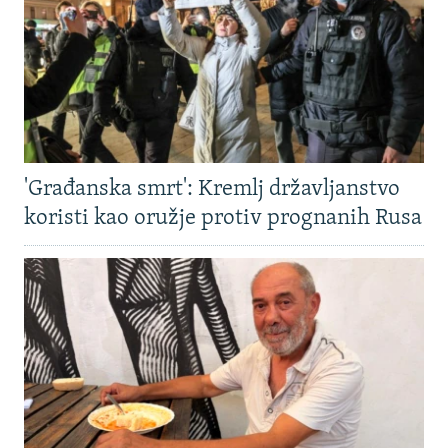
'Građanska smrt': Kremlj državljanstvo
koristi kao oružje protiv prognanih Rusa