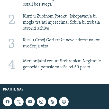
ostali bez svega'
2
Kurti u Zubinom Potoku: Iskopavanja bi
mogla trajati mjesecima, Srbija bi trebala
otvoriti arhive
3
Rusi u Crnoj Gori traže nove adrese nakon
uvođenja viza
4
Memorijalni centar Srebrenica: Negiranje
genocida poraslo za više od 50 posto
PRATITE NAS