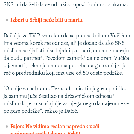
SNS-a i da želi da se udruži sa opozicionim strankama.
Izbori u Srbiji neće biti u martu
Dačić je za TV Prva rekao da sa predsednikom Vučićem
ima veoma korektne odnose, ali je dodao da ako SNS
misli da socijalisti nisu lojalni partneri, onda ne moraju
da budu partneri. Povodom zamerki da ne brani Vučića
u javnosti, rekao je da nema potrebe da ga brani jer je
reč o predsedniku koji ima više od 50 odsto podrške.
"On nije za odbranu. Treba afirmisati njegovu politiku.
Ja sam mu juče čestitao na državničkom odnosu i
mislim da je to značajnije za njega nego da dajem neke
potpise podrške", rekao je Dačić.
Fajon: Ne vidimo realan napredak uoči