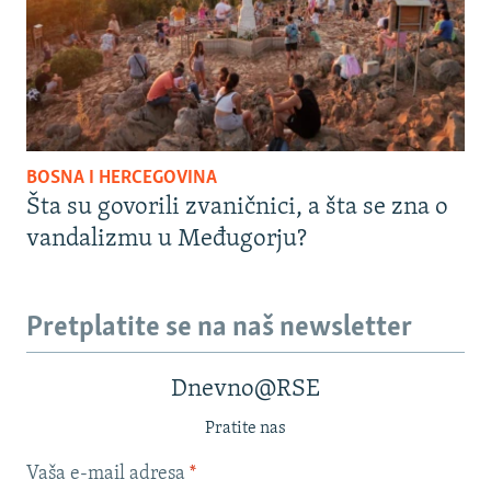
BOSNA I HERCEGOVINA
Šta su govorili zvaničnici, a šta se zna o
vandalizmu u Međugorju?
Pretplatite se na naš newsletter
Dnevno@RSE
Pratite nas
Vaša e-mail adresa
*