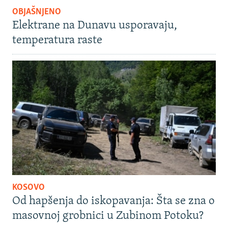
OBJAŠNJENO
Elektrane na Dunavu usporavaju,
temperatura raste
KOSOVO
Od hapšenja do iskopavanja: Šta se zna o
masovnoj grobnici u Zubinom Potoku?