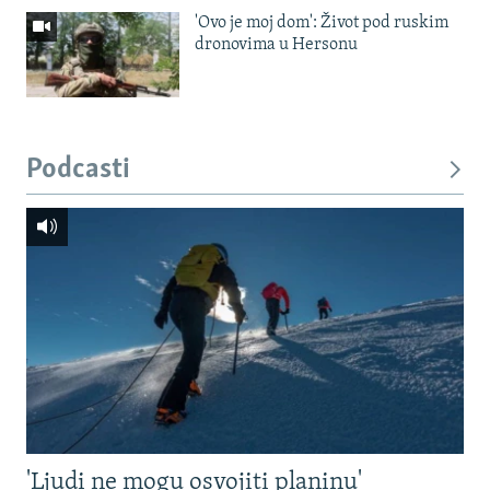
'Ovo je moj dom': Život pod ruskim
dronovima u Hersonu
Podcasti
'Ljudi ne mogu osvojiti planinu'