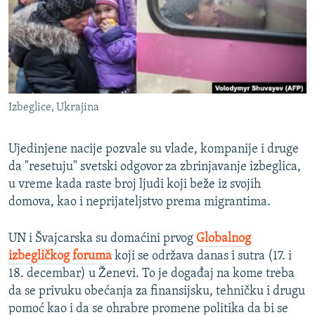
ISPRIČAJ MI
DNEVNO@RSE
SPECIJALI RSE
VIŠE OD NASLOVA
PRATITE NAS
Izbeglice, Ukrajina
GENOCID U SREBRENICI
POPLAVE I KLIZIŠTA U BIH 2024.
Ujedinjene nacije pozvale su vlade, kompanije i druge
TV LIBERTY
da "resetuju" svetski odgovor za zbrinjavanje izbeglica,
Sve RFE/RL stranice
u vreme kada raste broj ljudi koji beže iz svojih
POST SCRIPTUM
domova, kao i neprijateljstvo prema migrantima.
MOJA EVROPA
UN i Švajcarska su domaćini prvog
Globalnog
TRI DECENIJE OD RATA U BIH
izbegličkog foruma
koji se održava danas i sutra (17. i
SVE KARTE DEJTONA
18. decembar) u Ženevi. To je događaj na kome treba
da se privuku obećanja za finansijsku, tehničku i drugu
NASTANAK I RASPAD JUGOSLAVIJE
pomoć kao i da se ohrabre promene politika da bi se