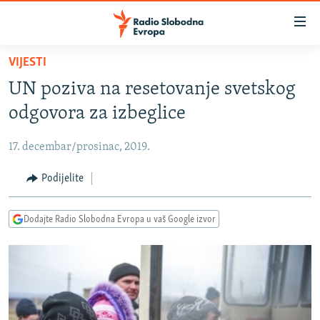
Dostupni
linkovi
Pređite
VIJESTI
na
VIJESTI
UN poziva na resetovanje svetskog
glavni
BOSNA I HERCEGOVINA
sadržaj
odgovora za izbeglice
SRBIJA
Pređite
na
17. decembar/prosinac, 2019.
KOSOVO
glavnu
CRNA GORA
Podijelite
navigaciju
Pređite
VIZUELNO
na
Dodajte Radio Slobodna Evropa u vaš Google izvor
PODCASTI
VIDEO
pretragu
RAT U UKRAJINI
FOTOGALERIJE
KINA NA BALKANU
INFOGRAFIKE
RSE PRIČE IZ SVIJETA