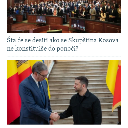
Šta će se desiti ako se Skupština Kosova
ne konstituiše do ponoći?