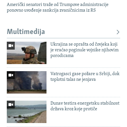
Američki senatori traže od Trumpove administracije
ponovno uvođenje sankcija zvaničnicima iz RS
Multimedija
Ukrajina se oprašta od čovjeka koji
je vraćao poginule vojnike njihovim
porodicama
Vatrogasci gase požare u Srbiji, dok
toplotni talas ne jenjava
Dunav testira energetsku stabilnost
država kroz koje protiče