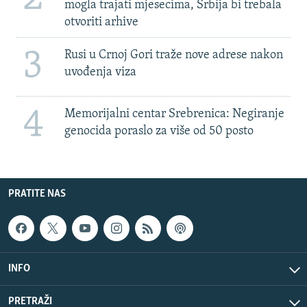
mogla trajati mjesecima, Srbija bi trebala
otvoriti arhive
3
Rusi u Crnoj Gori traže nove adrese nakon
uvođenja viza
4
Memorijalni centar Srebrenica: Negiranje
genocida poraslo za više od 50 posto
PRATITE NAS
INFO
PRETRAŽI