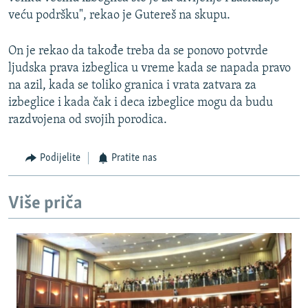
veću podršku", rekao je Gutereš na skupu.
On je rekao da takođe treba da se ponovo potvrde
ljudska prava izbeglica u vreme kada se napada pravo
na azil, kada se toliko granica i vrata zatvara za
izbeglice i kada čak i deca izbeglice mogu da budu
razdvojena od svojih porodica.
Podijelite
Pratite nas
Više priča