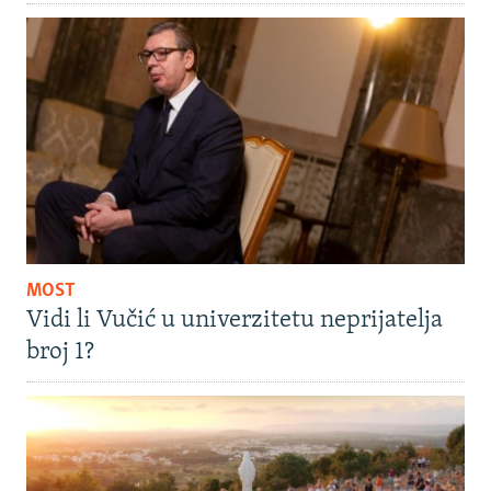
MOST
Vidi li Vučić u univerzitetu neprijatelja
broj 1?