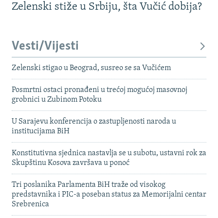
Zelenski stiže u Srbiju, šta Vučić dobija?
Vesti/Vijesti
Zelenski stigao u Beograd, susreo se sa Vučićem
Posmrtni ostaci pronađeni u trećoj mogućoj masovnoj
grobnici u Zubinom Potoku
U Sarajevu konferencija o zastupljenosti naroda u
institucijama BiH
Konstitutivna sjednica nastavlja se u subotu, ustavni rok za
Skupštinu Kosova završava u ponoć
Tri poslanika Parlamenta BiH traže od visokog
predstavnika i PIC-a poseban status za Memorijalni centar
Srebrenica