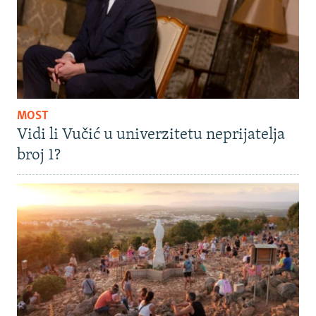
MOST
Vidi li Vučić u univerzitetu neprijatelja
broj 1?