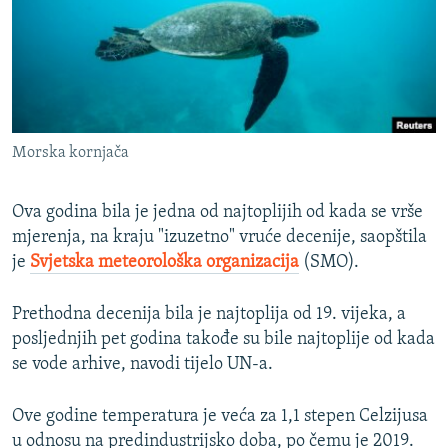
ISPRIČAJ MI
DNEVNO@RSE
SPECIJALI RSE
VIŠE OD NASLOVA
PRATITE NAS
Morska kornjača
GENOCID U SREBRENICI
POPLAVE I KLIZIŠTA U BIH 2024.
Ova godina bila je jedna od najtoplijih od kada se vrše
TV LIBERTY
mjerenja, na kraju "izuzetno" vruće decenije, saopštila
Sve RFE/RL stranice
je
Svjetska meteorološka organizacija
(SMO).
POST SCRIPTUM
MOJA EVROPA
Prethodna decenija bila je najtoplija od 19. vijeka, a
posljednjih pet godina takođe su bile najtoplije od kada
TRI DECENIJE OD RATA U BIH
se vode arhive, navodi tijelo UN-a.
SVE KARTE DEJTONA
NASTANAK I RASPAD JUGOSLAVIJE
Ove godine temperatura je veća za 1,1 stepen Celzijusa
u odnosu na predindustrijsko doba, po čemu je 2019.