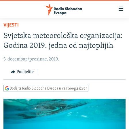
Dostupni
linkovi
Pređite
VIJESTI
na
VIJESTI
Svjetska meteorološka organizacija:
glavni
BOSNA I HERCEGOVINA
sadržaj
Godina 2019. jedna od najtoplijih
SRBIJA
Pređite
na
3. decembar/prosinac, 2019.
KOSOVO
glavnu
CRNA GORA
Podijelite
navigaciju
Pređite
VIZUELNO
na
Dodajte Radio Slobodna Evropa u vaš Google izvor
PODCASTI
VIDEO
pretragu
RAT U UKRAJINI
FOTOGALERIJE
KINA NA BALKANU
INFOGRAFIKE
RSE PRIČE IZ SVIJETA