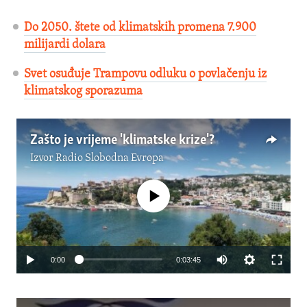
Do 2050. štete od klimatskih promena 7.900
milijardi dolara
Svet osuđuje Trampovu odluku o povlačenju iz
klimatskog sporazuma
Zašto je vrijeme 'klimatske krize'?
Izvor
Radio Slobodna Evropa
No media source currently available
0:00
0:03:45