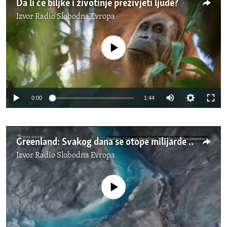
Da li će biljke i životinje preživjeti ljude?
Izvor
Radio Slobodna Evropa
No media source currently available
0:00
1:44
Greenland: Svakog dana se otope milijarde tona leda
Izvor
Radio Slobodna Evropa
No media source currently available