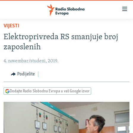
Dostupni
linkovi
Pređite
VIJESTI
na
VIJESTI
Elektroprivreda RS smanjuje broj
glavni
BOSNA I HERCEGOVINA
sadržaj
zaposlenih
SRBIJA
Pređite
na
4. novembar/studeni, 2019.
KOSOVO
glavnu
CRNA GORA
Podijelite
navigaciju
Pređite
VIZUELNO
na
Dodajte Radio Slobodna Evropa u vaš Google izvor
PODCASTI
VIDEO
pretragu
RAT U UKRAJINI
FOTOGALERIJE
KINA NA BALKANU
INFOGRAFIKE
RSE PRIČE IZ SVIJETA