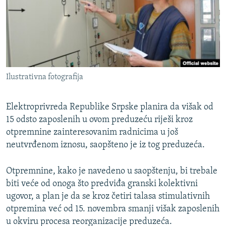
ISPRIČAJ MI
DNEVNO@RSE
SPECIJALI RSE
VIŠE OD NASLOVA
PRATITE NAS
Ilustrativna fotografija
GENOCID U SREBRENICI
POPLAVE I KLIZIŠTA U BIH 2024.
Elektroprivreda Republike Srpske planira da višak od
TV LIBERTY
15 odsto zaposlenih u ovom preduzeću riješi kroz
Sve RFE/RL stranice
otpremnine zainteresovanim radnicima u još
POST SCRIPTUM
neutvrđenom iznosu, saopšteno je iz tog preduzeća.
MOJA EVROPA
Otpremnine, kako je navedeno u saopštenju, bi trebale
TRI DECENIJE OD RATA U BIH
biti veće od onoga što predviđa granski kolektivni
SVE KARTE DEJTONA
ugovor, a plan je da se kroz četiri talasa stimulativnih
otpremina već od 15. novembra smanji višak zaposlenih
NASTANAK I RASPAD JUGOSLAVIJE
u okviru procesa reorganizacije preduzeća.