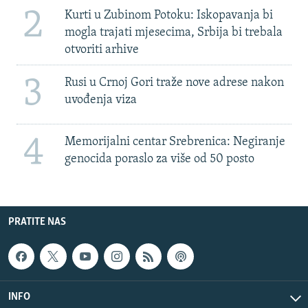
2
Kurti u Zubinom Potoku: Iskopavanja bi
mogla trajati mjesecima, Srbija bi trebala
otvoriti arhive
3
Rusi u Crnoj Gori traže nove adrese nakon
uvođenja viza
4
Memorijalni centar Srebrenica: Negiranje
genocida poraslo za više od 50 posto
PRATITE NAS
INFO