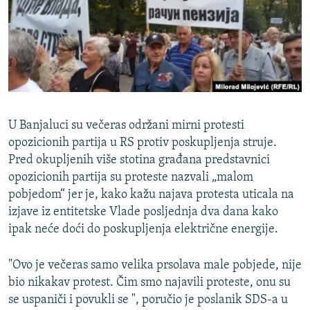
ISPRIČAJ MI
DNEVNO@RSE
SPECIJALI RSE
VIŠE OD NASLOVA
PRATITE NAS
GENOCID U SREBRENICI
U Banjaluci su večeras održani mirni protesti
POPLAVE I KLIZIŠTA U BIH 2024.
opozicionih partija u RS protiv poskupljenja struje.
Pred okupljenih više stotina građana predstavnici
TV LIBERTY
Sve RFE/RL stranice
opozicionih partija su proteste nazvali „malom
POST SCRIPTUM
pobjedom“ jer je, kako kažu najava protesta uticala na
izjave iz entitetske Vlade posljednja dva dana kako
MOJA EVROPA
ipak neće doći do poskupljenja električne energije.
TRI DECENIJE OD RATA U BIH
SVE KARTE DEJTONA
"Ovo je večeras samo velika prsolava male pobjede, nije
bio nikakav protest. Čim smo najavili proteste, onu su
NASTANAK I RASPAD JUGOSLAVIJE
se uspaniči i povukli se ", poručio je poslanik SDS-a u