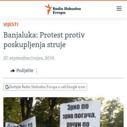
Dostupni
linkovi
Pređite
VIJESTI
na
VIJESTI
Banjaluka: Protest protiv
glavni
BOSNA I HERCEGOVINA
sadržaj
poskupljenja struje
SRBIJA
Pređite
na
27. septembar/rujan, 2019.
KOSOVO
glavnu
CRNA GORA
Podijelite
navigaciju
Pređite
VIZUELNO
na
Dodajte Radio Slobodna Evropa u vaš Google izvor
PODCASTI
VIDEO
pretragu
RAT U UKRAJINI
FOTOGALERIJE
KINA NA BALKANU
INFOGRAFIKE
RSE PRIČE IZ SVIJETA