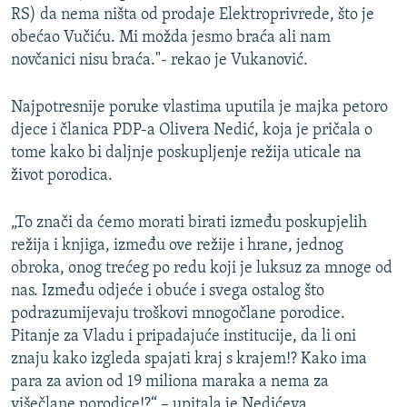
RS) da nema ništa od prodaje Elektroprivrede, što je
obećao Vučiću. Mi možda jesmo braća ali nam
novčanici nisu braća."- rekao je Vukanović.
Najpotresnije poruke vlastima uputila je majka petoro
djece i članica PDP-a Olivera Nedić, koja je pričala o
tome kako bi daljnje poskupljenje režija uticale na
život porodica.
„To znači da ćemo morati birati između poskupjelih
režija i knjiga, između ove režije i hrane, jednog
obroka, onog trećeg po redu koji je luksuz za mnoge od
nas. Između odjeće i obuće i svega ostalog što
podrazumijevaju troškovi mnogočlane porodice.
Pitanje za Vladu i pripadajuće institucije, da li oni
znaju kako izgleda spajati kraj s krajem!? Kako ima
para za avion od 19 miliona maraka a nema za
višečlane porodice!?“ – upitala je Nedićeva.