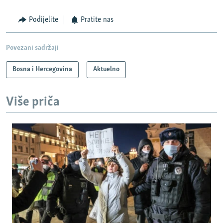
Podijelite
Pratite nas
Povezani sadržaji
Bosna i Hercegovina
Aktuelno
Više priča