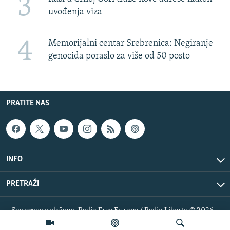
3
uvođenja viza
4
Memorijalni centar Srebrenica: Negiranje
genocida poraslo za više od 50 posto
PRATITE NAS
INFO
PRETRAŽI
Sva prava zadržana. Radio Free Europe / Radio Liberty © 2026
RFE/RL, Inc.