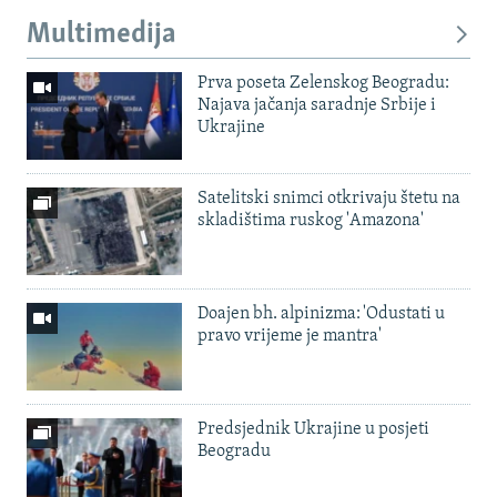
Multimedija
Prva poseta Zelenskog Beogradu:
Najava jačanja saradnje Srbije i
Ukrajine
Satelitski snimci otkrivaju štetu na
skladištima ruskog 'Amazona'
Doajen bh. alpinizma: 'Odustati u
pravo vrijeme je mantra'
Predsjednik Ukrajine u posjeti
Beogradu