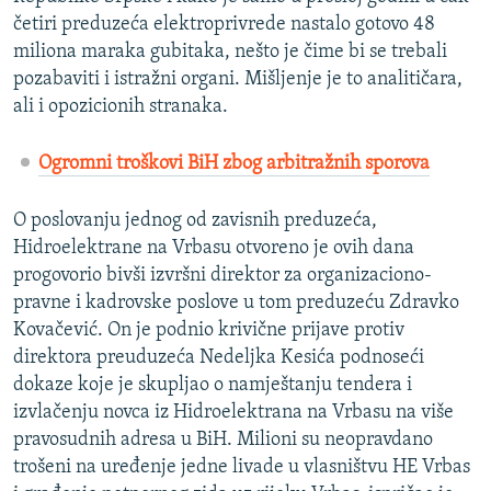
četiri preduzeća elektroprivrede nastalo gotovo 48
miliona maraka gubitaka, nešto je čime bi se trebali
pozabaviti i istražni organi. Mišljenje je to analitičara,
ali i opozicionih stranaka.
Ogromni troškovi BiH zbog arbitražnih sporova
O poslovanju jednog od zavisnih preduzeća,
Hidroelektrane na Vrbasu otvoreno je ovih dana
progovorio bivši izvršni direktor za organizaciono-
pravne i kadrovske poslove u tom preduzeću Zdravko
Kovačević. On je podnio krivične prijave protiv
direktora preuduzeća Nedeljka Kesića podnoseći
dokaze koje je skupljao o namještanju tendera i
izvlačenju novca iz Hidroelektrana na Vrbasu na više
pravosudnih adresa u BiH. Milioni su neopravdano
trošeni na uređenje jedne livade u vlasništvu HE Vrbas