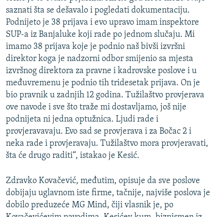
saznati šta se dešavalo i pogledati dokumentaciju.
Podnijeto je 38 prijava i evo upravo imam inspektore
SUP-a iz Banjaluke koji rade po jednom slučaju. Mi
imamo 38 prijava koje je podnio naš bivši izvršni
direktor koga je nadzorni odbor smijenio sa mjesta
izvršnog direktora za pravne i kadrovske poslove i u
međuvremenu je podnio tih tridesetak prijava. On je
bio pravnik u zadnjih 12 godina. Tužilaštvo provjerava
ove navode i sve što traže mi dostavljamo, još nije
podnijeta ni jedna optužnica. Ljudi rade i
provjeravavaju. Evo sad se provjerava i za Bočac 2 i
neka rade i provjeravaju. Tužilaštvo mora provjeravati,
šta će drugo raditi“, istakao je Kesić.
Zdravko Kovačević, međutim, opisuje da sve poslove
dobijaju uglavnom iste firme, tačnije, najviše poslova je
dobilo preduzeće MG Mind, čiji vlasnik je, po