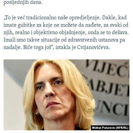
posljednjih dana.
„To je već tradicionalno naše opredjeljenje. Dakle, kad
imate gubitke za koje ne možete da nađete, za svaki od
njih, realno i objektivno objašnjenje, onda se to dešava.
Imali smo takve situacije od zdravstvenih ustanova pa
nadalje. Biće toga još“, istakla je Cvijanovićeva.