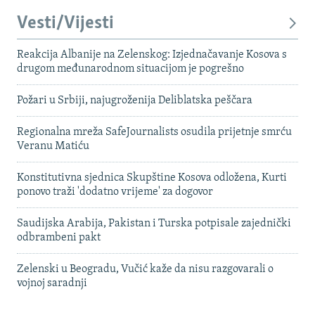
Vesti/Vijesti
Reakcija Albanije na Zelenskog: Izjednačavanje Kosova s ​​
drugom međunarodnom situacijom je pogrešno
Požari u Srbiji, najugroženija Deliblatska peščara
Regionalna mreža SafeJournalists osudila prijetnje smrću
Veranu Matiću
Konstitutivna sjednica Skupštine Kosova odložena, Kurti
ponovo traži 'dodatno vrijeme' za dogovor
Saudijska Arabija, Pakistan i Turska potpisale zajednički
odbrambeni pakt
Zelenski u Beogradu, Vučić kaže da nisu razgovarali o
vojnoj saradnji