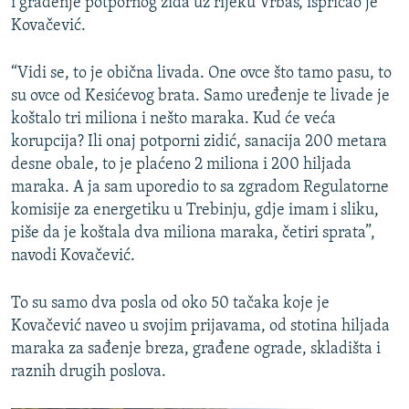
i građenje potpornog zida uz rijeku Vrbas, ispričao je
Kovačević.
“Vidi se, to je obična livada. One ovce što tamo pasu, to
su ovce od Kesićevog brata. Samo uređenje te livade je
koštalo tri miliona i nešto maraka. Kud će veća
korupcija? Ili onaj potporni zidić, sanacija 200 metara
desne obale, to je plaćeno 2 miliona i 200 hiljada
maraka. A ja sam uporedio to sa zgradom Regulatorne
komisije za energetiku u Trebinju, gdje imam i sliku,
piše da je koštala dva miliona maraka, četiri sprata”,
navodi Kovačević.
To su samo dva posla od oko 50 tačaka koje je
Kovačević naveo u svojim prijavama, od stotina hiljada
maraka za sađenje breza, građene ograde, skladišta i
raznih drugih poslova.