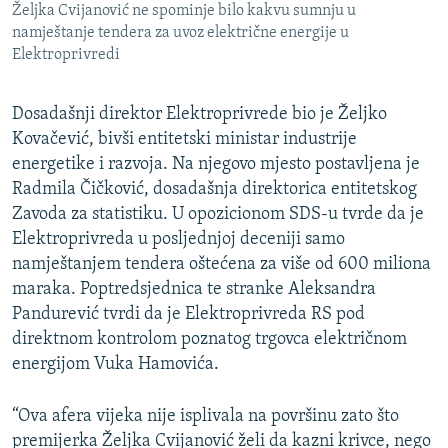
Željka Cvijanović ne spominje bilo kakvu sumnju u
namještanje tendera za uvoz električne energije u
Elektroprivredi
Dosadašnji direktor Elektroprivrede bio je Željko
Kovačević, bivši entitetski ministar industrije
energetike i razvoja. Na njegovo mjesto postavljena je
Radmila Čičković, dosadašnja direktorica entitetskog
Zavoda za statistiku. U opozicionom SDS-u tvrde da je
Elektroprivreda u posljednjoj deceniji samo
namještanjem tendera oštećena za više od 600 miliona
maraka. Poptredsjednica te stranke Aleksandra
Pandurević tvrdi da je Elektroprivreda RS pod
direktnom kontrolom poznatog trgovca električnom
energijom Vuka Hamovića.
“Ova afera vijeka nije isplivala na površinu zato što
premijerka Željka Cvijanović želi da kazni krivce, nego