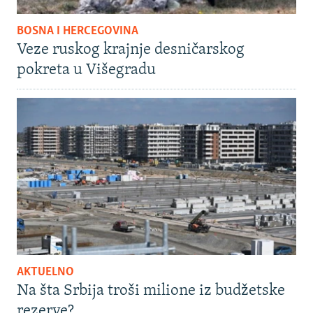
BOSNA I HERCEGOVINA
Veze ruskog krajnje desničarskog
pokreta u Višegradu
AKTUELNO
Na šta Srbija troši milione iz budžetske
rezerve?