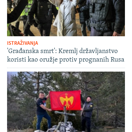
ISTRAŽIVANJA
'Građanska smrt': Kremlj državljanstvo
koristi kao oružje protiv prognanih Rusa