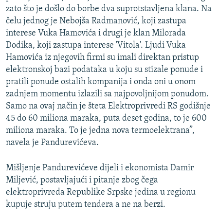
zato što je došlo do borbe dva suprotstavljena klana. Na
čelu jednog je Nebojša Radmanović, koji zastupa
interese Vuka Hamovića i drugi je klan Milorada
Dodika, koji zastupa interese 'Vitola'. Ljudi Vuka
Hamovića iz njegovih firmi su imali direktan pristup
elektronskoj bazi podataka u koju su stizale ponude i
pratili ponude ostalih kompanija i onda oni u onom
zadnjem momentu izlazili sa najpovoljnijom ponudom.
Samo na ovaj način je šteta Elektroprivredi RS godišnje
45 do 60 miliona maraka, puta deset godina, to je 600
miliona maraka. To je jedna nova termoelektrana”,
navela je Pandurevićeva.
Mišljenje Pandurevićeve dijeli i ekonomista Damir
Miljević, postavljajući i pitanje zbog čega
elektroprivreda Republike Srpske jedina u regionu
kupuje struju putem tendera a ne na berzi.