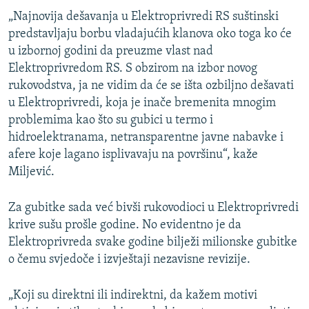
„Najnovija dešavanja u Elektroprivredi RS suštinski
predstavljaju borbu vladajućih klanova oko toga ko će
u izbornoj godini da preuzme vlast nad
Elektroprivredom RS. S obzirom na izbor novog
rukovodstva, ja ne vidim da će se išta ozbiljno dešavati
u Elektroprivredi, koja je inače bremenita mnogim
problemima kao što su gubici u termo i
hidroelektranama, netransparentne javne nabavke i
afere koje lagano isplivavaju na površinu“, kaže
Miljević.
Za gubitke sada već bivši rukovodioci u Elektroprivredi
krive sušu prošle godine. No evidentno je da
Elektroprivreda svake godine bilježi milionske gubitke
o čemu svjedoče i izvještaji nezavisne revizije.
„Koji su direktni ili indirektni, da kažem motivi