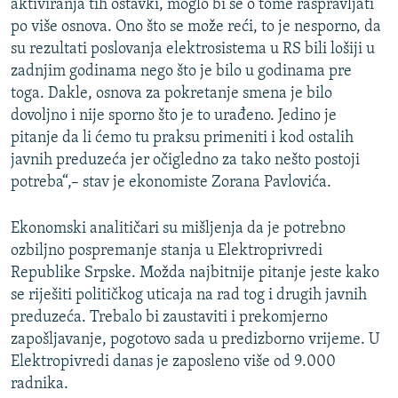
aktiviranja tih ostavki, moglo bi se o tome raspravljati
po više osnova. Ono što se može reći, to je nesporno, da
su rezultati poslovanja elektrosistema u RS bili lošiji u
zadnjim godinama nego što je bilo u godinama pre
toga. Dakle, osnova za pokretanje smena je bilo
dovoljno i nije sporno što je to urađeno. Jedino je
pitanje da li ćemo tu praksu primeniti i kod ostalih
javnih preduzeća jer očigledno za tako nešto postoji
potreba“,– stav je ekonomiste Zorana Pavlovića.
Ekonomski analitičari su mišljenja da je potrebno
ozbiljno pospremanje stanja u Elektroprivredi
Republike Srpske. Možda najbitnije pitanje jeste kako
se riješiti političkog uticaja na rad tog i drugih javnih
preduzeća. Trebalo bi zaustaviti i prekomjerno
zapošljavanje, pogotovo sada u predizborno vrijeme. U
Elektropivredi danas je zaposleno više od 9.000
radnika.