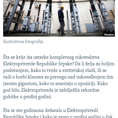
ISPRIČAJ MI
DNEVNO@RSE
SPECIJALI RSE
VIŠE OD NASLOVA
PRATITE NAS
Ilustrativna fotografija
GENOCID U SREBRENICI
POPLAVE I KLIZIŠTA U BIH 2024.
Šta se krije iza ostavke kompletnog rukovodstva
TV LIBERTY
Sve RFE/RL stranice
Elektroprivrede Republike Srpske? Da li želja za boljim
poslovanjem, kako to tvrde u entitetskoj vladi, ili se
POST SCRIPTUM
radi o borbi klanova za prevagu nad rukovođenjem tim
MOJA EVROPA
javnim gigantom, kako to smatraju u opoziciji. Kako
god bilo, Elektroprivreda je zabilježila rekordne
TRI DECENIJE OD RATA U BIH
gubitke u prošloj godini.
SVE KARTE DEJTONA
NASTANAK I RASPAD JUGOSLAVIJE
Šta se sve godinama dešavalo u Elektroprivredi
Republike Srpske i kako je samo u prošloj godini u čak