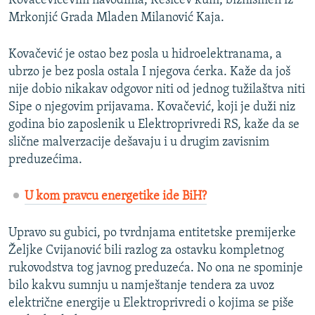
Kovačevićevim navodima, Kesićev kum, biznismen iz
Mrkonjić Grada Mladen Milanović Kaja.
Kovačević je ostao bez posla u hidroelektranama, a
ubrzo je bez posla ostala I njegova ćerka. Kaže da još
nije dobio nikakav odgovor niti od jednog tužilaštva niti
Sipe o njegovim prijavama. Kovačević, koji je duži niz
godina bio zaposlenik u Elektroprivredi RS, kaže da se
slične malverzacije dešavaju i u drugim zavisnim
preduzećima.
U kom pravcu energetike ide BiH?
Upravo su gubici, po tvrdnjama entitetske premijerke
Željke Cvijanović bili razlog za ostavku kompletnog
rukovodstva tog javnog preduzeća. No ona ne spominje
bilo kakvu sumnju u namještanje tendera za uvoz
električne energije u Elektroprivredi o kojima se piše