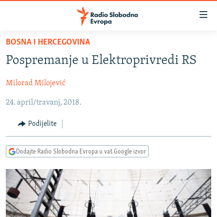
Dostupni
linkovi
Pređite
BOSNA I HERCEGOVINA
na
VIJESTI
Pospremanje u Elektroprivredi RS
glavni
BOSNA I HERCEGOVINA
sadržaj
Milorad Milojević
SRBIJA
Pređite
na
24. april/travanj, 2018.
KOSOVO
glavnu
CRNA GORA
navigaciju
Podijelite
Pređite
VIZUELNO
na
Dodajte Radio Slobodna Evropa u vaš Google izvor
PODCASTI
VIDEO
pretragu
RAT U UKRAJINI
FOTOGALERIJE
KINA NA BALKANU
INFOGRAFIKE
RSE PRIČE IZ SVIJETA