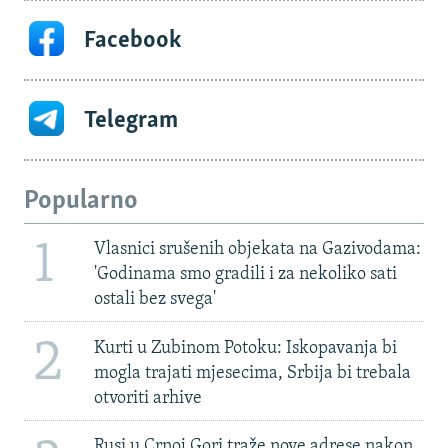
Facebook
Telegram
Popularno
1
Vlasnici srušenih objekata na Gazivodama:
'Godinama smo gradili i za nekoliko sati
ostali bez svega'
2
Kurti u Zubinom Potoku: Iskopavanja bi
mogla trajati mjesecima, Srbija bi trebala
otvoriti arhive
Rusi u Crnoj Gori traže nove adrese nakon