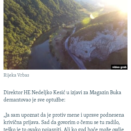
Rijeka Vrbas
Direktor HE Nedeljko Kesić u izjavi za Magazin Buka
demantovao je sve optužbe:
„Ja sam upoznat da je protiv mene i uprave podnesena
krivična prijava. Sad da govorim o čemu se tu radilo,
teško je to ovako pojasniti. Ali ko god hoće može ovdje