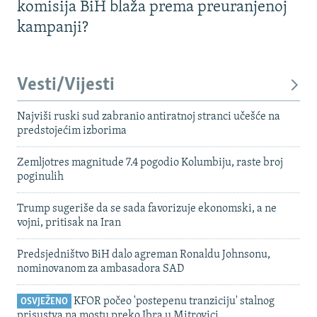
komisija BiH blaža prema preuranjenoj
kampanji?
Vesti/Vijesti
Najviši ruski sud zabranio antiratnoj stranci učešće na
predstojećim izborima
Zemljotres magnitude 7.4 pogodio Kolumbiju, raste broj
poginulih
Trump sugeriše da se sada favorizuje ekonomski, a ne
vojni, pritisak na Iran
Predsjedništvo BiH dalo agreman Ronaldu Johnsonu,
nominovanom za ambasadora SAD
KFOR počeo 'postepenu tranziciju' stalnog
OSVJEŽENO
prisustva na mostu preko Ibra u Mitrovici