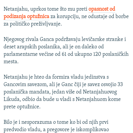
Netanjahu, uprkos tome što mu preti
opasnost od
podizanja optužnica
za korupciju, ne odustaje od borbe
za političko preživljvanje.
Njegovog rivala Ganca podržavaju levičarske stranke i
deset arapskih poslanika, ali je on daleko od
parlamentarne većine od 61 od ukupno 120 poslaničkih
mesta.
Netanjahu je hteo da formira vladu jedinstva s
Gancovim savezom, ali je Ganc čiji je savez osvojio 33
poslanička mandata, jedan više od Netanjahuovog
Likuda, odbio da bude u vladi s Netanjahuom kome
prete optužnice.
Bilo je i nesporazuma o tome ko bi od njih prvi
predvodio vladu, a pregovore je iskomplikovao