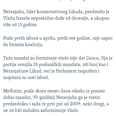
Netanjahu, lider konzervativnog Likuda, predvodio je
Vladu Izraela neprekidno duže od decenije, a ukupno
više od 13 godina.
Posle prvih izbora u aprilu, prvih ove godine, nije uspeo
da formira koaliciju.
Tada mandat za formiranje vlade nije dat Gancu, čija je
partija osvojila 35 poslaničkih mandata, isti broj kao i
Netanjahuov Likud, već je Parlament raspušten i
raspisani su novi izbori.
Međutim, posle skoro mesec dana otkako je ponovo
dobio mandat, 70-godišnji Netanjahu ga je vratio
predsedniku i sada će prvi put od 2009. neko drugi, a
ne on biti zadužen zaformiranje vlade.