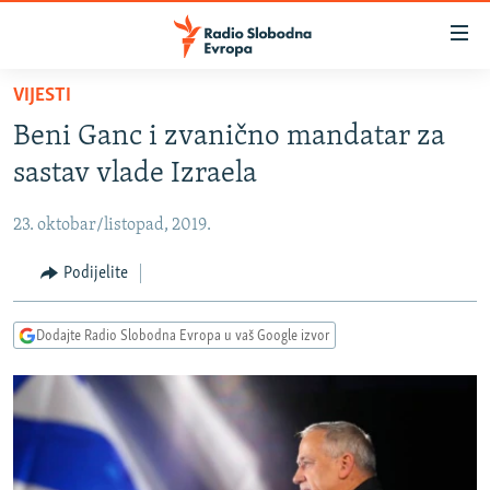
Dostupni
linkovi
Pređite
VIJESTI
na
VIJESTI
Beni Ganc i zvanično mandatar za
glavni
BOSNA I HERCEGOVINA
sadržaj
sastav vlade Izraela
SRBIJA
Pređite
na
23. oktobar/listopad, 2019.
KOSOVO
glavnu
CRNA GORA
Podijelite
navigaciju
Pređite
VIZUELNO
na
Dodajte Radio Slobodna Evropa u vaš Google izvor
PODCASTI
VIDEO
pretragu
RAT U UKRAJINI
FOTOGALERIJE
KINA NA BALKANU
INFOGRAFIKE
RSE PRIČE IZ SVIJETA