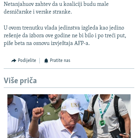
Netanjahuov zahtev da u koaliciji budu male
desničarske i verske stranke.
U ovom trenutku vlada jedinstva izgleda kao jedino
rešenje da izbora ove godine ne bi bilo i po treći put,
piše beta na osnovu izvještaja AFP-a.
Podijelite
Pratite nas
Više priča