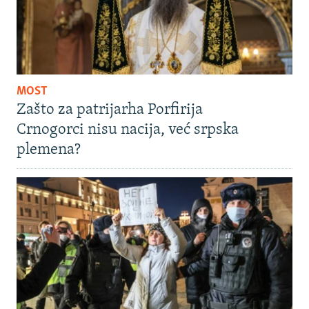
MOST
Zašto za patrijarha Porfirija
Crnogorci nisu nacija, već srpska
plemena?