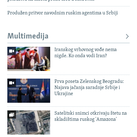
Produžen pritvor navodnim ruskim agentima u Srbiji
Multimedija
Iranskog vrhovnog vođe nema
nigde. Ko onda vodi Iran?
Prva poseta Zelenskog Beogradu:
Najava jačanja saradnje Srbije i
Ukrajine
Satelitski snimci otkrivaju štetu na
skladištima ruskog 'Amazona'