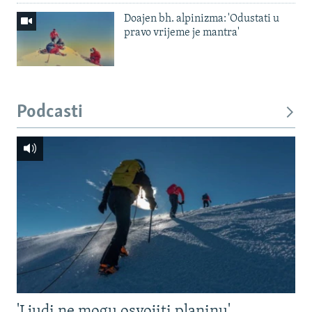
Doajen bh. alpinizma: 'Odustati u
pravo vrijeme je mantra'
Podcasti
'Ljudi ne mogu osvojiti planinu'