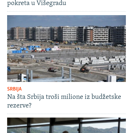
pokreta u Višegradu
SRBIJA
Na šta Srbija troši milione iz budžetske
rezerve?