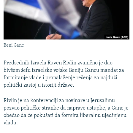
ISPRIČAJ MI
DNEVNO@RSE
SPECIJALI RSE
VIŠE OD NASLOVA
PRATITE NAS
Beni Ganc
GENOCID U SREBRENICI
POPLAVE I KLIZIŠTA U BIH 2024.
Predsednik Izraela Ruven Rivlin zvanično je dao
TV LIBERTY
bivšem šefu izraelske vojske Beniju Gancu mandat za
Sve RFE/RL stranice
formiranje vlade i pronalaženje rešenja za najduži
POST SCRIPTUM
politički zastoj u istoriji države.
MOJA EVROPA
Rivlin je na konferenciji za novinare u Jerusalimu
TRI DECENIJE OD RATA U BIH
pozvao političke stranke da naprave ustupke, a Ganc je
SVE KARTE DEJTONA
obećao da će pokušati da formira liberalnu ujedinjenu
vladu.
NASTANAK I RASPAD JUGOSLAVIJE