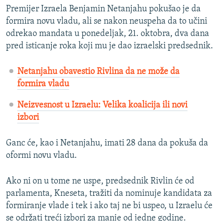
Premijer Izraela Benjamin Netanjahu pokušao je da
formira novu vladu, ali se nakon neuspeha da to učini
odrekao mandata u ponedeljak, 21. oktobra, dva dana
pred isticanje roka koji mu je dao izraelski predsednik.
Netanjahu obavestio Rivlina da ne može da
formira vladu
Neizvesnost u Izraelu: Velika koalicija ili novi
izbori
Ganc će, kao i Netanjahu, imati 28 dana da pokuša da
oformi novu vladu.
Ako ni on u tome ne uspe, predsednik Rivlin će od
parlamenta, Kneseta, tražiti da nominuje kandidata za
formiranje vlade i tek i ako taj ne bi uspeo, u Izraelu će
se održati treći izbori za manje od jedne godine.