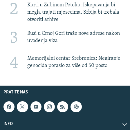
2
Kurti u Zubinom Potoku: Iskopavanja bi
mogla trajati mjesecima, Srbija bi trebala
otvoriti arhive
3
Rusi u Crnoj Gori traže nove adrese nakon
uvođenja viza
4
Memorijalni centar Srebrenica: Negiranje
genocida poraslo za više od 50 posto
PRATITE NAS
INFO