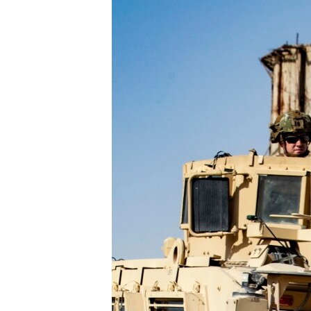
ISPRIČAJ MI
DNEVNO@RSE
SPECIJALI RSE
VIŠE OD NASLOVA
GENOCID U SREBRENICI
POPLAVE I KLIZIŠTA U BIH 2024.
TV LIBERTY
POST SCRIPTUM
MOJA EVROPA
TRI DECENIJE OD RATA U BIH
SVE KARTE DEJTONA
NASTANAK I RASPAD JUGOSLAVIJE