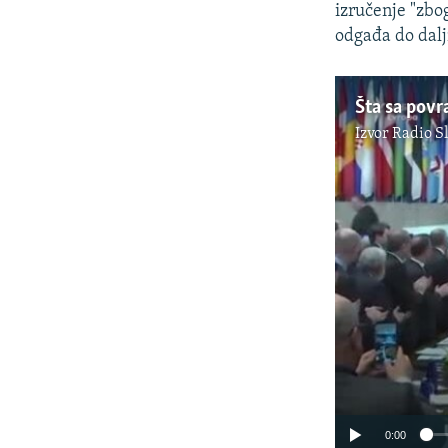
izručenje "zbog
odgađa do dalj
Šta sa povr
Izvor
Radio S
0:00