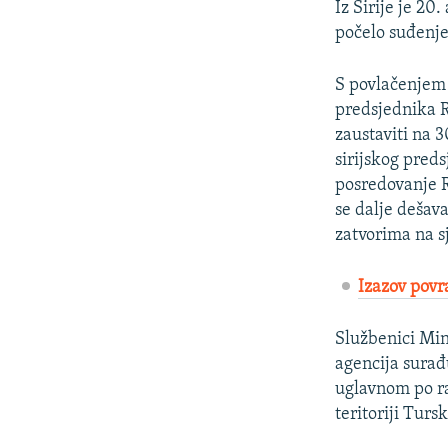
Iz Sirije je 20
počelo suđenj
S povlačenjem 
predsjednika R
zaustaviti na 
sirijskog pred
posredovanje R
se dalje dešav
zatvorima na sj
Izazov povra
Službenici Mini
agencija surađu
uglavnom po ra
teritoriji Tursk