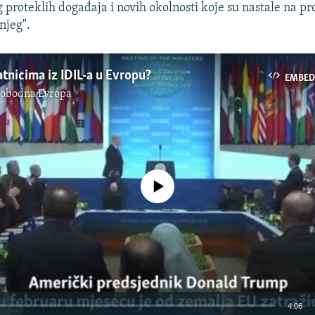
 proteklih događaja i novih okolnosti koje su nastale na pro
njeg".
atnicima iz IDIL-a u Evropu?
EMBED
lobodna Evropa
No media source currently available
4:06