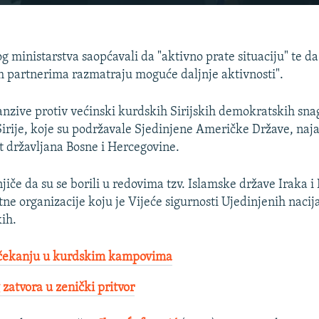
EMBED
og ministarstva saopćavali da "aktivno prate situaciju" te da
partnerima razmatraju moguće daljnje aktivnosti".
fanzive protiv većinski kurdskih Sirijskih demokratskih sn
Sirije, koje su podržavale Sjedinjene Američke Države, naja
t državljana Bosne i Hercegovine.
jiče da su se borili u redovima tzv. Islamske države Iraka i
tne organizacije koju je Vijeće sigurnosti Ujedinjenih nacija
kih.
 čekanju u kurdskim kampovima
 zatvora u zenički pritvor