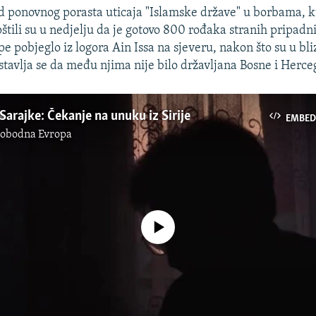
d ponovnog porasta uticaja "Islamske države" u borbama, 
pštili su u nedjelju da je gotovo 800 rođaka stranih pripadn
e pobjeglo iz logora Ain Issa na sjeveru, nakon što su u bli
stavlja se da među njima nije bilo državljana Bosne i Herce
Sarajke: Čekanje na unuku iz Sirije
EMBED
lobodna Evropa
No media source currently available