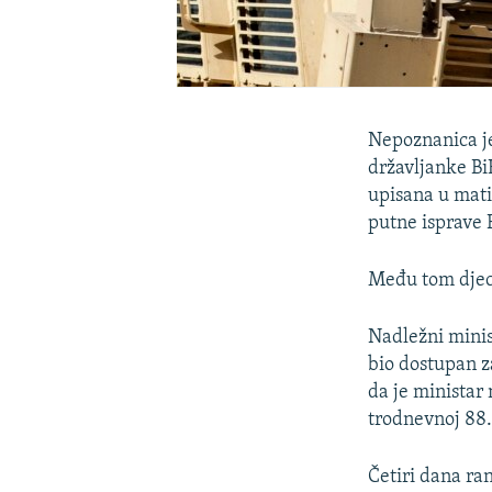
Nepoznanica je
državljanke BiH
upisana u matič
putne isprave 
Među tom djecom
Nadležni minis
bio dostupan z
da je ministar
trodnevnoj 88.
Četiri dana ran