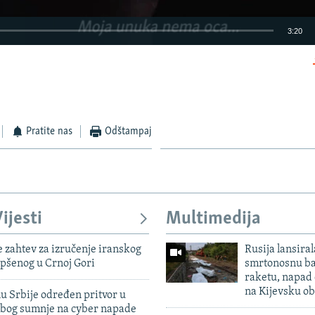
3:20
EMBED
Pratite nas
Odštampaj
ijesti
Multimedija
 zahtev za izručenje iranskog
Rusija lansiral
pšenog u Crnoj Gori
smrtonosnu ba
raketu, napad
na Kijevsku ob
u Srbije određen pritvor u
zbog sumnje na cyber napade