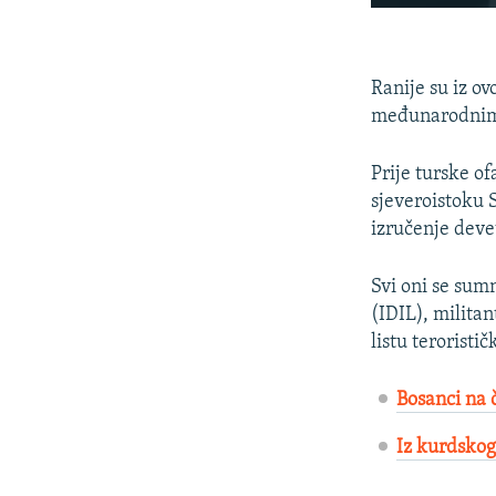
Ranije su iz ov
međunarodnim 
Prije turske o
sjeveroistoku 
izručenje deve
Svi oni se sumn
(IDIL), militan
listu teroristič
Bosanci na
Iz kurdskog