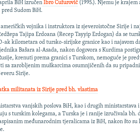
. aprila BiH izručen
Ibro Ćufurović
(1995.). Njemu je krajem 
e pred Sudom BiH.
američkih vojnika i instruktora iz sjeveroistočne Sirije i n
edžepa Tajipa Erdoana (Recep Tayyip Erdogan) da se turs
30-ak kilometara od tursko-sirijske granice kao i najavom d
sjednika Bašara al-Asada, nakon dogovora s Kurdima postig
usije, krenuti prema granici s Turskom, nemoguće je predv
ati sa zarobljenim muškarcima osumnjičenih da su pripadni
everu Sirije.
tka militanata iz Sirije pred bh. vlastima
starstva vanjskih poslova BiH, kao i drugih ministarstava i 
ju s turskim kolegama, a Turska je i ranije izručivala bh. 
spisanim međunarodnim tjeralicama iz BiH, nakon što su l
e.