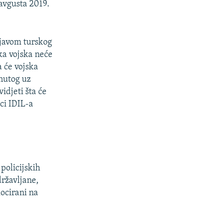
avgusta 2019.
ajavom turskog
ka vojska neće
a će vojska
nutog uz
idjeti šta će
ci IDIL-a
policijskih
državljane,
ocirani na