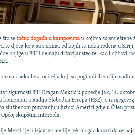
 što se
točno događa u kampovima
u kojima su smještene 
, te djeca koja su s njima, od kojih su neka rođena u Siriji
ne knjige u BiH i nemaju državljanstvo te, kao i njihovi ro
BiH.
 su i neka bez roditelja koji su poginuli ili za čiju sudbin
tar sigurnosti BiH Dragan Mektić u ponedjeljak, 14. oktobr
a komentar, a Radiju Slobodna Evropa (RSE) je iz njegovo
 na službenom putovanju u Južnoj Americi gdje u Čileu pris
 Općoj skupštini Interpola.
ije Mektić je u izjavi za medije tek mogao kazati da se naj