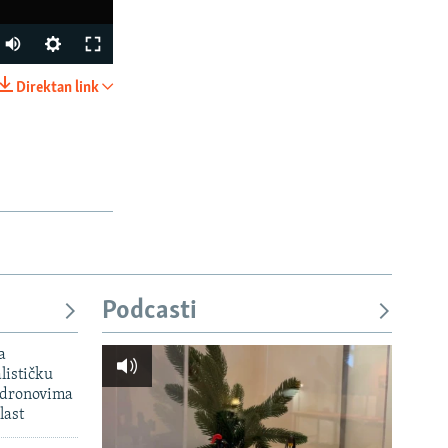
Direktan link
PODIJELI
px
širina
Podcasti
a
lističku
 dronovima
last