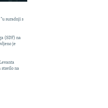
PODIJELI
 "u suradnji s
aga (SDF) na
vljeno je
px
širina
 Levanta
 stavilo na