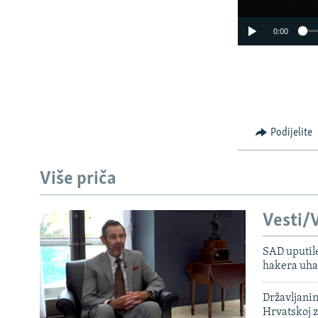
0:00
Podijelite
Više priča
Vesti/V
SAD uputile
hakera uha
Državljanin
Hrvatskoj 