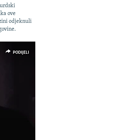
kurdski
ika ove
zini odjeknuli
govine.
PODIJELI