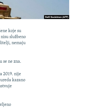
žene koje su
, nisu službeno
ditelji, nemaju
u se ne zna.
a 2019. nije
g ureda kazano
ustvuje
avljeno