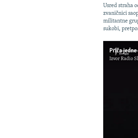
Usred straha o
zvaničnici sao
militantne grup
sukobi, pretpo
Priča jedne 
Izvor
Radio S