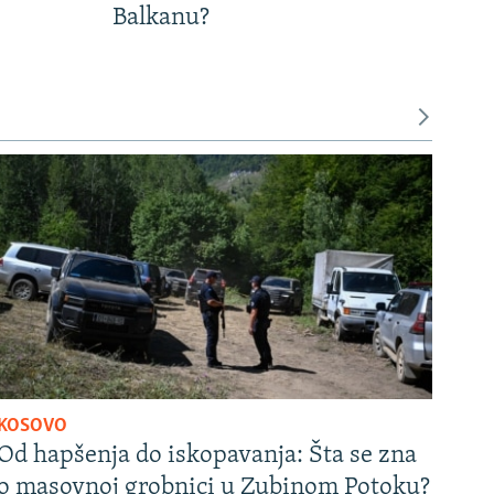
Balkanu?
KOSOVO
Od hapšenja do iskopavanja: Šta se zna
o masovnoj grobnici u Zubinom Potoku?