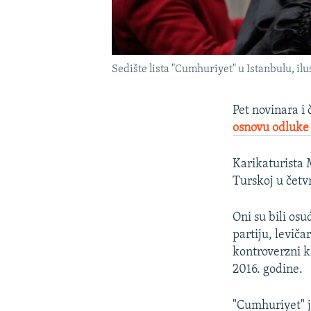
Sedište lista "Cumhuriyet" u Istanbulu, ilu
Pet novinara i 
osnovu odluke
Karikaturista M
Turskoj u četv
Oni su bili os
partiju, levič
kontroverzni k
2016. godine.
"Cumhuriyet" je