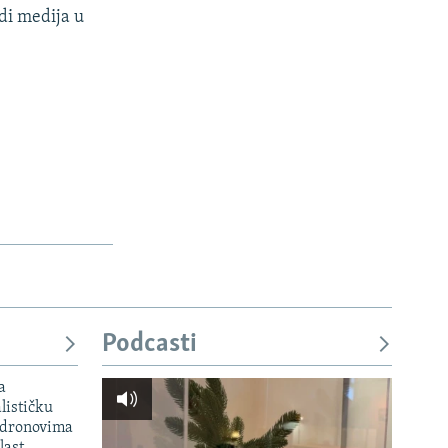
di medija u
Podcasti
a
lističku
 dronovima