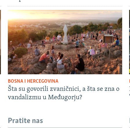
BOSNA I HERCEGOVINA
Šta su govorili zvaničnici, a šta se zna o
vandalizmu u Međugorju?
Pratite nas