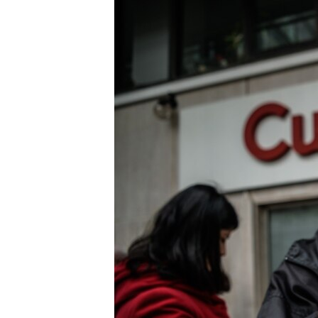
ISPRIČAJ MI
DNEVNO@RSE
SPECIJALI RSE
VIŠE OD NASLOVA
GENOCID U SREBRENICI
POPLAVE I KLIZIŠTA U BIH 2024.
TV LIBERTY
POST SCRIPTUM
MOJA EVROPA
TRI DECENIJE OD RATA U BIH
SVE KARTE DEJTONA
NASTANAK I RASPAD JUGOSLAVIJE