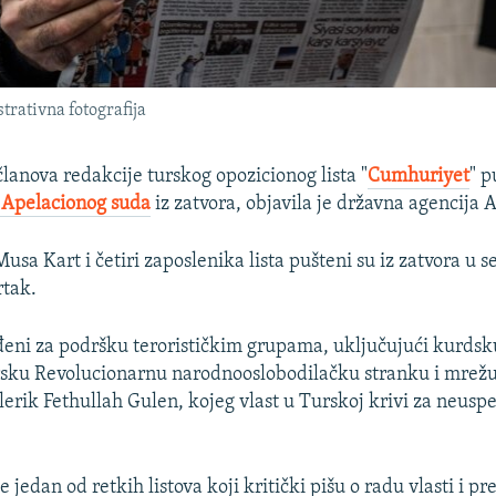
strativna fotografija
članova redakcije turskog opozicionog lista "
Cumhuriyet
" p
 Apelacionog suda
iz zatvora, objavila je državna agencija 
usa Kart i četiri zaposlenika lista pušteni su iz zatvora u s
rtak.
uđeni za podršku terorističkim grupama, uključujući kurds
arsku Revolucionarnu narodnooslobodilačku stranku i mrežu
lerik Fethullah Gulen, kojeg vlast u Turskoj krivi za neuspe
 jedan od retkih listova koji kritički pišu o radu vlasti i p