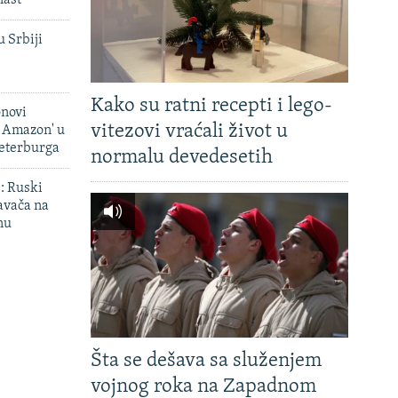
last
u Srbiji
Kako su ratni recepti i lego-
onovi
vitezovi vraćali život u
i Amazon' u
Peterburga
normalu devedesetih
': Ruski
avača na
nu
Šta se dešava sa služenjem
vojnog roka na Zapadnom