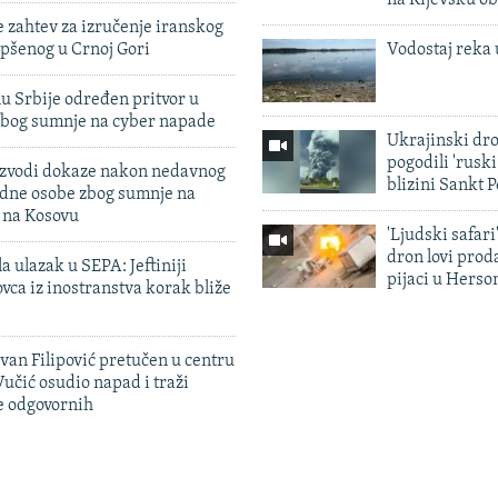
na Kijevsku ob
 zahtev za izručenje iranskog
pšenog u Crnoj Gori
Vodostaj reka 
u Srbije određen pritvor u
zbog sumnje na cyber napade
Ukrajinski dr
pogodili 'rusk
 izvodi dokaze nakon nedavnog
blizini Sankt 
edne osobe zbog sumnje na
n na Kosovu
'Ljudski safari
dron lovi prod
a ulazak u SEPA: Jeftiniji
pijaci u Herso
ovca iz inostranstva korak bliže
evan Filipović pretučen u centru
učić osudio napad i traži
e odgovornih