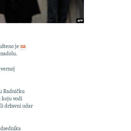
ušteno je
na
Anadolu.
evernoj
ku Radničku
 koju vodi
li državni udar
redsednika