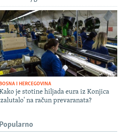
BOSNA I HERCEGOVINA
Kako je stotine hiljada eura iz Konjica
'zalutalo' na račun prevaranata?
Popularno