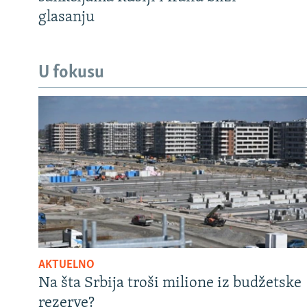
glasanju
U fokusu
AKTUELNO
Na šta Srbija troši milione iz budžetske
rezerve?