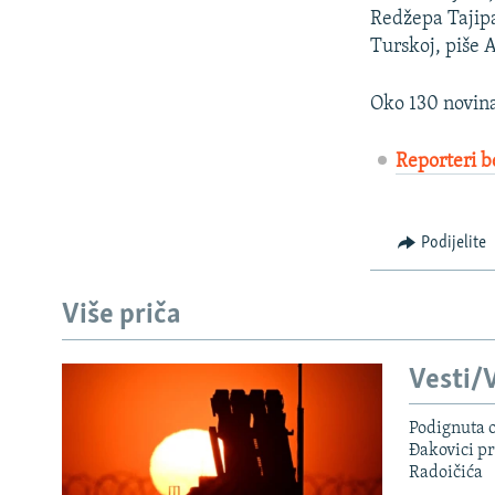
Redžepa Tajipa
Turskoj, piše A
Oko 130 novina
Reporteri b
Podijelite
Više priča
Vesti/V
Podignuta o
Đakovici pr
Radoičića