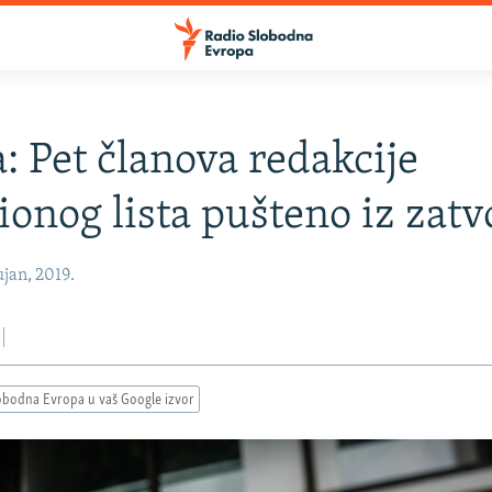
: Pet članova redakcije
ionog lista pušteno iz zatv
jan, 2019.
obodna Evropa u vaš Google izvor