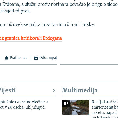
 Erdoana, a slučaj protiv novinara povećao je brigu o slobo
sošijejted pres.
ra još uvek se nalazi u zatvorima širom Turske.
ez granica kritikovali Erdogana
Pratite nas
Odštampaj
ijesti
Multimedija
ptužnica za ratne zločine u
Rusija lansiral
otiv 20 osoba, uključujući
smrtonosnu ba
raketu, napad