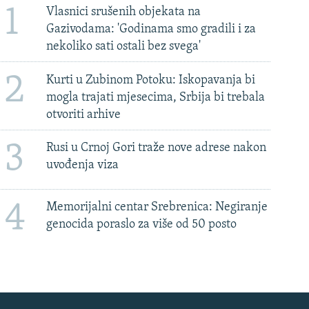
1
Vlasnici srušenih objekata na
Gazivodama: 'Godinama smo gradili i za
nekoliko sati ostali bez svega'
2
Kurti u Zubinom Potoku: Iskopavanja bi
mogla trajati mjesecima, Srbija bi trebala
otvoriti arhive
3
Rusi u Crnoj Gori traže nove adrese nakon
uvođenja viza
4
Memorijalni centar Srebrenica: Negiranje
genocida poraslo za više od 50 posto