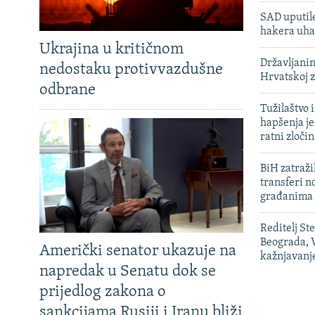
SAD uputile
hakera uha
Ukrajina u kritičnom
Državljanin
nedostaku protivvazdušne
Hrvatskoj 
odbrane
Tužilaštvo
hapšenja j
ratni zloči
BiH zatražil
transferi n
građanima
Reditelj St
Beograda, V
Američki senator ukazuje na
kažnjavanj
napredak u Senatu dok se
prijedlog zakona o
sankcijama Rusiji i Iranu bliži