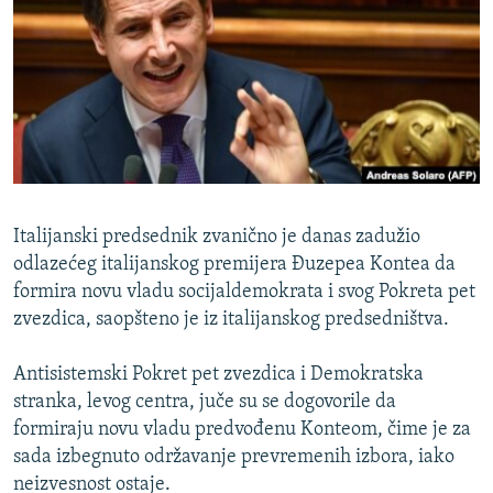
ISPRIČAJ MI
DNEVNO@RSE
SPECIJALI RSE
VIŠE OD NASLOVA
PRATITE NAS
GENOCID U SREBRENICI
POPLAVE I KLIZIŠTA U BIH 2024.
Italijanski predsednik zvanično je danas zadužio
TV LIBERTY
Sve RFE/RL stranice
odlazećeg italijanskog premijera Đuzepea Kontea da
formira novu vladu socijaldemokrata i svog Pokreta pet
POST SCRIPTUM
zvezdica, saopšteno je iz italijanskog predsedništva.
MOJA EVROPA
Antisistemski Pokret pet zvezdica i Demokratska
TRI DECENIJE OD RATA U BIH
stranka, levog centra, juče su se dogovorile da
SVE KARTE DEJTONA
formiraju novu vladu predvođenu Konteom, čime je za
sada izbegnuto održavanje prevremenih izbora, iako
NASTANAK I RASPAD JUGOSLAVIJE
neizvesnost ostaje.