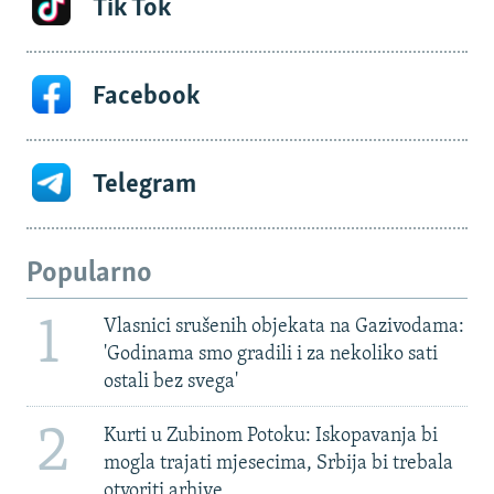
Tik Tok
Facebook
Telegram
Popularno
1
Vlasnici srušenih objekata na Gazivodama:
'Godinama smo gradili i za nekoliko sati
ostali bez svega'
2
Kurti u Zubinom Potoku: Iskopavanja bi
mogla trajati mjesecima, Srbija bi trebala
otvoriti arhive