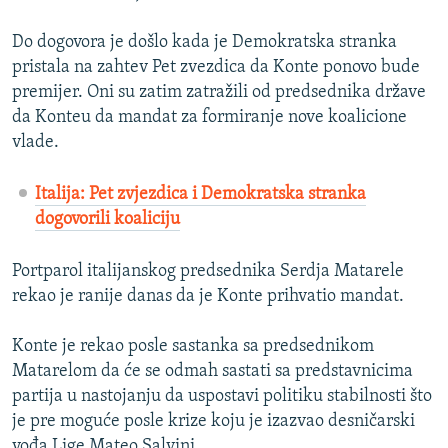
Do dogovora je došlo kada je Demokratska stranka
pristala na zahtev Pet zvezdica da Konte ponovo bude
premijer. Oni su zatim zatražili od predsednika države
da Konteu da mandat za formiranje nove koalicione
vlade.
Italija: Pet zvjezdica i Demokratska stranka
dogovorili koaliciju
Portparol italijanskog predsednika Serdja Matarele
rekao je ranije danas da je Konte prihvatio mandat.
Konte je rekao posle sastanka sa predsednikom
Matarelom da će se odmah sastati sa predstavnicima
partija u nastojanju da uspostavi politiku stabilnosti što
je pre moguće posle krize koju je izazvao desničarski
vođa Lige Mateo Salvini.