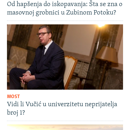
Od hapšenja do iskopavanja: Šta se zna o
masovnoj grobnici u Zubinom Potoku?
MOST
Vidi li Vučić u univerzitetu neprijatelja
broj 1?