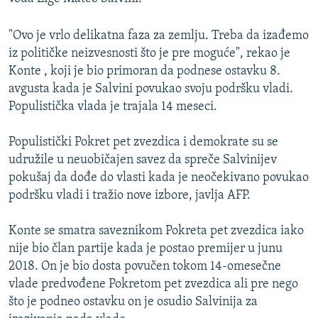
"Ovo je vrlo delikatna faza za zemlju. Treba da izađemo
iz političke neizvesnosti što je pre moguće", rekao je
Konte , koji je bio primoran da podnese ostavku 8.
avgusta kada je Salvini povukao svoju podršku vladi.
Populistička vlada je trajala 14 meseci.
Populistički Pokret pet zvezdica i demokrate su se
udružile u neuobičajen savez da spreče Salvinijev
pokušaj da dođe do vlasti kada je neočekivano povukao
podršku vladi i tražio nove izbore, javlja AFP.
Konte se smatra saveznikom Pokreta pet zvezdica iako
nije bio član partije kada je postao premijer u junu
2018. On je bio dosta povučen tokom 14-omesečne
vlade predvođene Pokretom pet zvezdica ali pre nego
što je podneo ostavku on je osudio Salvinija za