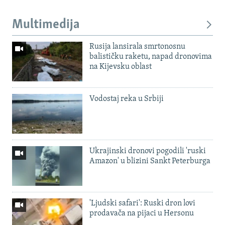
Multimedija
Rusija lansirala smrtonosnu
balističku raketu, napad dronovima
na Kijevsku oblast
Vodostaj reka u Srbiji
Ukrajinski dronovi pogodili 'ruski
Amazon' u blizini Sankt Peterburga
'Ljudski safari': Ruski dron lovi
prodavača na pijaci u Hersonu