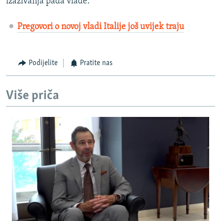
izazivanja pada vlade.
Pregovori o novoj vladi Italije još uvijek traju
Podijelite
Pratite nas
Više priča