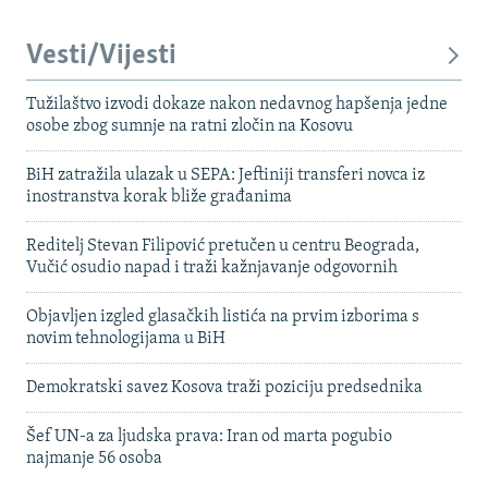
Vesti/Vijesti
Tužilaštvo izvodi dokaze nakon nedavnog hapšenja jedne
osobe zbog sumnje na ratni zločin na Kosovu
BiH zatražila ulazak u SEPA: Jeftiniji transferi novca iz
inostranstva korak bliže građanima
Reditelj Stevan Filipović pretučen u centru Beograda,
Vučić osudio napad i traži kažnjavanje odgovornih
Objavljen izgled glasačkih listića na prvim izborima s
novim tehnologijama u BiH
Demokratski savez Kosova traži poziciju predsednika
Šef UN-a za ljudska prava: Iran od marta pogubio
najmanje 56 osoba