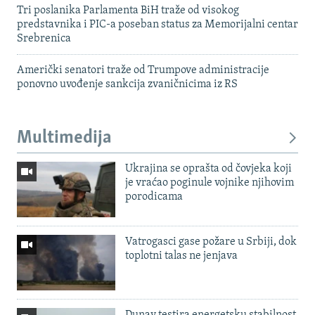
Tri poslanika Parlamenta BiH traže od visokog
predstavnika i PIC-a poseban status za Memorijalni centar
Srebrenica
Američki senatori traže od Trumpove administracije
ponovno uvođenje sankcija zvaničnicima iz RS
Multimedija
Ukrajina se oprašta od čovjeka koji
je vraćao poginule vojnike njihovim
porodicama
Vatrogasci gase požare u Srbiji, dok
toplotni talas ne jenjava
Dunav testira energetsku stabilnost