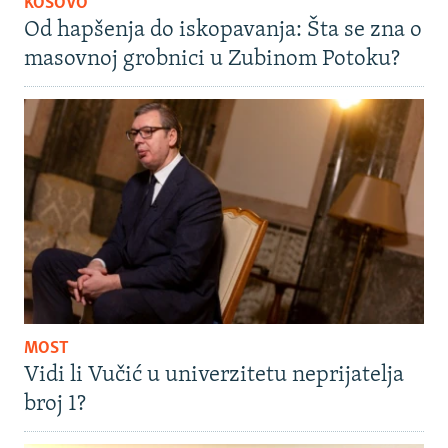
KOSOVO
Od hapšenja do iskopavanja: Šta se zna o
masovnoj grobnici u Zubinom Potoku?
MOST
Vidi li Vučić u univerzitetu neprijatelja
broj 1?