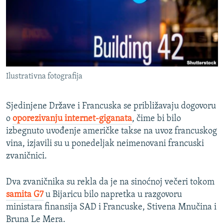
ISPRIČAJ MI
DNEVNO@RSE
SPECIJALI RSE
VIŠE OD NASLOVA
PRATITE NAS
Ilustrativna fotografija
GENOCID U SREBRENICI
POPLAVE I KLIZIŠTA U BIH 2024.
Sjedinjene Države i Francuska se približavaju dogovoru
TV LIBERTY
o
oporezivanju internet-giganata
, čime bi bilo
Sve RFE/RL stranice
izbegnuto uvođenje američke takse na uvoz francuskog
POST SCRIPTUM
vina, izjavili su u ponedeljak neimenovani francuski
MOJA EVROPA
zvaničnici.
TRI DECENIJE OD RATA U BIH
Dva zvaničnika su rekla da je na sinoćnoj večeri tokom
SVE KARTE DEJTONA
samita G7
u Bijaricu bilo napretka u razgovoru
ministara finansija SAD i Francuske, Stivena Mnučina i
NASTANAK I RASPAD JUGOSLAVIJE
Bruna Le Mera.