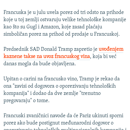
Francuska je u julu uvela porez od tri odsto na prihode
koje u toj zemlji ostvaruju velike tehnološke kompanije
kao što su Gugl i Amazon, koje zasad plaćaju
simboličan porez na prihod od prodaje u Francuskoj.
Predsednik SAD Donald Tramp zapretio je
uvođenjem
kaznene takse na uvoz francuskog vina
, koja bi već
danas mogla da bude objavljena.
Upitan o carini na francusko vino, Tramp je rekao da
ona "zavisi od dogovora o oporezivanju tehnoloških
kompanija" i dodao da dve zemlje "trenutno
pregovaraju" o tome.
Francuski zvaničnici navode da će Pariz ukinuti sporni
porez ako bude postignut međunarodni dogovor o