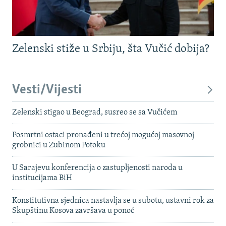
Zelenski stiže u Srbiju, šta Vučić dobija?
Vesti/Vijesti
Zelenski stigao u Beograd, susreo se sa Vučićem
Posmrtni ostaci pronađeni u trećoj mogućoj masovnoj
grobnici u Zubinom Potoku
U Sarajevu konferencija o zastupljenosti naroda u
institucijama BiH
Konstitutivna sjednica nastavlja se u subotu, ustavni rok za
Skupštinu Kosova završava u ponoć