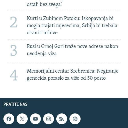
ostali bez svega'
2
Kurti u Zubinom Potoku: Iskopavanja bi
mogla trajati mjesecima, Srbija bi trebala
otvoriti arhive
3
Rusi u Crnoj Gori traže nove adrese nakon
uvođenja viza
4
Memorijalni centar Srebrenica: Negiranje
genocida poraslo za više od 50 posto
PRATITE NAS