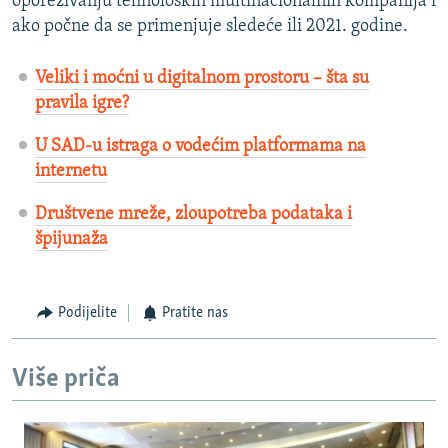
oporezivanju tehnoloških multinacionalnih kompanija i
ako počne da se primenjuje sledeće ili 2021. godine.
Veliki i moćni u digitalnom prostoru – šta su
pravila igre?
U SAD-u istraga o vodećim platformama na
internetu
Društvene mreže, zloupotreba podataka i
špijunaža
Podijelite
Pratite nas
Više priča