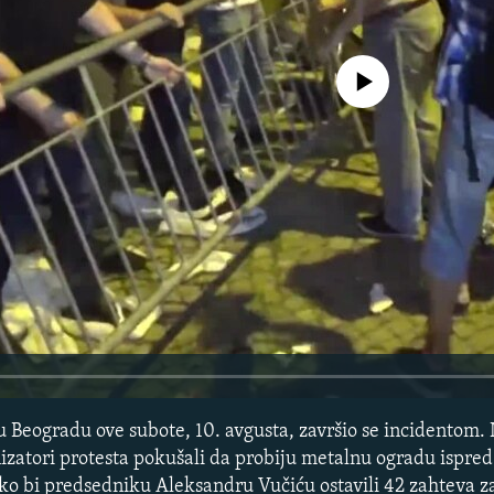
No media source currently avail
" u Beogradu ove subote, 10. avgusta, završio se incidentom
nizatori protesta pokušali da probiju metalnu ogradu ispre
ko bi predsedniku Aleksandru Vučiću ostavili 42 zahteva za