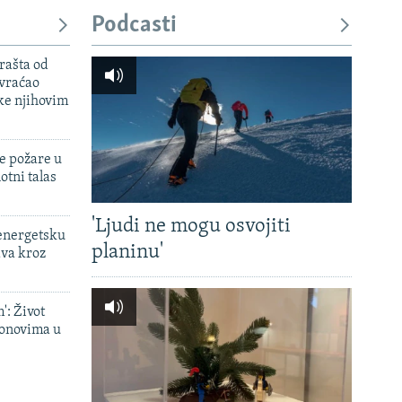
Podcasti
rašta od
 vraćao
ke njihovim
e požare u
otni talas
'Ljudi ne mogu osvojiti
 energetsku
planinu'
ava kroz
': Život
onovima u