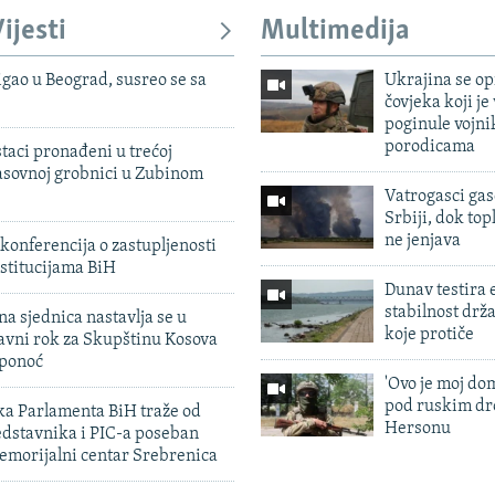
ijesti
Multimedija
igao u Beograd, susreo se sa
Ukrajina se op
čovjeka koji je
poginule vojni
porodicama
taci pronađeni u trećoj
sovnoj grobnici u Zubinom
Vatrogasci gas
Srbiji, dok topl
ne jenjava
konferencija o zastupljenosti
stitucijama BiH
Dunav testira
stabilnost drž
na sjednica nastavlja se u
koje protiče
avni rok za Skupštinu Kosova
 ponoć
'Ovo je moj dom
pod ruskim dr
ka Parlamenta BiH traže od
Hersonu
edstavnika i PIC-a poseban
emorijalni centar Srebrenica