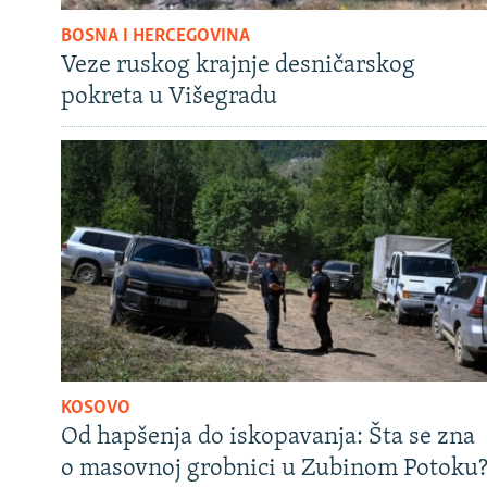
BOSNA I HERCEGOVINA
Veze ruskog krajnje desničarskog
pokreta u Višegradu
KOSOVO
Od hapšenja do iskopavanja: Šta se zna
o masovnoj grobnici u Zubinom Potoku