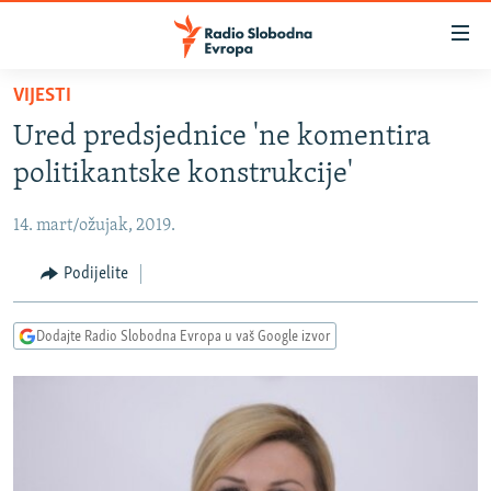
Dostupni
linkovi
Pređite
VIJESTI
na
VIJESTI
Ured predsjednice 'ne komentira
glavni
BOSNA I HERCEGOVINA
sadržaj
politikantske konstrukcije'
SRBIJA
Pređite
na
14. mart/ožujak, 2019.
KOSOVO
glavnu
CRNA GORA
Podijelite
navigaciju
Pređite
VIZUELNO
na
Dodajte Radio Slobodna Evropa u vaš Google izvor
PODCASTI
VIDEO
pretragu
RAT U UKRAJINI
FOTOGALERIJE
KINA NA BALKANU
INFOGRAFIKE
RSE PRIČE IZ SVIJETA