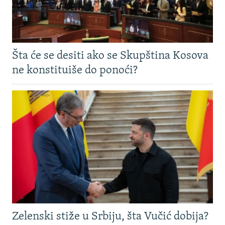
Šta će se desiti ako se Skupština Kosova
ne konstituiše do ponoći?
Zelenski stiže u Srbiju, šta Vučić dobija?