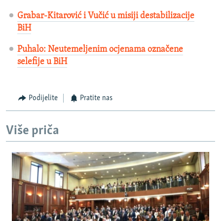
Grabar-Kitarović i Vučić u misiji destabilizacije
BiH
Puhalo: Neutemeljenim ocjenama označene
selefije u BiH
Podijelite
Pratite nas
Više priča