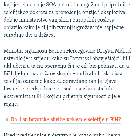
koji je rekao da je SOA pokušala angažirati pripadnike
selefijskog pokreta za prenošenje oružje i eksploziva,
dok je ministarstvo vanjskih i europskih poslova
objavilo kako je cilj tih tvrdnji ugrožavanje uspješne
suradnje dviju država.
Ministar sigurnosti Bosne i Hercegovine Dragan Mektić
ustvrdio je u srijedu kako su "hrvatski obavještajci" bili
uključeni u tajnu operaciju čiji je cilj bio pokazati da u
BiH djeluju naoružane skupine radikalnih islamista-
selefija, odnosno kako su opravdane ranije izjave
hrvatske predsjednice o tisućama islamističkih
ekstremista u BiH koji su prijetnja sigurnosti cijele
regije.
Da li su hrvatske službe vrbovale selefije u BiH?
Ured predsjednice u četvrtak je kazao kako "nema