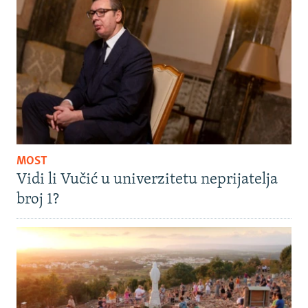
MOST
Vidi li Vučić u univerzitetu neprijatelja
broj 1?