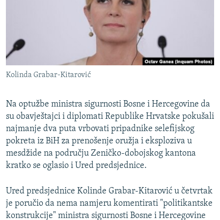
ISPRIČAJ MI
DNEVNO@RSE
SPECIJALI RSE
VIŠE OD NASLOVA
PRATITE NAS
Kolinda Grabar-Kitarović
GENOCID U SREBRENICI
POPLAVE I KLIZIŠTA U BIH 2024.
Na optužbe ministra sigurnosti Bosne i Hercegovine da
TV LIBERTY
su obavještajci i diplomati Republike Hrvatske pokušali
Sve RFE/RL stranice
najmanje dva puta vrbovati pripadnike selefijskog
POST SCRIPTUM
pokreta iz BiH za prenošenje oružja i eksploziva u
MOJA EVROPA
mesdžide na području Zeničko-dobojskog kantona
kratko se oglasio i Ured predsjednice.
TRI DECENIJE OD RATA U BIH
SVE KARTE DEJTONA
Ured predsjednice Kolinde Grabar-Kitarović u četvrtak
je poručio da nema namjeru komentirati "politikantske
NASTANAK I RASPAD JUGOSLAVIJE
konstrukcije" ministra sigurnosti Bosne i Hercegovine