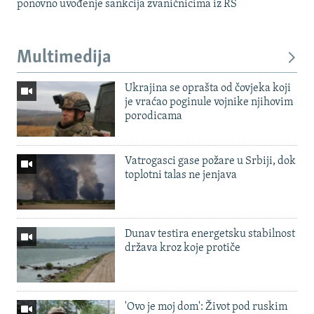
ponovno uvođenje sankcija zvaničnicima iz RS
Multimedija
Ukrajina se oprašta od čovjeka koji
je vraćao poginule vojnike njihovim
porodicama
Vatrogasci gase požare u Srbiji, dok
toplotni talas ne jenjava
Dunav testira energetsku stabilnost
država kroz koje protiče
'Ovo je moj dom': Život pod ruskim