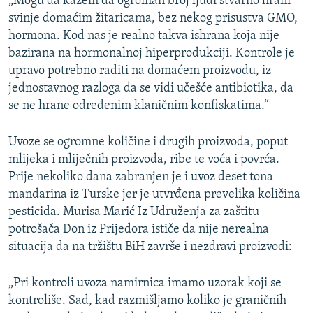
„Mogu da kažem da ogroman broj ljudi stvarno hrani
svinje domaćim žitaricama, bez nekog prisustva GMO,
hormona. Kod nas je realno takva ishrana koja nije
bazirana na hormonalnoj hiperprodukciji. Kontrole je
upravo potrebno raditi na domaćem proizvodu, iz
jednostavnog razloga da se vidi učešće antibiotika, da
se ne hrane određenim klaničnim konfiskatima.“
Uvoze se ogromne količine i drugih proizvoda, poput
mlijeka i mliječnih proizvoda, ribe te voća i povrća.
Prije nekoliko dana zabranjen je i uvoz deset tona
mandarina iz Turske jer je utvrđena prevelika količina
pesticida. Murisa Marić Iz Udruženja za zaštitu
potrošača Don iz Prijedora ističe da nije nerealna
situacija da na tržištu BiH završe i nezdravi proizvodi:
„Pri kontroli uvoza namirnica imamo uzorak koji se
kontroliše. Sad, kad razmišljamo koliko je graničnih