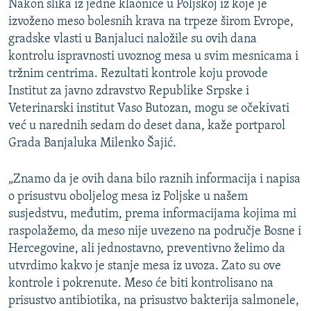
Nakon slika iz jedne klaonice u Poljskoj iz koje je
izvoženo meso bolesnih krava na trpeze širom Evrope,
gradske vlasti u Banjaluci naložile su ovih dana
kontrolu ispravnosti uvoznog mesa u svim mesnicama i
tržnim centrima. Rezultati kontrole koju provode
Institut za javno zdravstvo Republike Srpske i
Veterinarski institut Vaso Butozan, mogu se očekivati
već u narednih sedam do deset dana, kaže portparol
Grada Banjaluka Milenko Šajić.
„Znamo da je ovih dana bilo raznih informacija i napisa
o prisustvu oboljelog mesa iz Poljske u našem
susjedstvu, međutim, prema informacijama kojima mi
raspolažemo, da meso nije uvezeno na područje Bosne i
Hercegovine, ali jednostavno, preventivno želimo da
utvrdimo kakvo je stanje mesa iz uvoza. Zato su ove
kontrole i pokrenute. Meso će biti kontrolisano na
prisustvo antibiotika, na prisustvo bakterija salmonele,