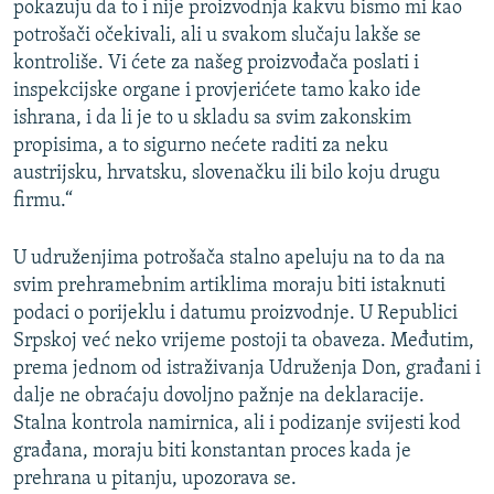
pokazuju da to i nije proizvodnja kakvu bismo mi kao
potrošači očekivali, ali u svakom slučaju lakše se
kontroliše. Vi ćete za našeg proizvođača poslati i
inspekcijske organe i provjerićete tamo kako ide
ishrana, i da li je to u skladu sa svim zakonskim
propisima, a to sigurno nećete raditi za neku
austrijsku, hrvatsku, slovenačku ili bilo koju drugu
firmu.“
U udruženjima potrošača stalno apeluju na to da na
svim prehramebnim artiklima moraju biti istaknuti
podaci o porijeklu i datumu proizvodnje. U Republici
Srpskoj već neko vrijeme postoji ta obaveza. Međutim,
prema jednom od istraživanja Udruženja Don, građani i
dalje ne obraćaju dovoljno pažnje na deklaracije.
Stalna kontrola namirnica, ali i podizanje svijesti kod
građana, moraju biti konstantan proces kada je
prehrana u pitanju, upozorava se.