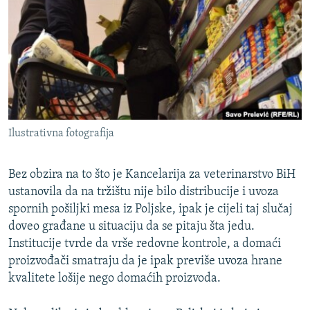
ISPRIČAJ MI
DNEVNO@RSE
SPECIJALI RSE
VIŠE OD NASLOVA
PRATITE NAS
GENOCID U SREBRENICI
Ilustrativna fotografija
POPLAVE I KLIZIŠTA U BIH 2024.
TV LIBERTY
Sve RFE/RL stranice
Bez obzira na to što je Kancelarija za veterinarstvo BiH
POST SCRIPTUM
ustanovila da na tržištu nije bilo distribucije i uvoza
spornih pošiljki mesa iz Poljske, ipak je cijeli taj slučaj
MOJA EVROPA
doveo građane u situaciju da se pitaju šta jedu.
TRI DECENIJE OD RATA U BIH
Institucije tvrde da vrše redovne kontrole, a domaći
proizvođači smatraju da je ipak previše uvoza hrane
SVE KARTE DEJTONA
kvalitete lošije nego domaćih proizvoda.
NASTANAK I RASPAD JUGOSLAVIJE