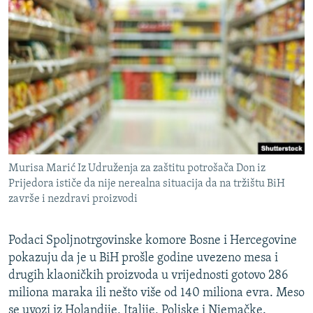
Murisa Marić Iz Udruženja za zaštitu potrošača Don iz
Prijedora ističe da nije nerealna situacija da na tržištu BiH
završe i nezdravi proizvodi
Podaci Spoljnotrgovinske komore Bosne i Hercegovine
pokazuju da je u BiH prošle godine uvezeno mesa i
drugih klaoničkih proizvoda u vrijednosti gotovo 286
miliona maraka ili nešto više od 140 miliona evra. Meso
se uvozi iz Holandije, Italije, Poljske i Njemačke.