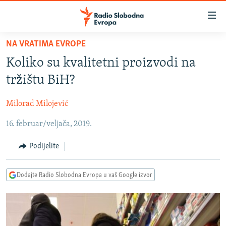
Dostupni
linkovi
Pređite
NA VRATIMA EVROPE
na
VIJESTI
Koliko su kvalitetni proizvodi na
glavni
BOSNA I HERCEGOVINA
sadržaj
tržištu BiH?
SRBIJA
Pređite
na
Milorad Milojević
KOSOVO
glavnu
16. februar/veljača, 2019.
CRNA GORA
navigaciju
Pređite
VIZUELNO
Podijelite
na
PODCASTI
VIDEO
pretragu
Dodajte Radio Slobodna Evropa u vaš Google izvor
RAT U UKRAJINI
FOTOGALERIJE
KINA NA BALKANU
INFOGRAFIKE
RSE PRIČE IZ SVIJETA