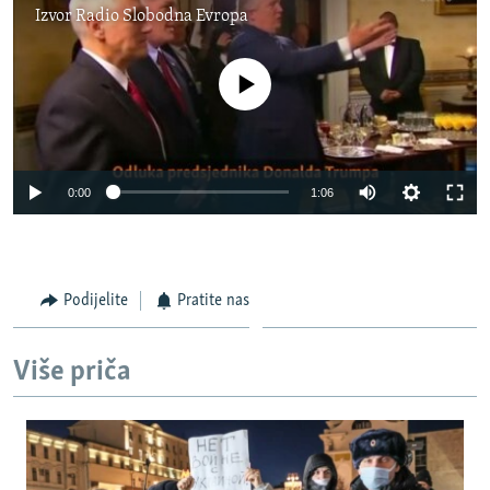
Izvor
Radio Slobodna Evropa
No media source currently available
0:00
1:06
Podijelite
Pratite nas
Više priča