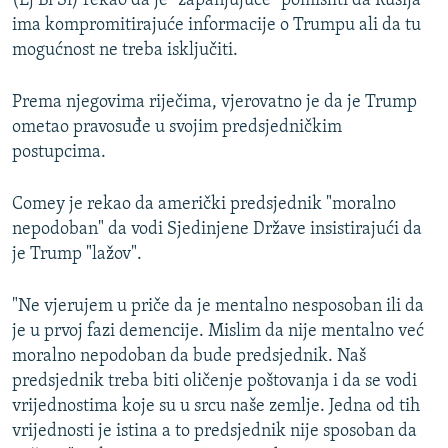
(Ej Bi Si) rekao da je "zapanjujuće" pomisliti da Rusija
ima kompromitirajuće informacije o Trumpu ali da tu
mogućnost ne treba isključiti.
Prema njegovima riječima, vjerovatno je da je Trump
ometao pravosuđe u svojim predsjedničkim
postupcima.
Comey je rekao da američki predsjednik "moralno
nepodoban" da vodi Sjedinjene Države insistirajući da
je Trump "lažov".
"Ne vjerujem u priče da je mentalno nesposoban ili da
je u prvoj fazi demencije. Mislim da nije mentalno već
moralno nepodoban da bude predsjednik. Naš
predsjednik treba biti oličenje poštovanja i da se vodi
vrijednostima koje su u srcu naše zemlje. Jedna od tih
vrijednosti je istina a to predsjednik nije sposoban da