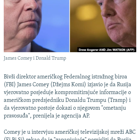
ISPRIČAJ MI
DNEVNO@RSE
SPECIJALI RSE
VIŠE OD NASLOVA
PRATITE NAS
GENOCID U SREBRENICI
James Comey i Donald Trump
POPLAVE I KLIZIŠTA U BIH 2024.
TV LIBERTY
Sve RFE/RL stranice
Bivši direktor američkog Federalnog istražnog biroa
(FBI) James Comey (Džejms Komi) izjavio je da Rusija
POST SCRIPTUM
vjerovatno posjeduje kompromitirajuće informacije o
MOJA EVROPA
američkom predsjedniku Donaldu Trumpu (Tramp) i
TRI DECENIJE OD RATA U BIH
da vjerovatno postoje dokazi o njegovom "ometanju
pravosuđa", prenijela je agencija AP.
SVE KARTE DEJTONA
NASTANAK I RASPAD JUGOSLAVIJE
Comey je u intervjuu američkoj televizijskoj mreži ABC