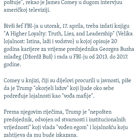
poštuje", rekao je James Comey u dugom intervjuu
američkoj televiziji.
Bivši šef FBI-ja u utorak, 17. aprila, treba izdati knjigu
"A Higher Loyalty: Truth, Lies, and Leadership" (Velika
lojalnost: Istina, laži i vodstvo) u kojoj opisuje 20
godina karijere za vrijeme predsjednika Georgea Busha
mlađeg (Džordž Buš) i rada u FBI-ju od 2013. do 2017.
godine.
Comey u knjizi, čiji su dijelovi procurili u javnosti, piše
da je Trump "okorjeli lažov" koji ljude oko sebe
podređuje lojalnosti kao "vođa mafije".
Prema njegovim riječima, Trump je "nepošten
predsjednik, odvojen od stvarnosti i institucionalnih
vrijednosti" koji vlada "vođen egom" i lojalnošću koju
zahtijeva da mu bude iskazana.