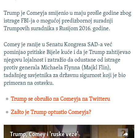
Trump je Comeyja smijenio u maju prošle godine zbog
istrage FBI-ja o mogućoj predizbornoj suradnji
Trumpovih suradnika s Rusijom 2016. godine.
Comey je ranije u Senatu Kongresa SAD-a već
pominjao pritiske Bijele kuće i da je Trump zahtijevao
njegovu lojalnost i zatražio da odustane od istrage
protiv generala Michaela Flynna (Majkl Flin),
tadašnjeg savjetnika za državnu sigurnost koji je bio
primoran na ostavku.
Trump se obrušio na Comeyja na Twitteru
Zašto je Trump optustio Comeyja?
Trump, Comey i 'ruske veze'