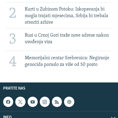
2
Kurti u Zubinom Potoku: Iskopavanja bi
mogla trajati mjesecima, Srbija bi trebala
otvoriti arhive
3
Rusi u Crnoj Gori traže nove adrese nakon
uvođenja viza
4
Memorijalni centar Srebrenica: Negiranje
genocida poraslo za više od 50 posto
PRATITE NAS
INFO