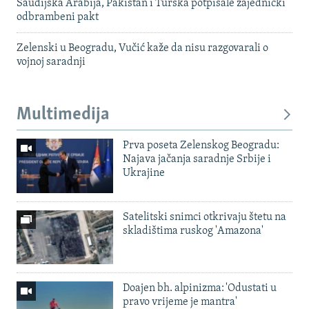
Saudijska Arabija, Pakistan i Turska potpisale zajednički
odbrambeni pakt
Zelenski u Beogradu, Vučić kaže da nisu razgovarali o
vojnoj saradnji
Multimedija
Prva poseta Zelenskog Beogradu:
Najava jačanja saradnje Srbije i
Ukrajine
Satelitski snimci otkrivaju štetu na
skladištima ruskog 'Amazona'
Doajen bh. alpinizma: 'Odustati u
pravo vrijeme je mantra'