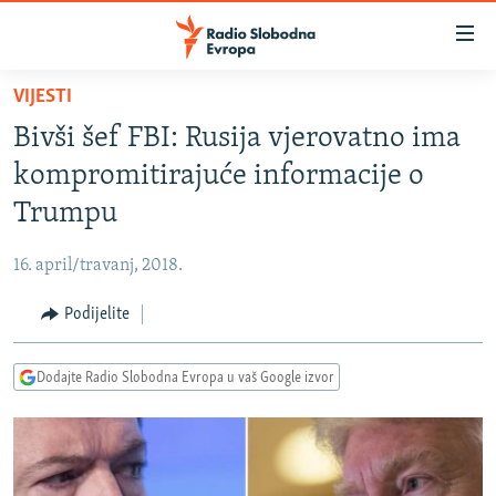
Dostupni
linkovi
Pređite
VIJESTI
na
VIJESTI
Bivši šef FBI: Rusija vjerovatno ima
glavni
BOSNA I HERCEGOVINA
sadržaj
kompromitirajuće informacije o
SRBIJA
Pređite
Trumpu
na
KOSOVO
glavnu
16. april/travanj, 2018.
CRNA GORA
navigaciju
Pređite
Podijelite
VIZUELNO
na
PODCASTI
VIDEO
pretragu
Dodajte Radio Slobodna Evropa u vaš Google izvor
RAT U UKRAJINI
FOTOGALERIJE
KINA NA BALKANU
INFOGRAFIKE
RSE PRIČE IZ SVIJETA