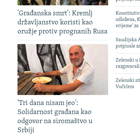
'Građanska smrt': Kremlj
Konstituti
odložena, K
državljanstvo koristi kao
vrijeme' za
oružje protiv prognanih Rusa
Saudijska A
potpisale 
Zelenski u 
razgovarali
Zelenski st
Vučićem
'Tri dana nisam jeo':
Solidarnost građana kao
odgovor na siromaštvo u
Srbiji