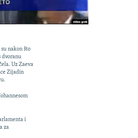
 su nakon što
s dvoranu
 čela. Uz Zaeva
nce Zijadin
cu.
a Johannesom
parlamenta i
a za