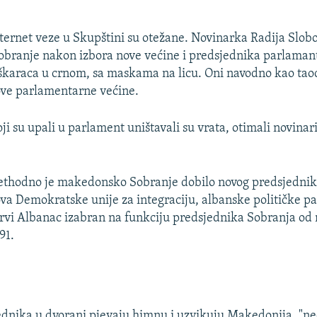
nternet veze u Skupštini su otežane. Novinarka Radija Slo
 Sobranje nakon izbora nove većine i predsjednika parlaman
škaraca u crnom, sa maskama na licu. Oni navodno kao tao
ove parlamentarne većine.
ji su upali u parlament uništavali su vrata, otimali novinar
ethodno je makedonsko Sobranje dobilo novog predsjednika
ova Demokratske unije za integraciju, albanske političke par
 prvi Albanac izabran na funkciju predsjednika Sobranja od 
91.
ednika u dvorani pjevaju himnu i uzvikuju Makedonija, "ne