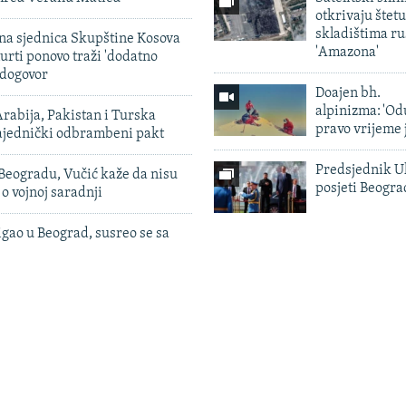
otkrivaju štetu
skladištima r
vna sjednica Skupštine Kosova
'Amazona'
urti ponovo traži 'dodatno
 dogovor
Doajen bh.
alpinizma: 'Od
rabija, Pakistan i Turska
pravo vrijeme 
zajednički odbrambeni pakt
Predsjednik U
Beogradu, Vučić kaže da nisu
posjeti Beogr
 o vojnoj saradnji
igao u Beograd, susreo se sa