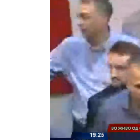
ISPRIČAJ MI
DNEVNO@RSE
SPECIJALI RSE
VIŠE OD NASLOVA
GENOCID U SREBRENICI
POPLAVE I KLIZIŠTA U BIH 2024.
TV LIBERTY
POST SCRIPTUM
MOJA EVROPA
TRI DECENIJE OD RATA U BIH
SVE KARTE DEJTONA
NASTANAK I RASPAD JUGOSLAVIJE