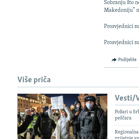
Sobranju što n
Makedoniju” n
Prosvjednici su
Prosvjednici s
Podijelite
Više priča
Vesti/V
Požari u Sr
peščara
Regionalna 
prijetnje 