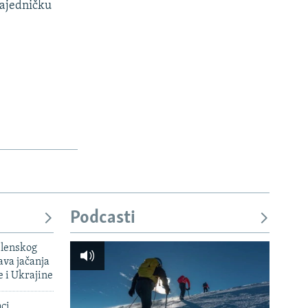
zajedničku
Podcasti
elenskog
va jačanja
e i Ukrajine
mci