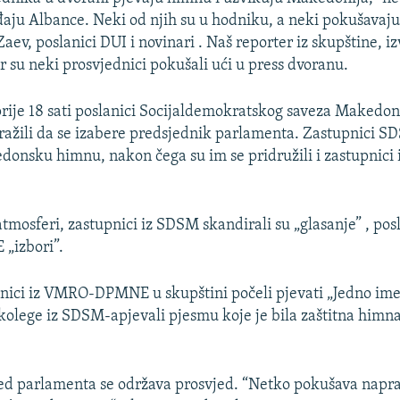
jeđaju Albance. Neki od njih su u hodniku, a neki pokušavaj
aev, poslanici DUI i novinari . Naš reporter iz skupštine, iz
r su neki prosvjednici pokušali ući u press dvoranu.
rije 18 sati poslanici Socijaldemokratskog saveza Makedo
ražili da se izabere predsjednik parlamenta. Zastupnici S
donsku himnu, nakon čega su im se pridružili i zastupnici
tmosferi, zastupnici iz SDSM skandirali su „glasanje” , posl
izbori”.
nici iz VMRO-DPMNE u skupštini počeli pjevati „Jedno im
 kolege iz SDSM-apjevali pjesmu koje je bila zaštitna himn
ed parlamenta se održava prosvjed. “Netko pokušava napra