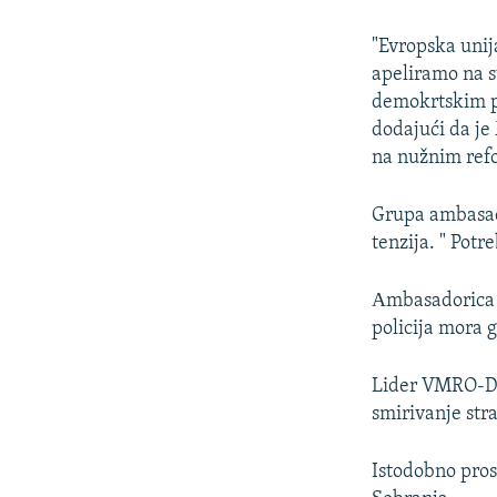
"Evropska unija
apeliramo na s
demokrtskim pr
dodajući da je
na nužnim ref
Grupa ambasado
tenzija. " Potre
Аmbasadorica 
policija mora 
Lider VMRO-DP
smirivanje str
Istodobno pros