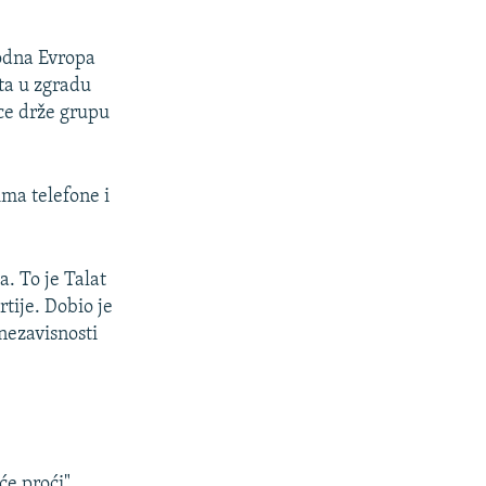
bodna Evropa
ta u zgradu
ce drže grupu
ima telefone i
. To je Talat
tije. Dobio je
nezavisnosti
će proći"