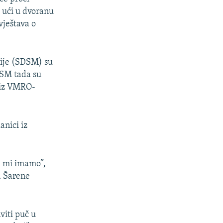
u ući u dvoranu
vještava o
nije (SDSM) su
DSM tada su
 iz VMRO-
anici iz
e mi imamo”,
a Šarene
viti puč u