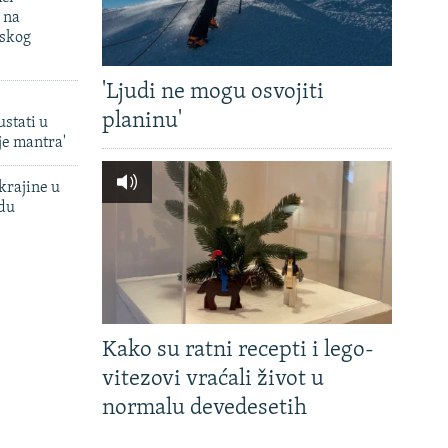
 na
uskog
'Ljudi ne mogu osvojiti
planinu'
ustati u
je mantra'
krajine u
adu
Kako su ratni recepti i lego-
vitezovi vraćali život u
normalu devedesetih