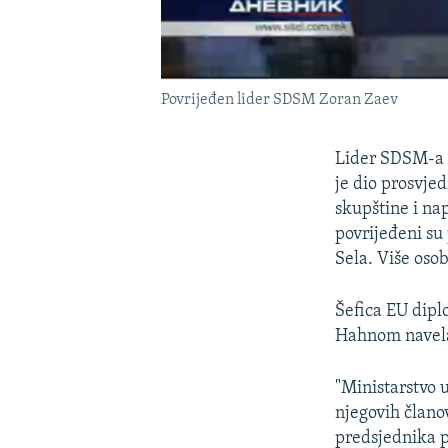
Povrijeđen lider SDSM Zoran Zaev
Lider SDSM-a 
je dio prosvje
skupštine i na
povrijeđeni su
Sela. Više oso
Šefica EU dipl
Hahnom navela
"Ministarstvo u
njegovih člano
predsjednika 