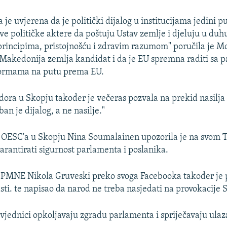
 je uvjerena da je politički dijalog u institucijama jedini pu
ve političke aktere da poštuju Ustav zemlje i djeluju u duh
incipima, pristojnošću i zdravim razumom" poručila je Mo
 Makedonija zemlja kandidat i da je EU spremna raditi sa
ormama na putu prema EU.
ra u Skopju također je večeras pozvala na prekid nasilja 
ban je dijalog, a ne nasilje."
OESC'a u Skopju Nina Soumalainen upozorila je na svom T
garantirati sigurnost parlamenta i poslanika.
MNE Nikola Gruveski preko svoga Facebooka također je 
asti. te napisao da narod ne treba nasjedati na provokacije
vjednici opkoljavaju zgradu parlamenta i spriječavaju ulaza