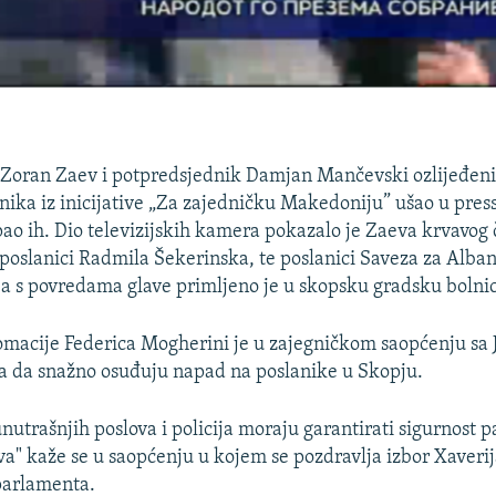
Zoran Zaev i potpredsjednik Damjan Mančevski ozlijeđeni
dnika iz inicijative „Za zajedničku Makedoniju” ušao u pres
pao ih. Dio televizijskih kamera pokazalo je Zaeva krvavog
 poslanici Radmila Šekerinska, te poslanici Saveza za Alba
ba s povredama glave primljeno je u skopsku gradsku bolni
omacije Federica Mogherini je u zajegničkom saopćenju s
 da snažno osuđuju napad na poslanike u Skopju.
nutrašnjih poslova i policija moraju garantirati sigurnost 
va" kaže se u saopćenju u kojem se pozdravlja izbor Xaverij
parlamenta.