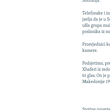
Sobranja.
Telefonske i i
javlja da je u
ušla grupa mu
poslanika iz n
Prosvjednici ko
kamere.
Podsjetimo, pr
Xhaferi iz red
61 glas. On je
Makedonije 19
Stotine prosvj