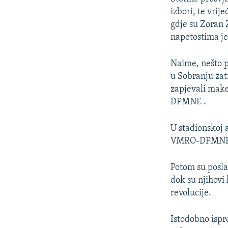
izbori, te vri
gdje su Zoran Z
napetostima je
Naime, nešto p
u Sobranju zat
zapjevali make
DPMNE .
U stadionskoj a
VMRO-DPMNE „
Potom su posla
dok su njihovi
revolucije.
Istodobno ispr