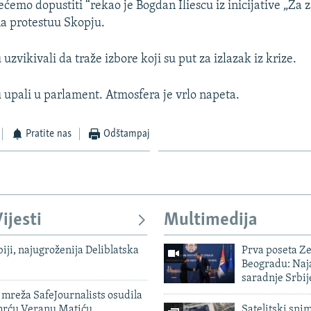
ećemo dopustiti “rekao je Bogdan Iliescu iz inicijative „Za 
a protestuu Skopju.
 uzvikivali da traže izbore koji su put za izlazak iz krize.
u upali u parlament. Atmosfera je vrlo napeta.
Pratite nas
Odštampaj
ijesti
Multimedija
biji, najugroženija Deliblatska
Prva poseta Z
Beogradu: Naja
saradnje Srbij
mreža SafeJournalists osudila
smrću Veranu Matiću
Satelitski sni