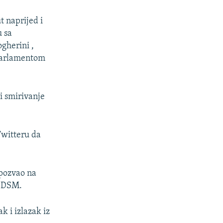
t naprijed i
u sa
gherini ,
 parlamentom
i smirivanje
witteru da
pozvao na
 SDSM.
k i izlazak iz