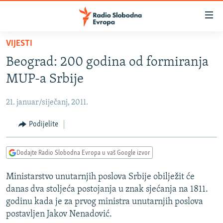
Dostupni
linkovi
Pređite
VIJESTI
na
VIJESTI
Beograd: 200 godina od formiranja
glavni
BOSNA I HERCEGOVINA
sadržaj
MUP-a Srbije
SRBIJA
Pređite
na
21. januar/siječanj, 2011.
KOSOVO
glavnu
CRNA GORA
Podijelite
navigaciju
Pređite
VIZUELNO
na
Dodajte Radio Slobodna Evropa u vaš Google izvor
PODCASTI
VIDEO
pretragu
Ministarstvo unutarnjih poslova Srbije obilježit će
RAT U UKRAJINI
FOTOGALERIJE
danas dva stoljeća postojanja u znak sjećanja na 1811.
KINA NA BALKANU
INFOGRAFIKE
godinu kada je za prvog ministra unutarnjih poslova
postavljen Jakov Nenadović.
RSE PRIČE IZ SVIJETA