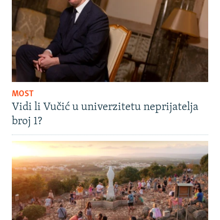
MOST
Vidi li Vučić u univerzitetu neprijatelja
broj 1?