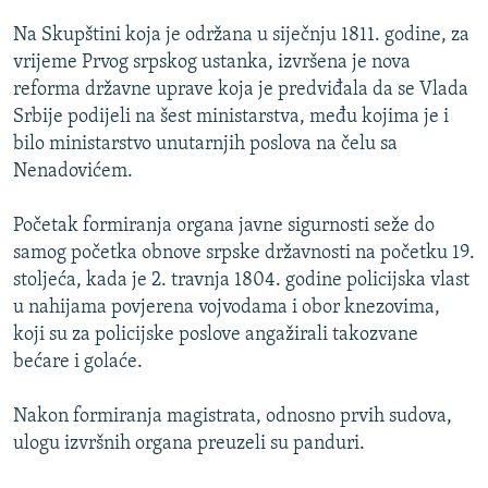
ISPRIČAJ MI
Na Skupštini koja je održana u siječnju 1811. godine, za
DNEVNO@RSE
vrijeme Prvog srpskog ustanka, izvršena je nova
reforma državne uprave koja je predviđala da se Vlada
SPECIJALI RSE
Srbije podijeli na šest ministarstva, među kojima je i
VIŠE OD NASLOVA
bilo ministarstvo unutarnjih poslova na čelu sa
PRATITE NAS
Nenadovićem.
GENOCID U SREBRENICI
POPLAVE I KLIZIŠTA U BIH 2024.
Početak formiranja organa javne sigurnosti seže do
samog početka obnove srpske državnosti na početku 19.
TV LIBERTY
Sve RFE/RL stranice
stoljeća, kada je 2. travnja 1804. godine policijska vlast
POST SCRIPTUM
u nahijama povjerena vojvodama i obor knezovima,
koji su za policijske poslove angažirali takozvane
MOJA EVROPA
bećare i golaće.
TRI DECENIJE OD RATA U BIH
SVE KARTE DEJTONA
Nakon formiranja magistrata, odnosno prvih sudova,
ulogu izvršnih organa preuzeli su panduri.
NASTANAK I RASPAD JUGOSLAVIJE