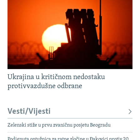
Ukrajina u kritičnom nedostaku
protivvazdušne odbrane
Vesti/Vijesti
Zelenski stiže u prvu zvaničnu posjetu Beogradu
Podignuta optužnica za ratne zločine u Đakovici protiv 20