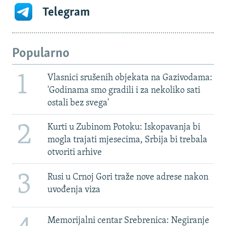
Telegram
Popularno
1
Vlasnici srušenih objekata na Gazivodama:
'Godinama smo gradili i za nekoliko sati
ostali bez svega'
2
Kurti u Zubinom Potoku: Iskopavanja bi
mogla trajati mjesecima, Srbija bi trebala
otvoriti arhive
3
Rusi u Crnoj Gori traže nove adrese nakon
uvođenja viza
Memorijalni centar Srebrenica: Negiranje