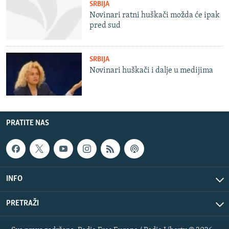
SRBIJA
Novinari ratni huškači možda će ipak
pred sud
SRBIJA
Novinari huškači i dalje u medijima
PRATITE NAS
INFO
PRETRAŽI