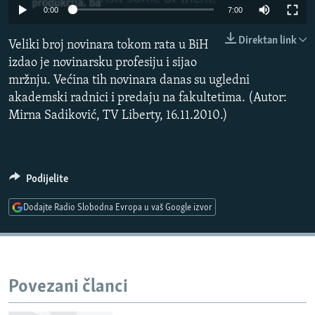
0:00
7:00
ISPRIČAJ MI
DNEVNO@RSE
Direktan link
Veliki broj novinara tokom rata u BiH
izdao je novinarsku profesiju i sijao
SPECIJALI RSE
mržnju. Većina tih novinara danas su ugledni
VIŠE OD NASLOVA
akademski radnici i predaju na fakultetima. (Autor:
PRATITE NAS
Mirna Sadiković, TV Liberty, 16.11.2010.)
GENOCID U SREBRENICI
POPLAVE I KLIZIŠTA U BIH 2024.
TV LIBERTY
Sve RFE/RL stranice
Podijelite
POST SCRIPTUM
Dodajte Radio Slobodna Evropa u vaš Google izvor
MOJA EVROPA
TRI DECENIJE OD RATA U BIH
SVE KARTE DEJTONA
Povezani članci
NASTANAK I RASPAD JUGOSLAVIJE