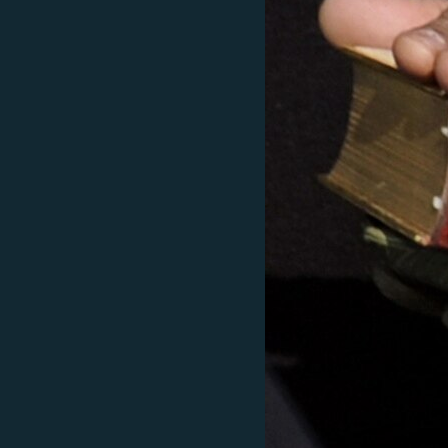
ISPRIČAJ MI
DNEVNO@RSE
SPECIJALI RSE
VIŠE OD NASLOVA
GENOCID U SREBRENICI
POPLAVE I KLIZIŠTA U BIH 2024.
TV LIBERTY
POST SCRIPTUM
MOJA EVROPA
TRI DECENIJE OD RATA U BIH
SVE KARTE DEJTONA
NASTANAK I RASPAD JUGOSLAVIJE