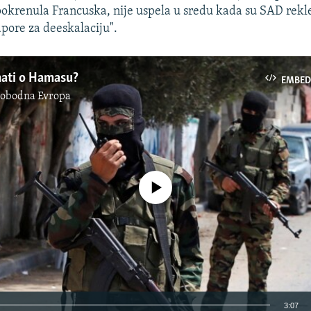
 pokrenula Francuska, nije uspela u sredu kada su SAD rekl
pore za deeskalaciju".
nati o Hamasu?
EMBED
lobodna Evropa
No media source currently available
3:07