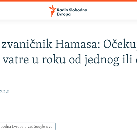
i zvaničnik Hamasa: Oček
 vatre u roku od jednog ili
 2021.
obodna Evropa u vaš Google izvor