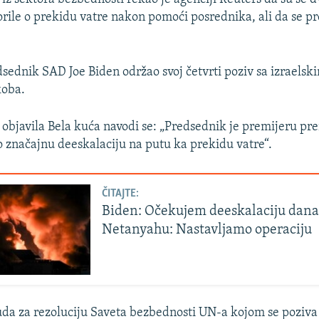
rile o prekidu vatre nakon pomoći posrednika, ali da se pr
dsednik SAD Joe Biden održao svoj četvrti poziv sa izraels
koba.
e objavila Bela kuća navodi se: „Predsednik je premijeru pr
 značajnu deeskalaciju na putu ka prekidu vatre“.
ČITAJTE:
Biden: Očekujem deeskalaciju dana
Netanyahu: Nastavljamo operaciju
da za rezoluciju Saveta bezbednosti UN-a kojom se poziva