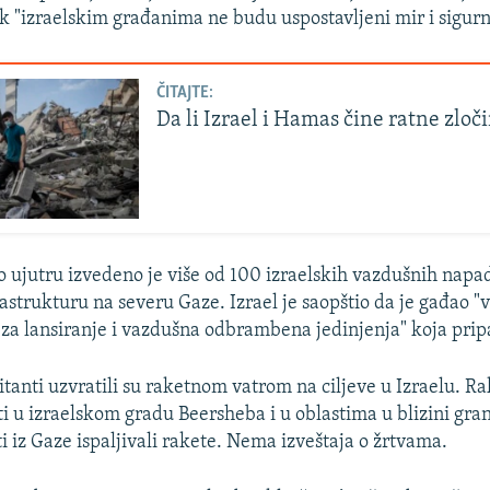
ok "izraelskim građanima ne budu uspostavljeni mir i sigurn
ČITAJTE:
Da li Izrael i Hamas čine ratne zloč
o ujutru izvedeno je više od 100 izraelskih vazdušnih napa
strukturu na severu Gaze. Izrael je saopštio da je gađao "
za lansiranje i vazdušna odbrambena jedinjenja" koja pri
itanti uzvratili su raketnom vatrom na ciljeve u Izraelu. R
ti u izraelskom gradu Beersheba i u oblastima u blizini gra
i iz Gaze ispaljivali rakete. Nema izveštaja o žrtvama.