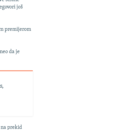
egovori još
kim premijerom
eneo da je
s,
 na prekid