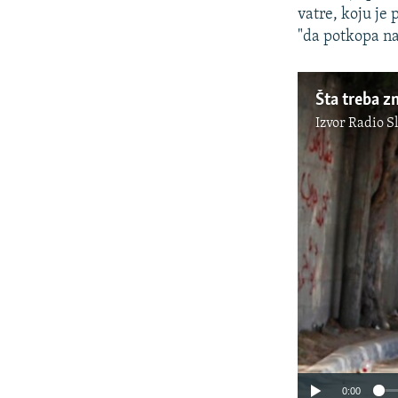
vatre, koju je
"da potkopa na
Šta treba z
Izvor
Radio S
0:00