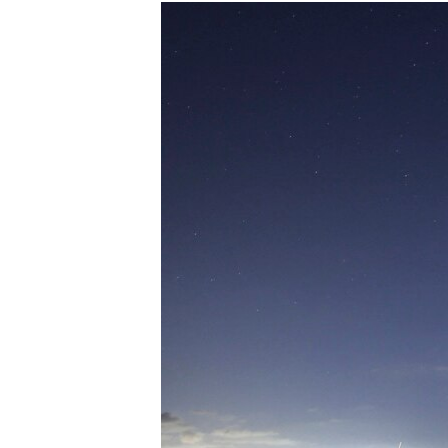
ISPRIČAJ MI
DNEVNO@RSE
SPECIJALI RSE
VIŠE OD NASLOVA
GENOCID U SREBRENICI
POPLAVE I KLIZIŠTA U BIH 2024.
TV LIBERTY
POST SCRIPTUM
MOJA EVROPA
TRI DECENIJE OD RATA U BIH
SVE KARTE DEJTONA
NASTANAK I RASPAD JUGOSLAVIJE