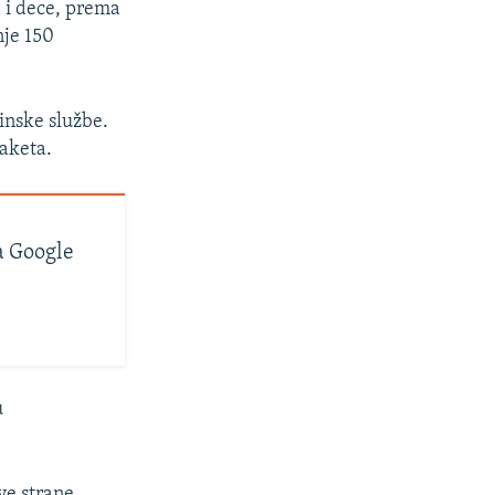
a i dece, prema
nje 150
cinske službe.
raketa.
a Google
u
ve strane