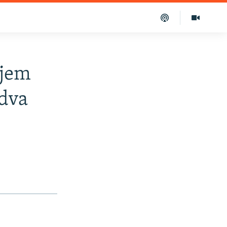
ujem
 dva