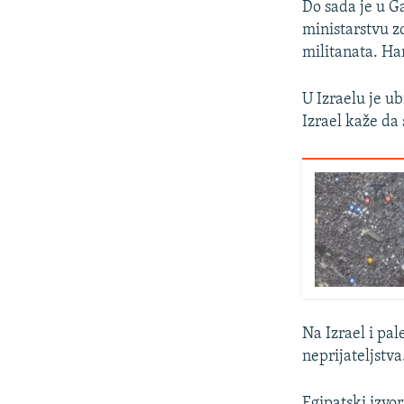
Do sada je u G
ministarstvu z
militanata. Ha
U Izraelu je ub
Izrael kaže da 
Na Izrael i pa
neprijateljstva
Egipatski izvor