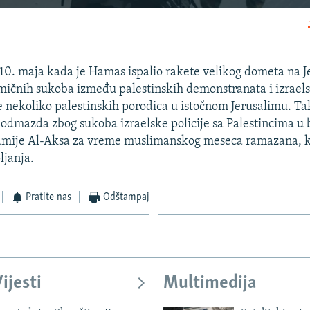
EMBED
 10. maja kada je Hamas ispalio rakete velikog dometa na J
ičnih sukoba između palestinskih demonstranata i izraels
e nekoliko palestinskih porodica u istočnom Jerusalimu. T
Auto
240p
360p
480p
o odmazda zbog sukoba izraelske policije sa Palestincima u b
mije Al-Aksa za vreme muslimanskog meseca ramazana, ka
720p
1080p
ljanja.
Pratite nas
Odštampaj
ijesti
Multimedija