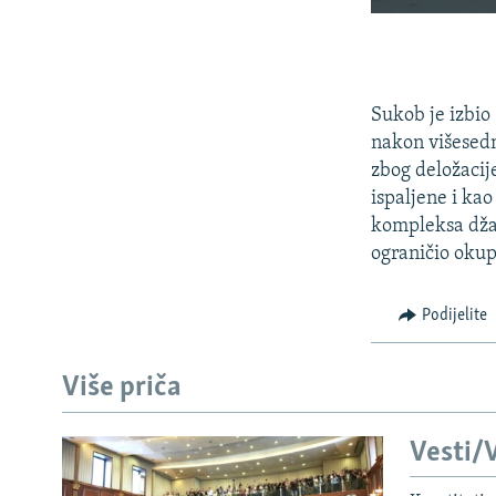
Sukob je izbio
nakon višesedm
zbog deložacij
ispaljene i ka
kompleksa dža
ograničio okup
Podijelite
Više priča
Vesti/V