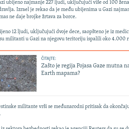
azi ubijeno najmanje 227 ljudi, uključujući više od 100 žen
dravlja. Izrael je rekao da je među ubijenima u Gazi najma
mas ne daje brojke žrtava za borce.
ijeno 12 ljudi, uključujući dvoje dece, saopšteno je iz medi
su militanti u Gazi na njegovu teritoriju ispalili oko 4.000 
ČITAJTE:
Zašto je regija Pojasa Gaze mutna n
Earth mapama?
lestinske militante vrši se međunarodni pritisak da okončaj
.
 iz sektora bezbednosti rekao je agenciji Reuters da su se d