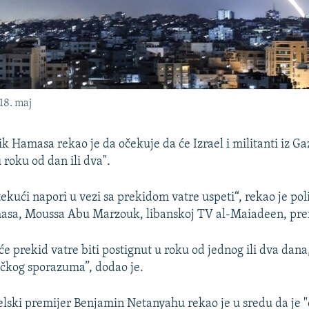
18. maj
k Hamasa rekao je da očekuje da će Izrael i militanti iz Gaz
 roku od dan ili dva".
ekući napori u vezi sa prekidom vatre uspeti“, rekao je poli
asa, Moussa Abu Marzouk, libanskoj TV al-Maiadeen, pre
e prekid vatre biti postignut u roku od jednog ili dva dana,
čkog sporazuma”, dodao je.
lski premijer Benjamin Netanyahu rekao je u sredu da je 