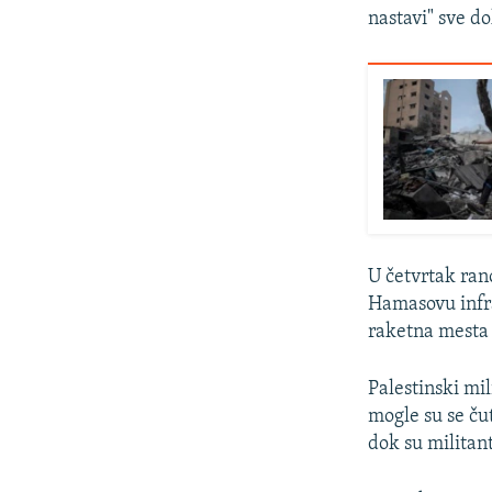
nastavi" sve d
U četvrtak ran
Hamasovu infra
raketna mesta 
Palestinski mil
mogle su se ču
dok su militant