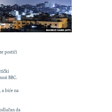
e postići
tički
nosi BBC.
 a biće na
"odlučan da