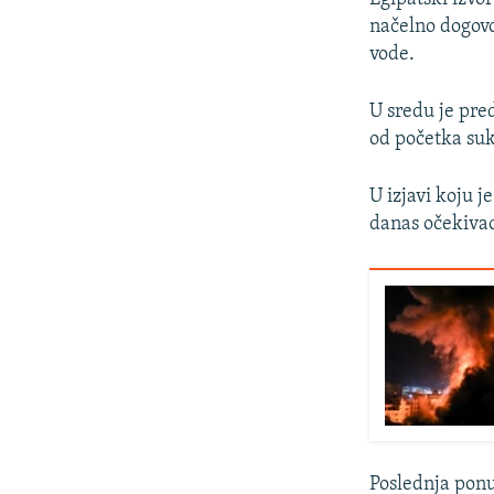
načelno dogovo
vode.
U sredu je pre
od početka su
U izjavi koju j
danas očekivao
Poslednja ponu