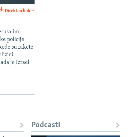
240p
Direktan link
PODIJELI
360p
480p
erusalim
ke policije
720p
akođe su rakete
1080p
lizini
da je Izrael
px
širina
Podcasti