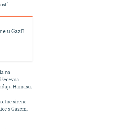
ost".
ine u Gazi?
da na
višecevna
padaju Hamasu.
aketne sirene
nice s Gazom,