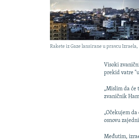
Rakete iz Gaze lansirane u pravcu Izraela, 
Visoki zvanični
prekid vatre "u
„Mislim da će t
zvaničnik Ham
„Očekujem da ć
osnovu zajedni
Međutim, izrae