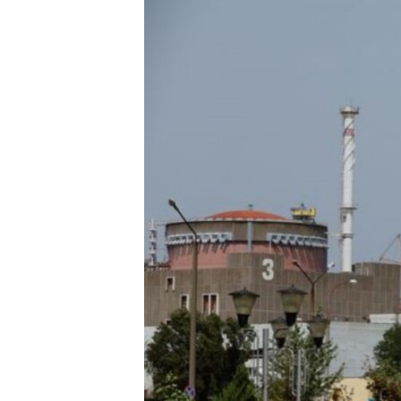
ISPRIČAJ MI
DNEVNO@RSE
SPECIJALI RSE
VIŠE OD NASLOVA
GENOCID U SREBRENICI
POPLAVE I KLIZIŠTA U BIH 2024.
TV LIBERTY
POST SCRIPTUM
MOJA EVROPA
TRI DECENIJE OD RATA U BIH
SVE KARTE DEJTONA
NASTANAK I RASPAD JUGOSLAVIJE