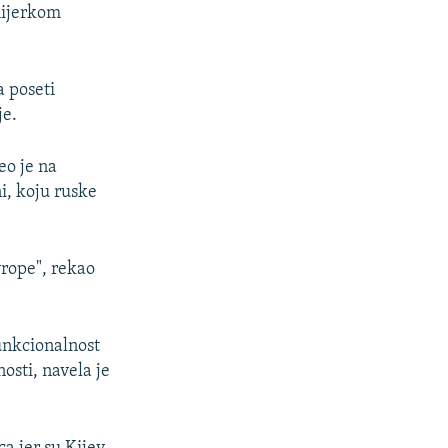
mijerkom
a poseti
je.
eo je na
i, koju ruske
vrope", rekao
funkcionalnost
osti, navela je