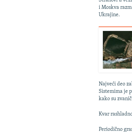
Strahovi u vezi
i Moskva razme
Ukrajine.
Najveći deo za
Sistemima je p
kako su zvanič
Kvar rashladno
Periodično gran