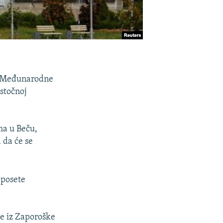
ju Međunarodne
stočnoj
ma u Beču,
da će se
 posete
je iz Zaporoške