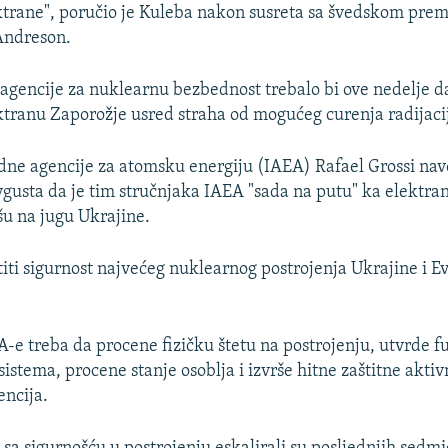
ktrane", poručio je Kuleba nakon susreta sa švedskom pre
ndreson.
agencije za nuklearnu bezbednost trebalo bi ove nedelje d
tranu Zaporožje usred straha od mogućeg curenja radijaci
e agencije za atomsku energiju (IAEA) Rafael Grossi nav
vgusta da je tim stručnjaka IAEA "sada na putu" ka elektran
šu na jugu Ukrajine.
iti sigurnost najvećeg nuklearnog postrojenja Ukrajine i E
A-e treba da procene fizičku štetu na postrojenju, utvrde 
stema, procene stanje osoblja i izvrše hitne zaštitne aktivn
ncija.