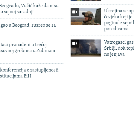
Beogradu, Vučić kaže da nisu
Ukrajina se op
 o vojnoj saradnji
čovjeka koji je
poginule vojni
igao u Beograd, susreo se sa
porodicama
Vatrogasci gas
taci pronađeni u trećoj
Srbiji, dok topl
sovnoj grobnici u Zubinom
ne jenjava
konferencija o zastupljenosti
stitucijama BiH