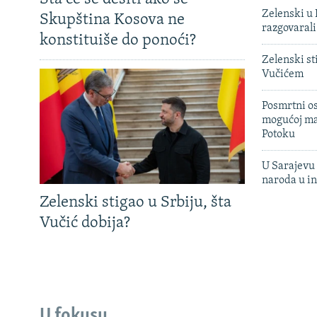
Zelenski u 
Skupština Kosova ne
razgovarali
konstituiše do ponoći?
Zelenski st
Vučićem
Posmrtni os
mogućoj ma
Potoku
U Sarajevu 
naroda u in
Zelenski stigao u Srbiju, šta
Vučić dobija?
U fokusu