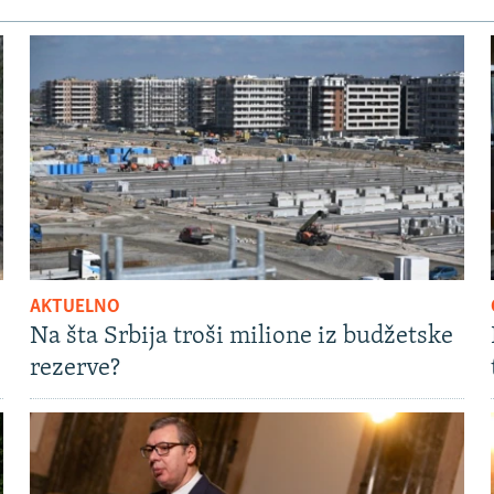
AKTUELNO
Na šta Srbija troši milione iz budžetske
rezerve?