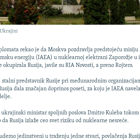
 Ukrajini
iplomata rekao je da Moskva pozdravlja predstojeću misi
omsku energiju (IAEA) u nuklearnoj elektrani Zaporožje u i
e okupirala Rusija, javile su RIA Novosti, a preno Rojters.
, stalni predstavnik Rusije pri međunarodnim organizacija
Rusija dala značajan doprinos poseti, za koju je IAEA navela 
elje.
 ukrajinski ministar spoljnih poslova Dmitro Kuleba tokom
da Rusija izlaže ceo svet riziku od nuklearne nesreće.
budemo jedinstveni u traženju jedne stvari, povlačenja Rusi