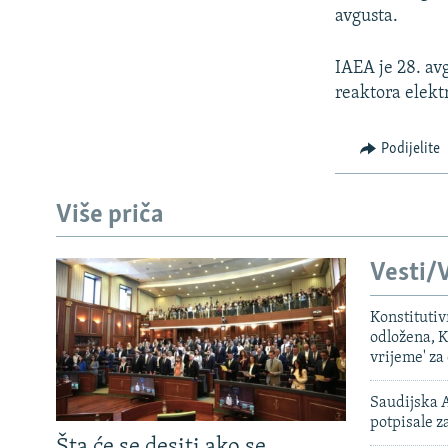
avgusta.
IAEA je 28. avg
reaktora elekt
Podijelite
Više priča
Vesti/V
Konstituti
odložena, K
vrijeme' za
Saudijska A
potpisale 
Šta će se desiti ako se