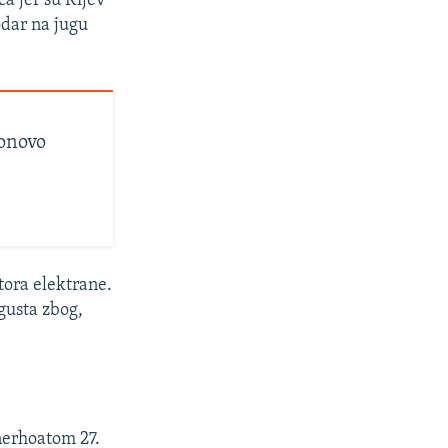
ca jer su Kijev
dar na jugu
onovo
tora elektrane.
gusta zbog,
Enerhoatom 27.