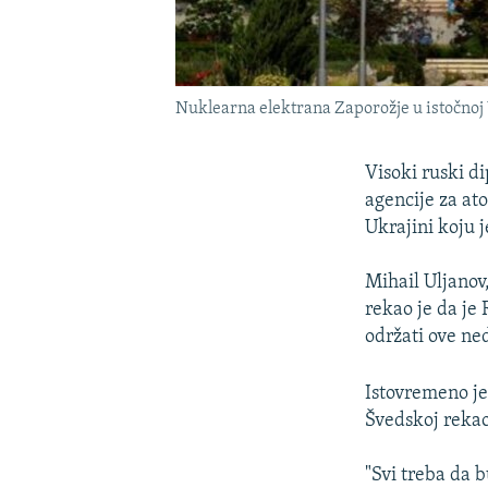
Nuklearna elektrana Zaporožje u istočnoj
Visoki ruski d
agencije za at
Ukrajini koju j
Mihail Uljanov
rekao je da je 
održati ove ned
Istovremeno je
Švedskoj rekao 
"Svi treba da 