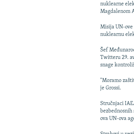
nuklearne ele
Magdalenom A
Misija UN-ove 
nuklearnu elek
Šef Međunarodn
Twitteru 29. a
snage kontroli
"Moramo zaštit
je Grossi.
Stručnjaci IAE
bezbednosnih si
ova UN-ova age