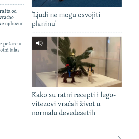
rašta od
'Ljudi ne mogu osvojiti
 vraćao
planinu'
ke njihovim
e požare u
otni talas
Kako su ratni recepti i lego-
vitezovi vraćali život u
normalu devedesetih