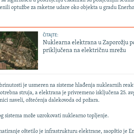
 sa sigurnošću u postrojenju eskalirali su posljednjih sedmi
nili optužbe za raketne udare oko objekta u gradu Enerho
ČITAJTE:
Nuklearna elektrana u Zaporožju p
priključena na električnu mrežu
brinutosti je usmeren na sisteme hlađenja nuklearnih reak
otrebna struja, a elektrana je privremeno isključena 25. av
nici naveli, oštećenja dalekovoda od požara.
g sistema može uzrokovati nuklearno topljenje.
atiranje oštetilo je infrastrukturu elektrane, saopštio je 