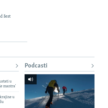
d šest
Podcasti
ustati u
je mantra'
krajine u
adu