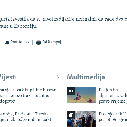
usta izvestila da su nivoi radijacije normalni, da rade dva o
rane u Zaporožju.
Pratite nas
Odštampaj
ijesti
Multimedija
vna sjednica Skupštine Kosova
Doajen bh.
urti ponovo traži 'dodatno
alpinizma: 'Od
 dogovor
pravo vrijeme 
rabija, Pakistan i Turska
Predsjednik U
zajednički odbrambeni pakt
posjeti Beogr