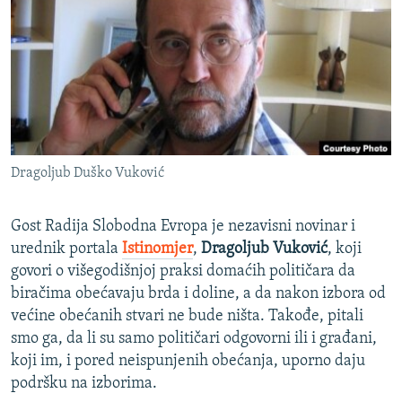
ISPRIČAJ MI
DNEVNO@RSE
SPECIJALI RSE
VIŠE OD NASLOVA
PRATITE NAS
GENOCID U SREBRENICI
Dragoljub Duško Vuković
POPLAVE I KLIZIŠTA U BIH 2024.
TV LIBERTY
Sve RFE/RL stranice
Gost Radija Slobodna Evropa je nezavisni novinar i
POST SCRIPTUM
urednik portala
Istinomjer
,
Dragoljub Vuković
, koji
govori o višegodišnjoj praksi domaćih političara da
MOJA EVROPA
biračima obećavaju brda i doline, a da nakon izbora od
TRI DECENIJE OD RATA U BIH
većine obećanih stvari ne bude ništa. Takođe, pitali
smo ga, da li su samo političari odgovorni ili i građani,
SVE KARTE DEJTONA
koji im, i pored neispunjenih obećanja, uporno daju
NASTANAK I RASPAD JUGOSLAVIJE
podršku na izborima.