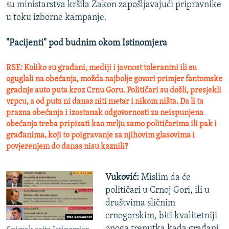
su ministarstva kršila Zakon zapošljavajući pripravnike
u toku izborne kampanje.
"Pacijenti" pod budnim okom Istinomjera
RSE: Koliko su građani, mediji i javnost tolerantni ili su
oguglali na obećanja, možda najbolje govori primjer fantomske
gradnje auto puta kroz Crnu Goru. Političari su došli, presjekli
vrpcu, a od puta ni danas niti metar i nikom ništa. Da li ta
prazna obećanja i izostanak odgovornosti za neispunjena
obećanja treba pripisati kao mrlju samo političarima ili pak i
građanima, koji to poigravanje sa njihovim glasovima i
povjerenjem do danas nisu kaznili?
Vuković:
Mislim da će
političari u Crnoj Gori, ili u
društvima sličnim
crnogorskim, biti kvalitetniji
onoga trenutka kada građani