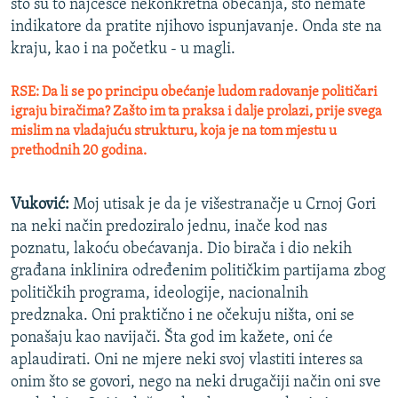
što su to najčešće nekonkretna obećanja, što nemate
indikatore da pratite njihovo ispunjavanje. Onda ste na
kraju, kao i na početku - u magli.
RSE: Da li se po principu obećanje ludom radovanje političari
igraju biračima? Zašto im ta praksa i dalje prolazi, prije svega
mislim na vladajuću strukturu, koja je na tom mjestu u
prethodnih 20 godina.
Vuković:
Moj utisak je da je višestranačje u Crnoj Gori
na neki način predoziralo jednu, inače kod nas
poznatu, lakoću obećavanja. Dio birača i dio nekih
građana inklinira određenim političkim partijama zbog
političkih programa, ideologije, nacionalnih
predznaka. Oni praktično i ne očekuju ništa, oni se
ponašaju kao navijači. Šta god im kažete, oni će
aplaudirati. Oni ne mjere neki svoj vlastiti interes sa
onim što se govori, nego na neki drugačiji način oni sve