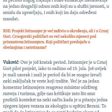
su periodi dugog trajanja i duke edukacije navikavanja
na jedan drugačiji odnos onih koji su u službi javnosti, u
smislu da upravljaju, i onih koji im daju određeni
mandat.
RSE: Projekt Istinomjer je već zaživio u okruženju, ali i u Crnoj
Gori. Crnogorski političari su već nekoliko mjeseci pod
prismotrom Istinomjera. Koji političari prednjače u
obećanjima i neistinama?
Vuković
: Ovo je još kratak period. Istinomjer je u Crnoj
Gori pilot projekt, iako to radimo od 15. jula. Još uvijek
je mali uzorak i mali je period da bi se mogao izvući
neki zaključak te vrste koji tražite. Već je na jedan
komentar Istinomjera reagovao ministar održivog
razvoja i turizma, gdje nas kritikuje zato što smo
proširili kontekst na neki način kada je u pitanju jedna
njegova izjava vezana za ekologiju u opštini Berani. To