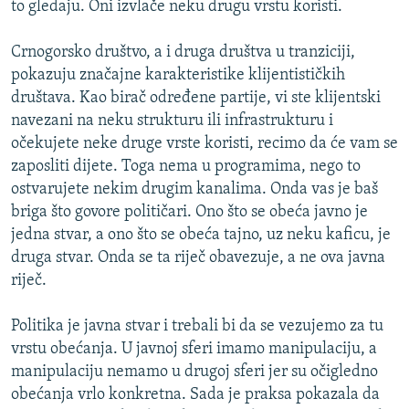
to gledaju. Oni izvlače neku drugu vrstu koristi.
Crnogorsko društvo, a i druga društva u tranziciji,
pokazuju značajne karakteristike klijentističkih
društava. Kao birač određene partije, vi ste klijentski
navezani na neku strukturu ili infrastrukturu i
očekujete neke druge vrste koristi, recimo da će vam se
zaposliti dijete. Toga nema u programima, nego to
ostvarujete nekim drugim kanalima. Onda vas je baš
briga što govore političari. Ono što se obeća javno je
jedna stvar, a ono što se obeća tajno, uz neku kaficu, je
druga stvar. Onda se ta riječ obavezuje, a ne ova javna
riječ.
Politika je javna stvar i trebali bi da se vezujemo za tu
vrstu obećanja. U javnoj sferi imamo manipulaciju, a
manipulaciju nemamo u drugoj sferi jer su očigledno
obećanja vrlo konkretna. Sada je praksa pokazala da