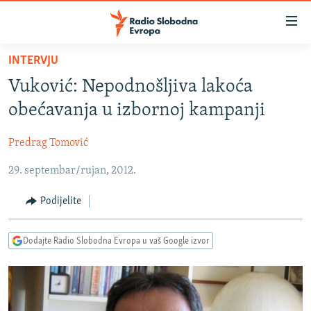
Dostupni
linkovi
Pređite
INTERVJU
na
VIJESTI
Vuković: Nepodnošljiva lakoća
glavni
BOSNA I HERCEGOVINA
sadržaj
obećavanja u izbornoj kampanji
SRBIJA
Pređite
na
Predrag Tomović
KOSOVO
glavnu
29. septembar/rujan, 2012.
CRNA GORA
navigaciju
Pređite
VIZUELNO
Podijelite
na
PODCASTI
VIDEO
pretragu
Dodajte Radio Slobodna Evropa u vaš Google izvor
RAT U UKRAJINI
FOTOGALERIJE
KINA NA BALKANU
INFOGRAFIKE
RSE PRIČE IZ SVIJETA