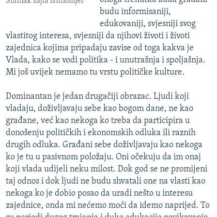
Snimak sajta Istinomjer
budu informisaniji,
edukovaniji, svjesniji svog
vlastitog interesa, svjesniji da njihovi životi i životi
zajednica kojima pripadaju zavise od toga kakva je
Vlada, kako se vodi politika - i unutrašnja i spoljašnja.
Mi još uvijek nemamo tu vrstu političke kulture.
Dominantan je jedan drugačiji obrazac. Ljudi koji
vladaju, doživljavaju sebe kao bogom dane, ne kao
građane, već kao nekoga ko treba da participira u
donošenju političkih i ekonomskih odluka ili raznih
drugih odluka. Građani sebe doživljavaju kao nekoga
ko je tu u pasivnom položaju. Oni očekuju da im onaj
koji vlada udijeli neku milost. Dok god se ne promijeni
taj odnos i dok ljudi ne budu shvatali one na vlasti kao
nekoga ko je dobio posao da uradi nešto u interesu
zajednice, onda mi nećemo moći da idemo naprijed. To