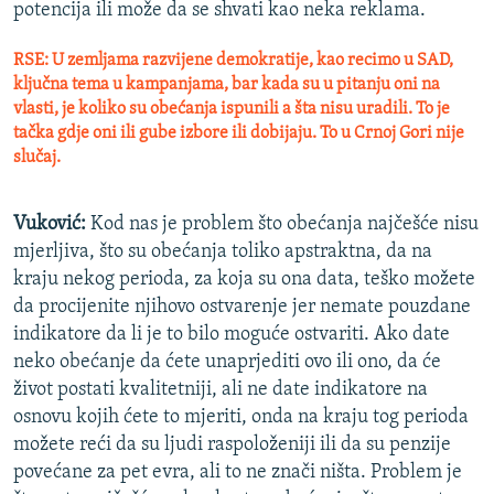
potencija ili može da se shvati kao neka reklama.
RSE: U zemljama razvijene demokratije, kao recimo u SAD,
ključna tema u kampanjama, bar kada su u pitanju oni na
vlasti, je koliko su obećanja ispunili a šta nisu uradili. To je
tačka gdje oni ili gube izbore ili dobijaju. To u Crnoj Gori nije
slučaj.
Vuković:
Kod nas je problem što obećanja najčešće nisu
mjerljiva, što su obećanja toliko apstraktna, da na
kraju nekog perioda, za koja su ona data, teško možete
da procijenite njihovo ostvarenje jer nemate pouzdane
indikatore da li je to bilo moguće ostvariti. Ako date
neko obećanje da ćete unaprjediti ovo ili ono, da će
život postati kvalitetniji, ali ne date indikatore na
osnovu kojih ćete to mjeriti, onda na kraju tog perioda
možete reći da su ljudi raspoloženiji ili da su penzije
povećane za pet evra, ali to ne znači ništa. Problem je