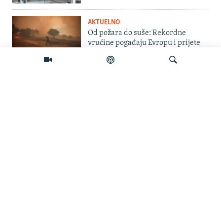
AKTUELNO
Od požara do suše: Rekordne
vrućine pogađaju Evropu i prijete
proizvodnji hrane
BOSNA I HERCEGOVINA
Zašto je grupa od 30 osoba
neovlašteno ušla u Federaciju BiH
kao obezbjeđenje tokom Vučićeve
Pretraživač
posjete?
BOSNA I HERCEGOVINA
Dvije pucnjave u 48 sati: Traži se
procjena bezbjednosti u Istočnom
Sarajevu
AKTUELNO
Na Kosovu iskopavanje grobnice,
šta bi pokazalo otvaranje arhiva u