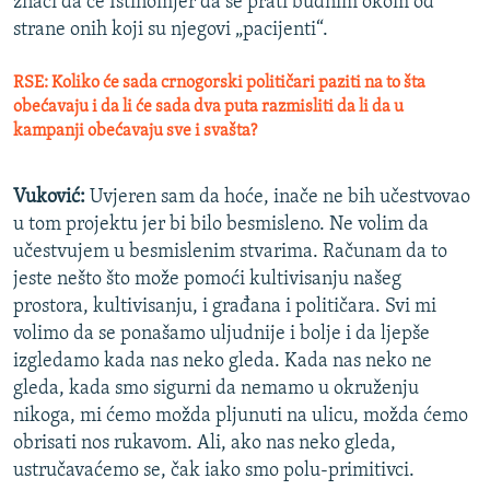
znači da će Istinomjer da se prati budnim okom od
strane onih koji su njegovi „pacijenti“.
RSE: Koliko će sada crnogorski političari paziti na to šta
obećavaju i da li će sada dva puta razmisliti da li da u
kampanji obećavaju sve i svašta?
Vuković:
Uvjeren sam da hoće, inače ne bih učestvovao
u tom projektu jer bi bilo besmisleno. Ne volim da
učestvujem u besmislenim stvarima. Računam da to
jeste nešto što može pomoći kultivisanju našeg
prostora, kultivisanju, i građana i političara. Svi mi
volimo da se ponašamo uljudnije i bolje i da ljepše
izgledamo kada nas neko gleda. Kada nas neko ne
gleda, kada smo sigurni da nemamo u okruženju
nikoga, mi ćemo možda pljunuti na ulicu, možda ćemo
obrisati nos rukavom. Ali, ako nas neko gleda,
ustručavaćemo se, čak iako smo polu-primitivci.