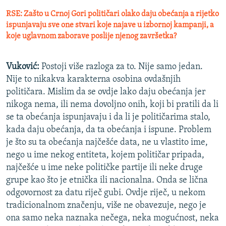
RSE: Zašto u Crnoj Gori političari olako daju obećanja a rijetko
ispunjavaju sve one stvari koje najave u izbornoj kampanji, a
koje uglavnom zaborave poslije njenog završetka?
Vuković:
Postoji više razloga za to. Nije samo jedan.
Nije to nikakva karakterna osobina ovdašnjih
političara. Mislim da se ovdje lako daju obećanja jer
nikoga nema, ili nema dovoljno onih, koji bi pratili da li
se ta obećanja ispunjavaju i da li je političarima stalo,
kada daju obećanja, da ta obećanja i ispune. Problem
je što su ta obećanja najčešće data, ne u vlastito ime,
nego u ime nekog entiteta, kojem političar pripada,
najčešće u ime neke političke partije ili neke druge
grupe kao što je etnička ili nacionalna. Onda se lična
odgovornost za datu riječ gubi. Ovdje riječ, u nekom
tradicionalnom značenju, više ne obavezuje, nego je
ona samo neka naznaka nečega, neka mogućnost, neka