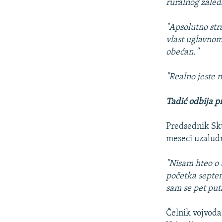
ruralnog zaleđ
"Apsolutno str
vlast uglavnom
obećan."
"Realno jeste n
Tadić odbija pr
Predsednik Sk
meseci uzaludn
"Nisam hteo o t
početka septem
sam se pet put
Čelnik vojvođ