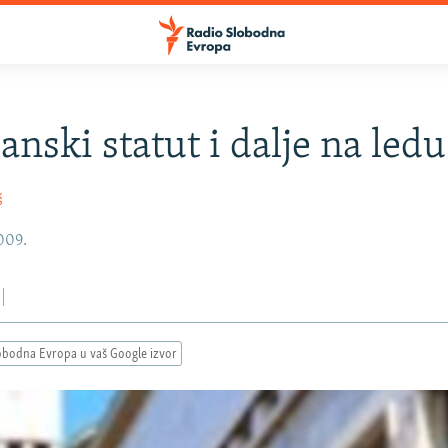
anski statut i dalje na ledu
š
2009.
obodna Evropa u vaš Google izvor