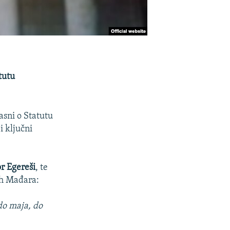
tutu
asni o Statutu
i ključni
r Egereši
, te
ih Mađara:
do maja, do