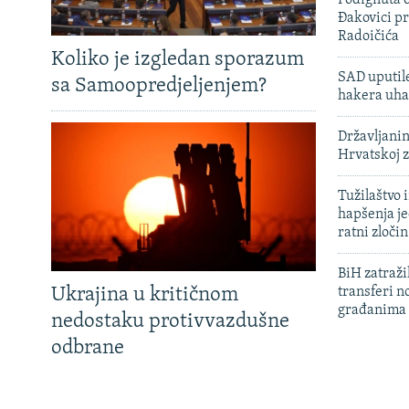
Podignuta o
Đakovici pr
Radoičića
Koliko je izgledan sporazum
SAD uputile
sa Samoopredjeljenjem?
hakera uha
Državljanin
Hrvatskoj 
Tužilaštvo
hapšenja j
ratni zloči
BiH zatražil
Ukrajina u kritičnom
transferi n
građanima
nedostaku protivvazdušne
odbrane