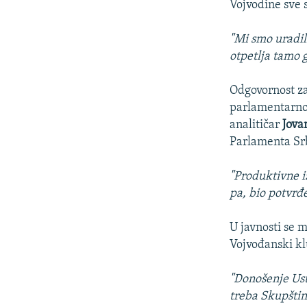
Vojvodine sve s
"Mi smo uradil
otpetlja tamo g
Odgovornost za
parlamentarnoj
analitičar
Jova
Parlamenta Srb
"Produktivne i
pa, bio potvrđ
U javnosti se m
Vojvođanski kl
"Donošenje Usta
treba Skupština