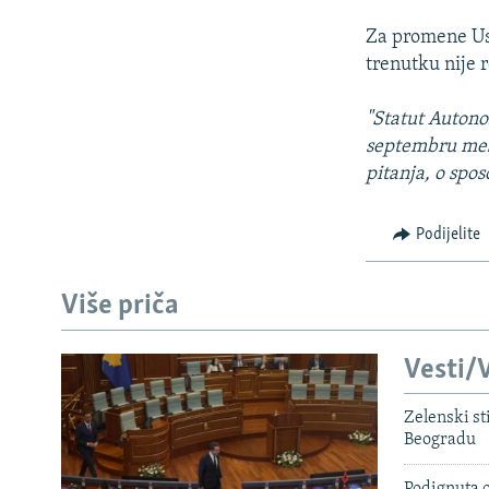
Za promene Ust
trenutku nije 
"Statut Auton
septembru mese
pitanja, o spo
Podijelite
Više priča
Vesti/V
Zelenski st
Beogradu