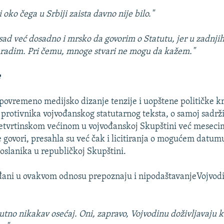
 oko čega u Srbiji zaista davno nije bilo."
 sad već dosadno i mrsko da govorim o Statutu, jer u zadnj
 radim. Pri čemu, mnoge stvari ne mogu da kažem."
e
povremeno medijsko dizanje tenzije i uopštene političke kr
i protivnika vojvođanskog statutarnog teksta, o samoj sadrž
četvrtinskom većinom u vojvođanskoj Skupštini već meseci
e govori, presahla su već čak i licitiranja o mogućem datum
poslanika u republičkoj Skupštini.
ani u ovakvom odnosu prepoznaju i nipodaštavanjeVojvodi
tno nikakav osećaj. Oni, zapravo, Vojvodinu doživljavaju 