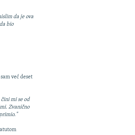
islim da je ova
da bio
n sam već deset
 čini mi se od
imi. Zvanično
primio."
tatutom