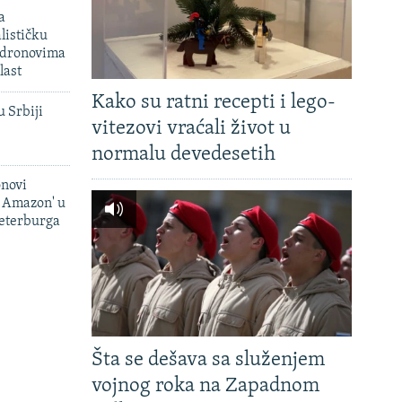
a
lističku
 dronovima
last
Kako su ratni recepti i lego-
u Srbiji
vitezovi vraćali život u
normalu devedesetih
onovi
i Amazon' u
Peterburga
Šta se dešava sa služenjem
vojnog roka na Zapadnom