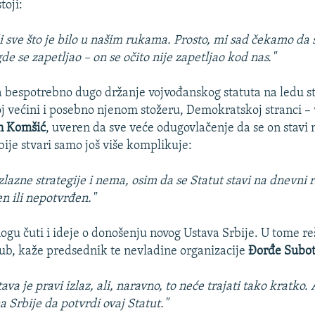
toji:
i sve što je bilo u našim rukama. Prosto, mi sad čekamo da s
de se zapetljao – on se očito nije zapetljao kod nas."
 bespotrebno dugo držanje vojvođanskog statuta na ledu st
 većini i posebno njenom stožeru, Demokratskoj stranci – 
n Komšić
, uveren da sve veće odugovlačenje da se on stavi
ije stvari samo još više komplikuje:
zlazne strategije i nema, osim da se Statut stavi na dnevni
en ili nepotvrđen."
ogu čuti i ideje o donošenju novog Ustava Srbije. U tome reš
ub, kaže predsednik te nevladine organizacije
Đorđe Subot
va je pravi izlaz, ali, naravno, to neće trajati tako kratko. 
 Srbije da potvrdi ovaj Statut."