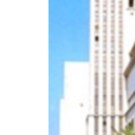
ISPRIČAJ MI
DNEVNO@RSE
SPECIJALI RSE
VIŠE OD NASLOVA
GENOCID U SREBRENICI
POPLAVE I KLIZIŠTA U BIH 2024.
TV LIBERTY
POST SCRIPTUM
MOJA EVROPA
TRI DECENIJE OD RATA U BIH
SVE KARTE DEJTONA
NASTANAK I RASPAD JUGOSLAVIJE