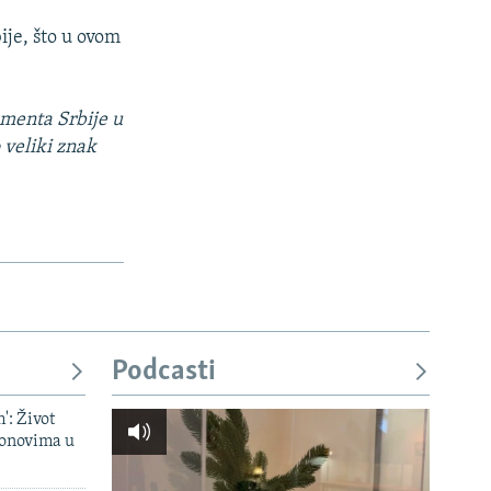
je, što u ovom
menta Srbije u
 veliki znak
Podcasti
': Život
onovima u