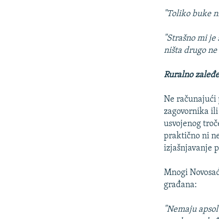
"Toliko buke ni
"Strašno mi je
ništa drugo ne
Ruralno zaleđ
Ne računajući 
zagovornika il
usvojenog tro
praktično ni n
izjašnjavanje 
Mnogi Novosađ
građana:
"Nemaju apsolu