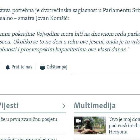
ava potrebna je dvotrećinska saglasnost u Parlamentu Srbi
realno – smatra Jovan Komšić:
omne pokrajine Vojvodine mora biti na dnevnom redu parla
cu. Ukoliko se to ne desi u toku ove jeseni, onda je to vrlo
sobnosti i proevropskim kapacitetima ove vlasti danas."
Pratite nas
Odštampaj
ijesti
Multimedija
iže u prvu zvaničnu posjetu
'Ovo je moj dom
pod ruskim dr
Hersonu