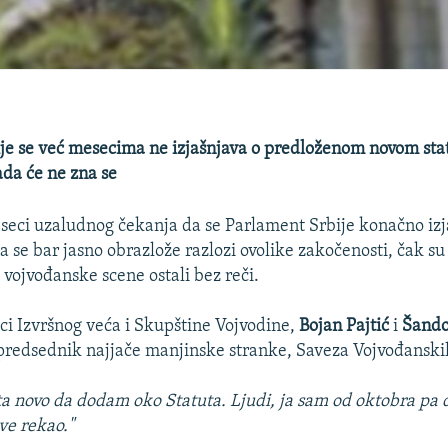
je se već mesecima ne izjašnjava o predloženom novom sta
ada će ne zna se
seci uzaludnog čekanja da se Parlament Srbije konačno izj
da se bar jasno obrazlože razlozi ovolike zakočenosti, čak su 
i vojvođanske scene ostali bez reči.
ici Izvršnog veća i Skupštine Vojvodine,
Bojan Pajtić
i
Šando
 predsednik najjače manjinske stranke, Saveza Vojvođansk
a novo da dodam oko Statuta. Ljudi, ja sam od oktobra pa 
ve rekao."