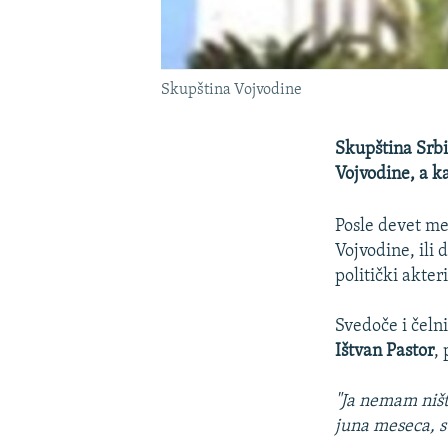
Skupština Vojvodine
Skupština Srbi
Vojvodine, a k
Posle devet me
Vojvodine, ili 
politički akter
Svedoče i čeln
Ištvan Pastor
,
"Ja nemam ništ
juna meseca, s