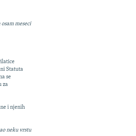
ih osam meseci
ilatice
ini Statuta
ma se
u za
ne i njenih
kao neku vrstu