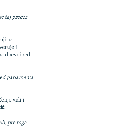
e taj proces
oji na
veruje i
 na dnevni red
 red parlamenta
enje vidi i
ić
:
Ali, pre toga