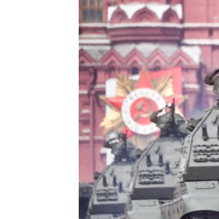
ISPRIČAJ MI
DNEVNO@RSE
SPECIJALI RSE
VIŠE OD NASLOVA
GENOCID U SREBRENICI
POPLAVE I KLIZIŠTA U BIH 2024.
TV LIBERTY
POST SCRIPTUM
MOJA EVROPA
TRI DECENIJE OD RATA U BIH
SVE KARTE DEJTONA
NASTANAK I RASPAD JUGOSLAVIJE