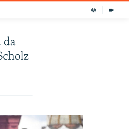
 da
Scholz