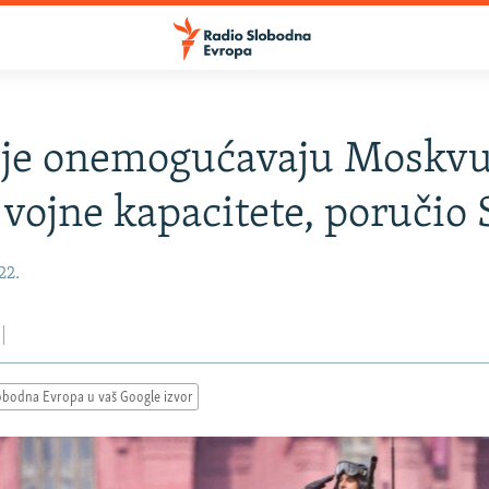
ije onemogućavaju Moskvu
 vojne kapacitete, poručio 
22.
obodna Evropa u vaš Google izvor