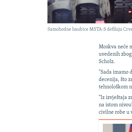
Samohodne haubice MSTA-S defiluju Crve
Moskva neće mo
uvedenih zbog 
Scholz.
"Sada imamo d
decenija, što 
tehnološkom na
"Iz izvještaja 
na istom nivou
civilne robe u 