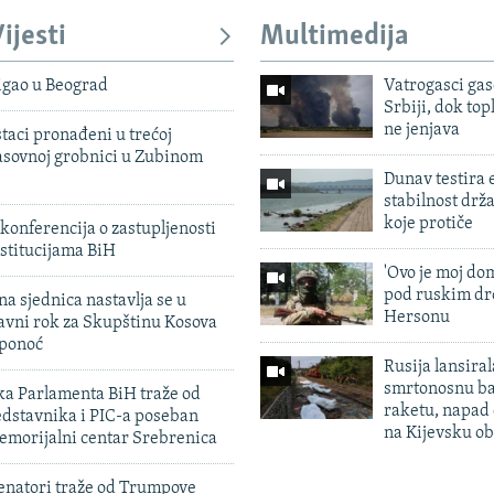
ijesti
Multimedija
igao u Beograd
Vatrogasci gas
Srbiji, dok topl
ne jenjava
taci pronađeni u trećoj
sovnoj grobnici u Zubinom
Dunav testira
stabilnost drž
koje protiče
konferencija o zastupljenosti
stitucijama BiH
'Ovo je moj dom
pod ruskim dr
na sjednica nastavlja se u
Hersonu
avni rok za Skupštinu Kosova
 ponoć
Rusija lansiral
smrtonosnu ba
ka Parlamenta BiH traže od
raketu, napad
edstavnika i PIC-a poseban
na Kijevsku ob
emorijalni centar Srebrenica
enatori traže od Trumpove