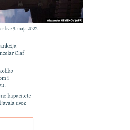
skve 9. maja 2022.
sankcija
ncelar Olaf
koliko
om i
su.
ojne kapacitete
ljavala uvoz