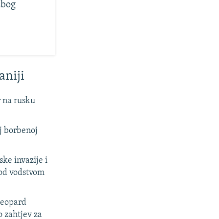
zbog
aniji
r na rusku
j borbenoj
ke invazije i
pod vodstvom
Leopard
o zahtjev za