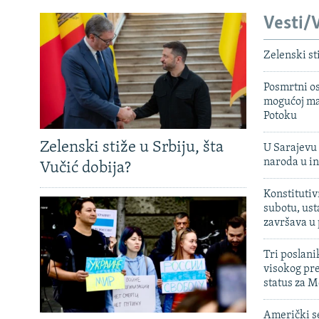
Vesti/V
Zelenski st
Posmrtni os
mogućoj ma
Potoku
Zelenski stiže u Srbiju, šta
U Sarajevu 
naroda u in
Vučić dobija?
Konstitutiv
subotu, ust
završava u
Tri poslani
visokog pr
status za M
Američki s