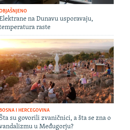
OBJAŠNJENO
Elektrane na Dunavu usporavaju,
temperatura raste
BOSNA I HERCEGOVINA
Šta su govorili zvaničnici, a šta se zna o
vandalizmu u Međugorju?