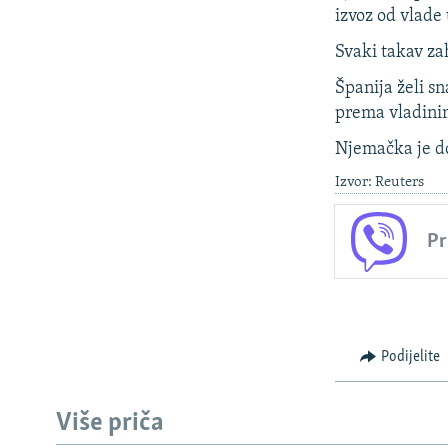
izvoz od vlade
Svaki takav zah
Španija želi s
prema vladinim 
Njemačka je do
Izvor: Reuters
Pr
Podijelite
Više priča