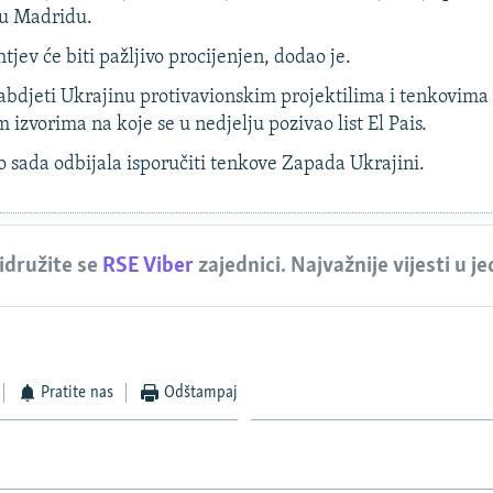
 u Madridu.
tjev će biti pažljivo procijenjen, dodao je.
nabdjeti Ukrajinu protivavionskim projektilima i tenkovima
izvorima na koje se u nedjelju pozivao list El Pais.
 sada odbijala isporučiti tenkove Zapada Ukrajini.
idružite se
RSE Viber
zajednici. Najvažnije vijesti u j
Pratite nas
Odštampaj