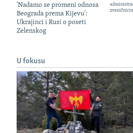
'Nadamo se promeni odnosa
administra
zvaničnici
Beograda prema Kijevu':
Ukrajinci i Rusi o poseti
Zelenskog
U fokusu