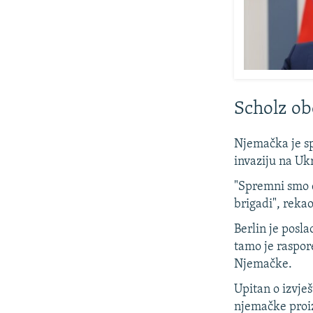
Scholz ob
Njemačka je sp
invaziju na Uk
"Spremni smo 
brigadi", reka
Berlin je posl
tamo je raspor
Njemačke.
Upitan o izvje
njemačke proiz