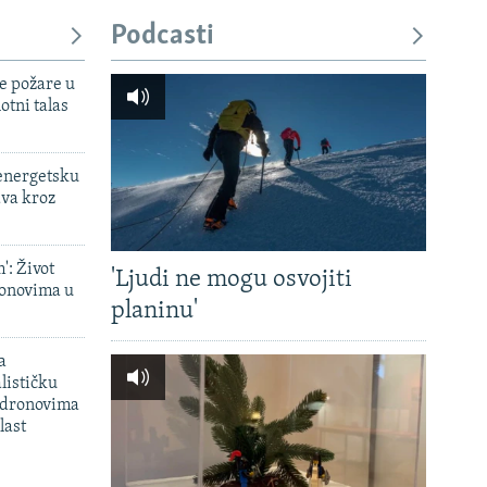
Podcasti
e požare u
otni talas
 energetsku
ava kroz
': Život
'Ljudi ne mogu osvojiti
onovima u
planinu'
a
lističku
 dronovima
last