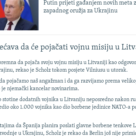
Putin prijeti gađanjem novih meta 
zapadnog oružja za Ukrajinu
ećava da će pojačati vojnu misiju u Litv
remna da pojača svoju vojnu misiju u Litvaniji kao odgovo
rajinu, rekao je Scholz tokom posjete Vilniusu u utorak.
da pojačamo naš angažman i da ga razvijamo prema veliko
o je njemački kancelar novinarima.
ao stotine dodatnih vojnika u Litvaniju neposredno nakon rus
edio oko 1.000 vojnika kao dio borbene jedinice NATO-a 
štajima da Španija planira poslati glavne borbene tenkove 
vodnje u Ukrajinu, Scholz je rekao da Berlin još nije primi