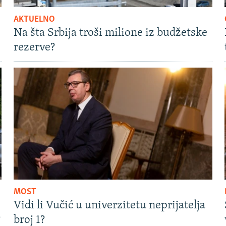
AKTUELNO
Na šta Srbija troši milione iz budžetske
rezerve?
MOST
Vidi li Vučić u univerzitetu neprijatelja
?
broj 1?