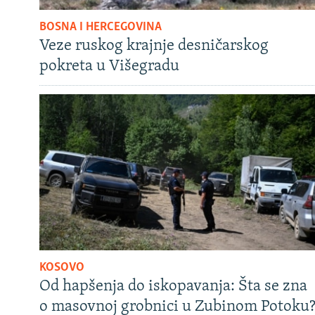
BOSNA I HERCEGOVINA
Veze ruskog krajnje desničarskog
pokreta u Višegradu
KOSOVO
Od hapšenja do iskopavanja: Šta se zna
o masovnoj grobnici u Zubinom Potoku