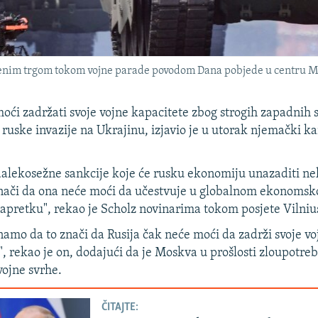
nim trgom tokom vojne parade povodom Dana pobjede u centru Mo
ći zadržati svoje vojne kapacitete zbog strogih zapadnih 
ruske invazije na Ukrajinu, izjavio je u utorak njemački ka
alekosežne sankcije koje će rusku ekonomiju unazaditi ne
znači da ona neće moći da učestvuje u globalnom ekonomsk
pretku", rekao je Scholz novinarima tokom posjete Vilniu
znamo da to znači da Rusija čak neće moći da zadrži svoje v
", rekao je on, dodajući da je Moskva u prošlosti zloupotreb
vojne svrhe.
ČITAJTE: