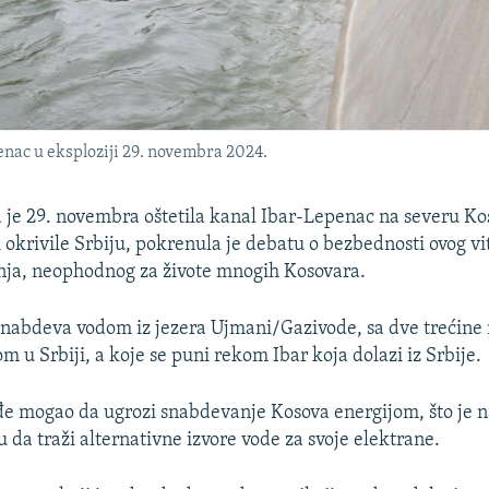
nac u eksploziji 29. novembra 2024.
a je 29. novembra oštetila kanal Ibar-Lepenac na severu Kos
i okrivile Srbiju, pokrenula je debatu o bezbednosti ovog v
ja, neophodnog za živote mnogih Kosovara.
snabdeva vodom iz jezera Ujmani/Gazivode, sa dve trećine 
 u Srbiji, a koje se puni rekom Ibar koja dolazi iz Srbije.
e mogao da ugrozi snabdevanje Kosova energijom, što je n
 da traži alternativne izvore vode za svoje elektrane.