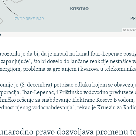
pozorila je da bi, da je napad na kanal Ibar-Lepenac postiga
 zapanjujuće", što bi dovelo do lančane reakcije nestašice 
nergijom, problema sa grejanjem i kvarova u telekomunik
omije je (3. decembra) potpisao odluku kojom se obavezuj
poracija, Ibar-Lepenac, i Prištinsko vodovodno preduzeće
ehničko rešenje za snabdevanje Elektrane Kosovo B vodom, 
ednost njenog vodosnabdevanja", rekao je Krueziu za Radi
unarodno pravo dozvoljava promenu to