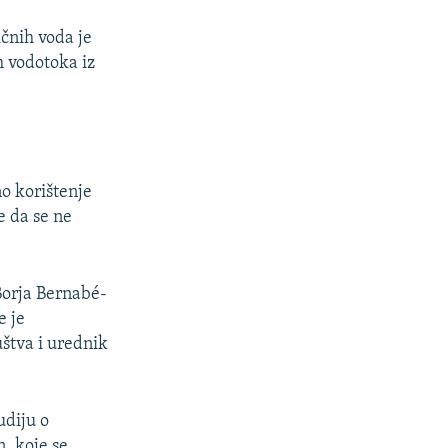
čnih voda je
 vodotoka iz
o korištenje
e da se ne
Borja Bernabé-
e je
štva i urednik
udiju o
, koje se