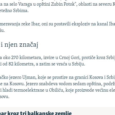
da na selo Varaga u opštini Zubin Potok", oblasti na severu 
etežno Srbima.
eravanja reke Ibar, oni su postavili eksploziv na kanal Ib
iu.
 i njen značaj
 oko 270 kilometara, izvire u Crnoj Gori, protiče kroz Srbij
i od 82 kilometra, a zatim se vraća u Srbiju.
čko jezero Ujman, koje se prostire na granici Kosova i Srbi
ne na Kosovu. Jezero snabdeva vodom sedam opština, podr
i hladi termoelektrane u Obiliću, koje proizvode većinu el
sovu.