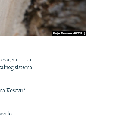
ova, za šta su
italnog sistema
na Kosovu i
avelo