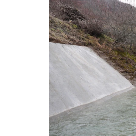
ISPRIČAJ MI
DNEVNO@RSE
SPECIJALI RSE
VIŠE OD NASLOVA
GENOCID U SREBRENICI
POPLAVE I KLIZIŠTA U BIH 2024.
TV LIBERTY
POST SCRIPTUM
MOJA EVROPA
TRI DECENIJE OD RATA U BIH
SVE KARTE DEJTONA
NASTANAK I RASPAD JUGOSLAVIJE