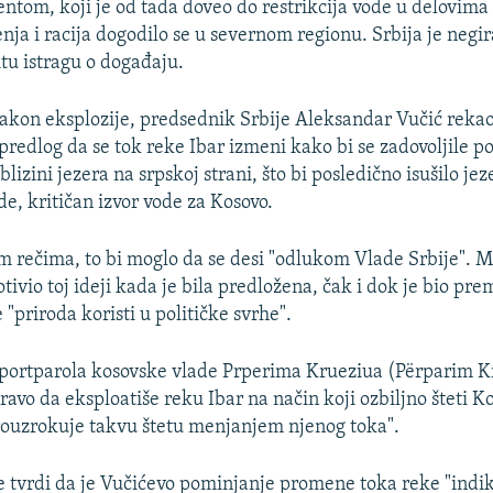
dentom, koji je od tada doveo do restrikcija vode u delovima
nja i racija dogodilo se u severnom regionu. Srbija je negi
titu istragu o događaju.
akon eksplozije, predsednik Srbije Aleksandar Vučić rekao
 predlog da se tok reke Ibar izmeni kako bi se zadovoljile p
blizini jezera na srpskoj strani, što bi posledično isušilo jez
, kritičan izvor vode za Kosovo.
 rečima, to bi moglo da se desi "odlukom Vlade Srbije". M
tivio toj ideji kada je bila predložena, čak i dok je bio premi
e "priroda koristi u političke svrhe".
portparola kosovske vlade Prperima Krueziua (Përparim K
ravo da eksploatiše reku Ibar na način koji ozbiljno šteti K
ouzrokuje takvu štetu menjanjem njenog toka".
 tvrdi da je Vučićevo pominjanje promene toka reke "indik