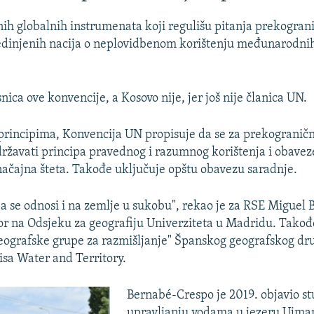
nih globalnih instrumenata koji regulišu pitanja prekograni
edinjenih nacija o neplovidbenom korištenju međunarodnih
snica ove konvencije, a Kosovo nije, jer još nije članica UN.
rincipima, Konvencija UN propisuje da se za prekograničn
ržavati principa pravednog i razumnog korištenja i obavez
ačajna šteta. Takođe uključuje opštu obavezu saradnje.
a se odnosi i na zemlje u sukobu", rekao je za RSE Miguel 
or na Odsjeku za geografiju Univerziteta u Madridu. Takođ
ografske grupe za razmišljanje" Španskog geografskog dru
sa Water and Territory.
Bernabé-Crespo je 2019. objavio st
upravljanju vodama u jezeru Ujman