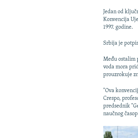
Jedan od ključ
Konvencija Uj
1997. godine.
Srbija je potpi
Među ostalim p
voda mora prid
prouzrokuje zn
"Ova konvencij
Crespo, profes
predsednik "Ge
naučnog časopi