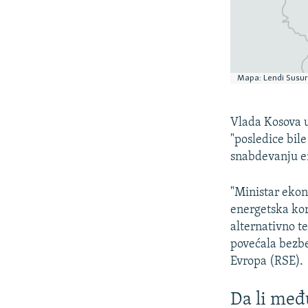
Vlada Kosova u
"posledice bile
snabdevanju e
"Ministar ekon
energetska kor
alternativno t
povećala bezb
Evropa (RSE).
Da li međ