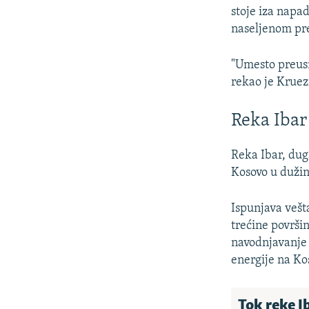
stoje iza napa
naseljenom pr
"Umesto preusm
rekao je Kruez
Reka Ibar
Reka Ibar, duga
Kosovo u dužin
Ispunjava vešta
trećine površi
navodnjavanje 
energije na Ko