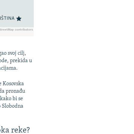
o svoj cilj,
vode, prekida u
acijama.
e Kosovska
 da pronađu
kako bi se
o Slobodna
ka reke?