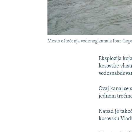
Mesto oštećenja vodenog kanala Ibar-Lepe
Eksplozija koj
kosovske vlast
vodosnabdevan
Ovaj kanal se 
jednom trećinom
Napad je takođ
kosovsku Vladu