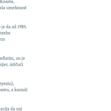
 Kosova,
rala umešanost
 je da od 1985.
otrebe
ero
eđutim, on je
jer, ističući
ryeziu),
osovu, a kamoli
acija da oni