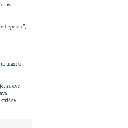
Kosova
ar-Lepenac",
u, ulazi u
je, sa dve
žava
ektrične