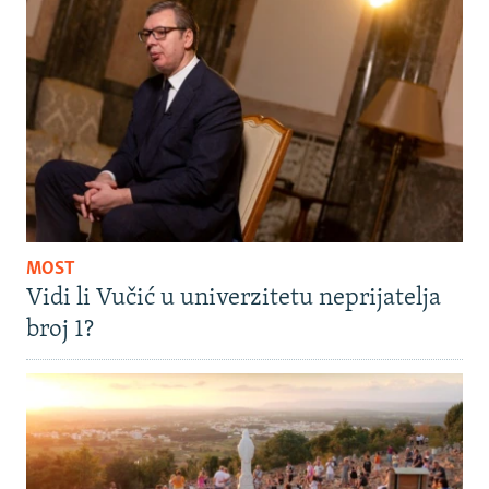
MOST
Vidi li Vučić u univerzitetu neprijatelja
broj 1?