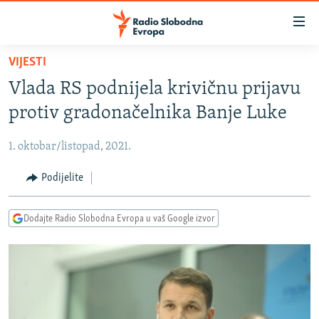
Dostupni
linkovi
Pređite
VIJESTI
na
VIJESTI
Vlada RS podnijela krivičnu prijavu
glavni
BOSNA I HERCEGOVINA
sadržaj
protiv gradonačelnika Banje Luke
SRBIJA
Pređite
na
1. oktobar/listopad, 2021.
KOSOVO
glavnu
CRNA GORA
Podijelite
navigaciju
Pređite
VIZUELNO
na
Dodajte Radio Slobodna Evropa u vaš Google izvor
PODCASTI
VIDEO
pretragu
RAT U UKRAJINI
FOTOGALERIJE
KINA NA BALKANU
INFOGRAFIKE
RSE PRIČE IZ SVIJETA