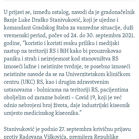
U prijavi se, između ostalog, navodi da je gradonačelnik
Banje Luke Draško Stanivuković, koji je ujedno i
komandant Gradskog štaba za vanredne situacije, duži
vremenski period, počev od 24. do 30. septembra 2021.
godine, “koristio i koristi svaku priliku i medijski
nastup na teritoriji RS i BiH kako bi prouzrokovao
paniku i strah i neizvjesnost kod stanovništva RS
iznoseći lažne i neistinite tvrdnje, te posebno iznoseći
neistinite navode da se na Univerzitetskom kliničkom
centru (UKC) RS, kao i drugim zdravstvenim
ustanovama - bolnicama na teritoriji RS, pacijentima
oboljelim od zarazne bolesti – Covid 19, koji je već
odnio nebrojeni broj života, daje industrijski kiseonik
umjesto medicinskog kiseonika.”
Stanivuković je podnio 27. septembra krivičnu prijavu
protiv Radovana Viškovića, premijera Republike