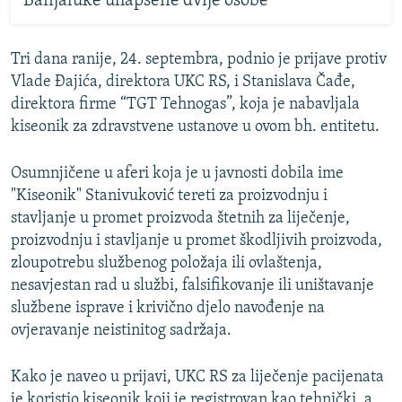
Banjaluke uhapšene dvije osobe
Tri dana ranije, 24. septembra, podnio je prijave protiv
Vlade Đajića, direktora UKC RS, i Stanislava Čađe,
direktora firme “TGT Tehnogas”, koja je nabavljala
kiseonik za zdravstvene ustanove u ovom bh. entitetu.
Osumnjičene u aferi koja je u javnosti dobila ime
"Kiseonik" Stanivuković tereti za proizvodnju i
stavljanje u promet proizvoda štetnih za liječenje,
proizvodnju i stavljanje u promet škodljivih proizvoda,
zloupotrebu službenog položaja ili ovlaštenja,
nesavjestan rad u službi, falsifikovanje ili uništavanje
službene isprave i krivično djelo navođenje na
ovjeravanje neistinitog sadržaja.
Kako je naveo u prijavi, UKC RS za liječenje pacijenata
je koristio kiseonik koji je registrovan kao tehnički, a