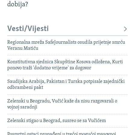
dobija?
Vesti/Vijesti
Regionalna mreža SafeJournalists osudila prijetnje smrću
Veranu Matiću
Konstitutivna sjednica Skupštine Kosova odložena, Kurti
ponovo traži 'dodatno vrijeme' za dogovor
Saudijska Arabija, Pakistan i Turska potpisale zajednički
odbrambeni pakt
Zelenski u Beogradu, Vučić kaže da nisu razgovarali o
vojnoj saradnji
Zelenski stigao u Beograd, susreo se sa Vučićem
Posmrtni ostaci pronađeni u trećoj mogućoj masovnoj