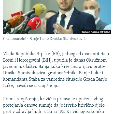
ISPRIČAJ MI
DNEVNO@RSE
SPECIJALI RSE
VIŠE OD NASLOVA
PRATITE NAS
Gradonačelnik Banje Luke Draško Stanivuković
GENOCID U SREBRENICI
POPLAVE I KLIZIŠTA U BIH 2024.
Vlada Republike Srpske (RS), jednog od dva entiteta u
TV LIBERTY
Bosni i Hercegovini (BiH), uputila je danas Okružnom
Sve RFE/RL stranice
javnom tužilaštvu Banja Luka krivičnu prijavu protiv
POST SCRIPTUM
Draška Stanivukovića, gradonačelnika Banje Luke i
MOJA EVROPA
komandanta Štaba za vanredne situacije Grada Banje
Luke, navodi se u saopštenju.
TRI DECENIJE OD RATA U BIH
SVE KARTE DEJTONA
Prema saopštenju, krivična prijava je upućena zbog
postojanja osnove sumnje da je izvršio krivično djelo
NASTANAK I RASPAD JUGOSLAVIJE
protiv zdravlja ljudi iz člana 195. Krivičnog zakonika