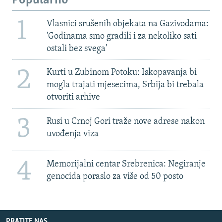
Popularno
1
Vlasnici srušenih objekata na Gazivodama:
'Godinama smo gradili i za nekoliko sati
ostali bez svega'
2
Kurti u Zubinom Potoku: Iskopavanja bi
mogla trajati mjesecima, Srbija bi trebala
otvoriti arhive
3
Rusi u Crnoj Gori traže nove adrese nakon
uvođenja viza
4
Memorijalni centar Srebrenica: Negiranje
genocida poraslo za više od 50 posto
PRATITE NAS