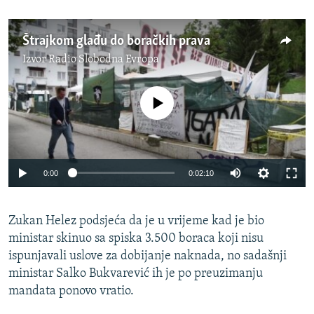
Štrajkom glađu do boračkih prava
Izvor
Radio Slobodna Evropa
No media source currently available
0:00
0:02:10
Zukan Helez podsjeća da je u vrijeme kad je bio
ministar skinuo sa spiska 3.500 boraca koji nisu
ispunjavali uslove za dobijanje naknada, no sadašnji
ministar Salko Bukvarević ih je po preuzimanju
mandata ponovo vratio.