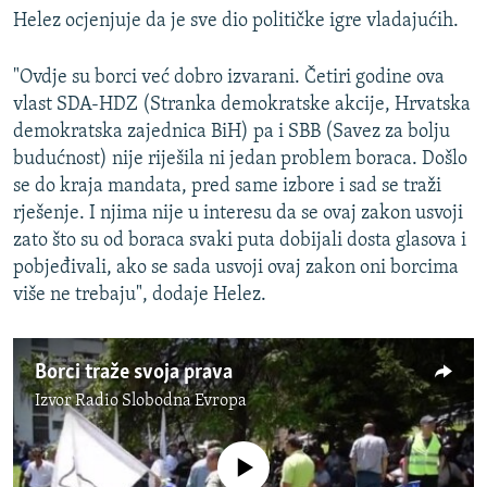
Helez ocjenjuje da je sve dio političke igre vladajućih.
"Ovdje su borci već dobro izvarani. Četiri godine ova
vlast SDA-HDZ (Stranka demokratske akcije, Hrvatska
demokratska zajednica BiH) pa i SBB (Savez za bolju
budućnost) nije riješila ni jedan problem boraca. Došlo
se do kraja mandata, pred same izbore i sad se traži
rješenje. I njima nije u interesu da se ovaj zakon usvoji
zato što su od boraca svaki puta dobijali dosta glasova i
pobjeđivali, ako se sada usvoji ovaj zakon oni borcima
više ne trebaju", dodaje Helez.
Borci traže svoja prava
Izvor
Radio Slobodna Evropa
No media source currently available