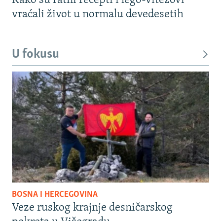
Kako su ratni recepti i lego-vitezovi
vraćali život u normalu devedesetih
U fokusu
BOSNA I HERCEGOVINA
Veze ruskog krajnje desničarskog