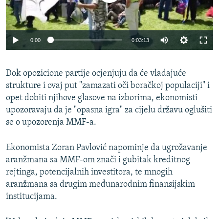
0:00
0:03:13
Dok opozicione partije ocjenjuju da će vladajuće
strukture i ovaj put "zamazati oči boračkoj populaciji" i
opet dobiti njihove glasove na izborima, ekonomisti
upozoravaju da je "opasna igra" za cijelu državu oglušiti
se o upozorenja MMF-a.
Ekonomista Zoran Pavlović napominje da ugrožavanje
aranžmana sa MMF-om znači i gubitak kreditnog
rejtinga, potencijalnih investitora, te mnogih
aranžmana sa drugim međunarodnim finansijskim
institucijama.