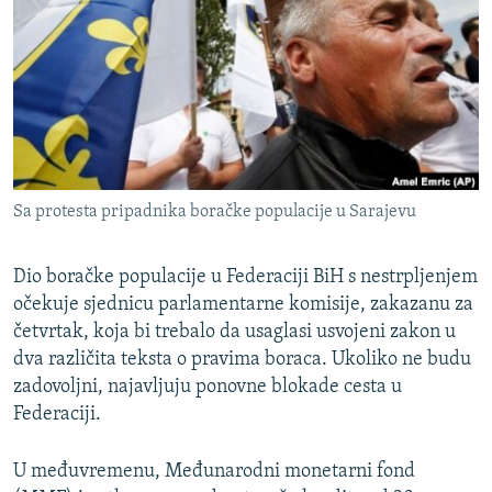
ISPRIČAJ MI
DNEVNO@RSE
SPECIJALI RSE
VIŠE OD NASLOVA
PRATITE NAS
GENOCID U SREBRENICI
Sa protesta pripadnika boračke populacije u Sarajevu
POPLAVE I KLIZIŠTA U BIH 2024.
TV LIBERTY
Sve RFE/RL stranice
Dio boračke populacije u Federaciji BiH s nestrpljenjem
POST SCRIPTUM
očekuje sjednicu parlamentarne komisije, zakazanu za
četvrtak, koja bi trebalo da usaglasi usvojeni zakon u
MOJA EVROPA
dva različita teksta o pravima boraca. Ukoliko ne budu
TRI DECENIJE OD RATA U BIH
zadovoljni, najavljuju ponovne blokade cesta u
Federaciji.
SVE KARTE DEJTONA
NASTANAK I RASPAD JUGOSLAVIJE
U međuvremenu, Međunarodni monetarni fond