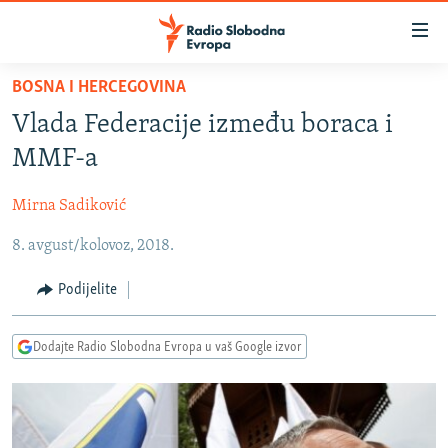
Dostupni
linkovi
Pređite
BOSNA I HERCEGOVINA
na
VIJESTI
Vlada Federacije između boraca i
glavni
BOSNA I HERCEGOVINA
sadržaj
MMF-a
SRBIJA
Pređite
na
Mirna Sadiković
KOSOVO
glavnu
8. avgust/kolovoz, 2018.
CRNA GORA
navigaciju
Pređite
VIZUELNO
Podijelite
na
PODCASTI
VIDEO
pretragu
Dodajte Radio Slobodna Evropa u vaš Google izvor
RAT U UKRAJINI
FOTOGALERIJE
KINA NA BALKANU
INFOGRAFIKE
RSE PRIČE IZ SVIJETA