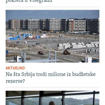
pokreta u Višegradu
AKTUELNO
Na šta Srbija troši milione iz budžetske
rezerve?