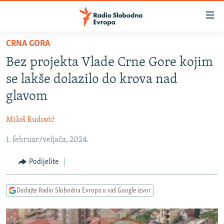
Dostupni
linkovi
Pređite
CRNA GORA
na
VIJESTI
Bez projekta Vlade Crne Gore kojim
glavni
BOSNA I HERCEGOVINA
sadržaj
se lakše dolazilo do krova nad
SRBIJA
Pređite
glavom
na
KOSOVO
glavnu
Miloš Rudović
CRNA GORA
navigaciju
Pređite
1. februar/veljača, 2024.
VIZUELNO
na
PODCASTI
VIDEO
Podijelite
pretragu
RAT U UKRAJINI
FOTOGALERIJE
Dodajte Radio Slobodna Evropa u vaš Google izvor
KINA NA BALKANU
INFOGRAFIKE
RSE PRIČE IZ SVIJETA