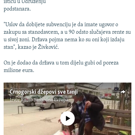
ističu u Udruženju
podstanara.
"Uslov da dobijete subvenciju je da imate ugovor o
zakupu sa stanodavcem, a u 90 odsto slučajeva rente su
u sivoj zoni. Država pojma nema ko su oni koji izdaju
stan", kazao je Živković.
On je dodao da država u tom dijelu gubi od poreza
milione eura.
Crnogorski džepovi sve tanji
Izvor
Radio Slobodna Evropa
No media source currently available