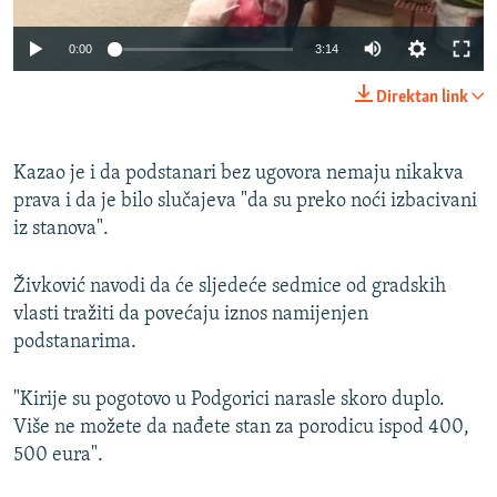
Auto
0:00
3:14
240p
Direktan link
360p
Auto
240p
360p
480p
480p
Kazao je i da podstanari bez ugovora nemaju nikakva
prava i da je bilo slučajeva "da su preko noći izbacivani
720p
720p
1080p
iz stanova".
1080p
Živković navodi da će sljedeće sedmice od gradskih
vlasti tražiti da povećaju iznos namijenjen
podstanarima.
"Kirije su pogotovo u Podgorici narasle skoro duplo.
Više ne možete da nađete stan za porodicu ispod 400,
500 eura".