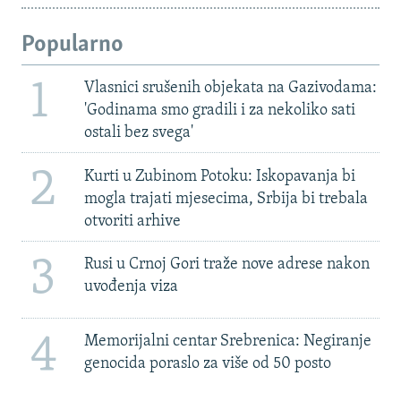
Popularno
1
Vlasnici srušenih objekata na Gazivodama:
'Godinama smo gradili i za nekoliko sati
ostali bez svega'
2
Kurti u Zubinom Potoku: Iskopavanja bi
mogla trajati mjesecima, Srbija bi trebala
otvoriti arhive
3
Rusi u Crnoj Gori traže nove adrese nakon
uvođenja viza
4
Memorijalni centar Srebrenica: Negiranje
genocida poraslo za više od 50 posto