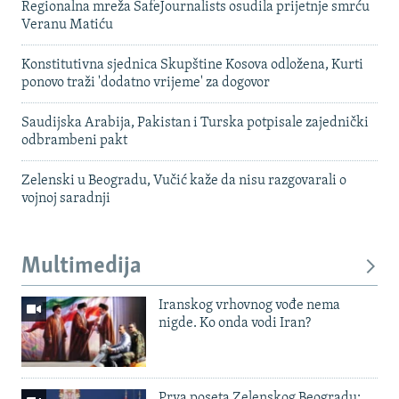
Regionalna mreža SafeJournalists osudila prijetnje smrću
Veranu Matiću
Konstitutivna sjednica Skupštine Kosova odložena, Kurti
ponovo traži 'dodatno vrijeme' za dogovor
Saudijska Arabija, Pakistan i Turska potpisale zajednički
odbrambeni pakt
Zelenski u Beogradu, Vučić kaže da nisu razgovarali o
vojnoj saradnji
Multimedija
Iranskog vrhovnog vođe nema
nigde. Ko onda vodi Iran?
Prva poseta Zelenskog Beogradu: