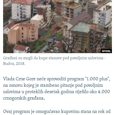
ISPRIČAJ MI
DNEVNO@RSE
SPECIJALI RSE
VIŠE OD NASLOVA
PRATITE NAS
GENOCID U SREBRENICI
POPLAVE I KLIZIŠTA U BIH 2024.
Građani su mogli da kupe stanove pod povoljnim uslovima -
TV LIBERTY
Sve RFE/RL stranice
Budva, 2018.
POST SCRIPTUM
MOJA EVROPA
Vlada Crne Gore neće sprovoditi program "1.000 plus",
na osnovu kojeg je stambeno pitanje pod povoljnim
TRI DECENIJE OD RATA U BIH
uslovima u proteklih desetak godina riješilo oko 4.000
SVE KARTE DEJTONA
crnogorskih građana
.
NASTANAK I RASPAD JUGOSLAVIJE
Ovaj program je omogućavao kupovinu stana na rok od