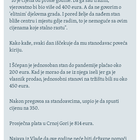
"To je cijena od prošle godine. Da ga sad tražim,
vjerovatno bi bio više od 400 eura. A da ne govorim o
'elitnim' djelovma grada. I pored želje da nađem stan
bliže centru i mjestu gdje radim, to je nemoguće sa ovim
cijenama koje stalno rastu".
Kako kaže, svaki dan iščekuje da mu stanodavac poveća
kiriju.
I Šćepan je jednosoban stan do pandemije plaćao oko
200 eura. Kad je morao da se iz njega iseli jer ga je
vlasnik prodao, jednosobni stanovi na tržištu bili su oko
450 eura.
Nakon pregovoa sa standoavcima, uspio je da spusti
cijenu na 350.
Prosječna plata u Crnoj Gori je 814 eura.
Najava iz Vlade da ove godine neće biti državne pomoći